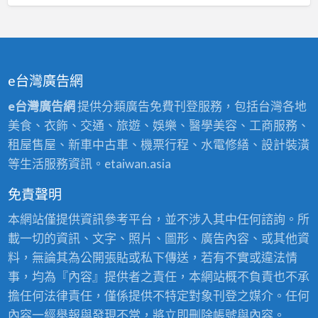
e台灣廣告網
e台灣廣告網
提供分類廣告免費刊登服務，包括台灣各地
美食、衣飾、交通、旅遊、娛樂、醫學美容、工商服務、
租屋售屋、新車中古車、機票行程、水電修繕、設計裝潢
等生活服務資訊。etaiwan.asia
免責聲明
本網站僅提供資訊參考平台，並不涉入其中任何諮詢。所
載一切的資訊、文字、照片、圖形、廣告內容、或其他資
料，無論其為公開張貼或私下傳送，若有不實或違法情
事，均為『內容』提供者之責任，本網站概不負責也不承
擔任何法律責任，僅係提供不特定對象刊登之媒介。任何
內容一經舉報與發現不當，將立即刪除帳號與內容。