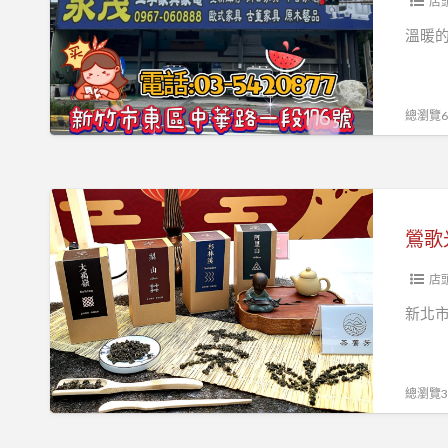
來
店
$10000
永
溫暖的
即
茂
可
二
參
手
總瀏覽68
加
家
抽
具
獎
購
鶯
活
買
歌
鶯歌
動！
商
光
品，
點
店
出
美
新北
示
學
此
館
活
冬
總瀏覽36
動
日
照
慶