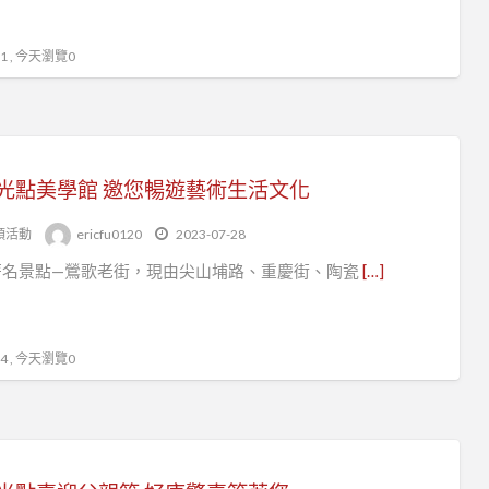
 , 今天瀏覽0
光點美學館 邀您暢遊藝術生活文化
頭活動
ericfu0120
2023-07-28
著名景點—鶯歌老街，現由尖山埔路、重慶街、陶瓷
[…]
 , 今天瀏覽0