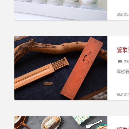
鶯
歌
總瀏覽61
光
點
藝
鶯
遊
歌
鶯歌
趣
光
點
店
美
鶯歌
學
館
邀
總瀏覽74
您
暢
遊
鶯
藝
歌