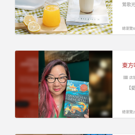
節
美
鶯歌
學
館
藝
總瀏覽81
饗
六
月
東
年
方
中
哈
慶
利
店
波
【愛傳
特
—
台
總瀏覽29
裔
華