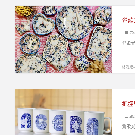
片，
典
鶯
打
創
歌
鶯歌
卡
藝
光
上
多
點
店
傳
元
美
鶯歌
粉
學
絲
館
頁
喜
總瀏覽64
即
迎
享
中
有
秋
把
75
獻
握
折
把握
祝
暑
優
福
假
店
惠
尾
鶯歌光
聲