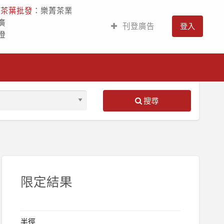
人
茶葉批發
：樂菁茶業
廣
刊登廣告
登入
燈
搜尋
S
ed
限定結果
半徑