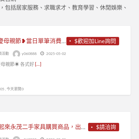
店
，包括居家服務、求職求才、教育學習、休閒娛樂、
頭
活
動
❥歡慶母親節❥當日單筆消費滿$10000即可參加抽獎活動！
$歡迎加Line詢問
頭活動
y060888
2025-05-02
母親節☀ 各式好
[…]
5 , 今天瀏覽0
即日起來永茂二手家具購買商品，出示此活動照片，打卡上傳粉絲頁即享有75折優惠
$請洽詢