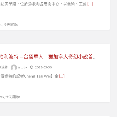
光點美學館，位於鶯歌陶瓷老街中心，以藝術、工藝
[…]
 , 今天瀏覽0
東方哈利波特 —台裔華人 獲加拿大奇幻小說首獎！
頭活動
istudy
2023-05-30
媒特約記者Cheng Tsai Wei】余
[…]
8 , 今天瀏覽0