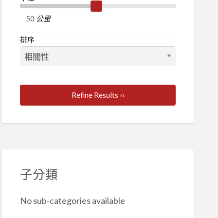
公里
排序
Refine Results ››
子分類
No sub-categories available