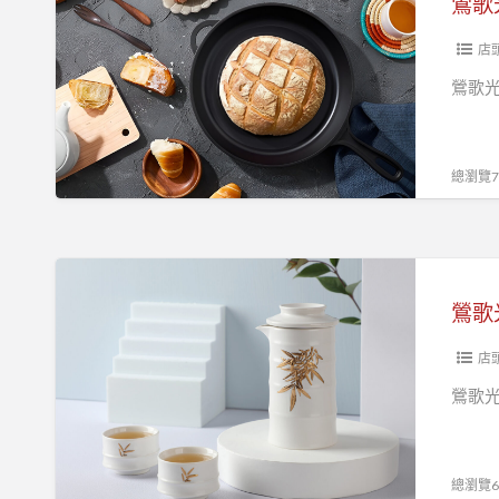
鶯歌
術
光
生
點
店
活
喜
鶯歌
文
迎
化
父
親
總瀏覽77
節
好
康
鶯
驚
歌
鶯歌
喜
光
等
點
店
著
慶
鶯歌
您
端
午
好
總瀏覽67