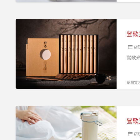
康
優
惠
鶯
一
歌
鶯歌
次
光
滿
點
店
足
美
鶯歌
學
館
與
總瀏覽70
您
歡
度
鶯
端
歌
鶯歌
午
光
佳
點
店