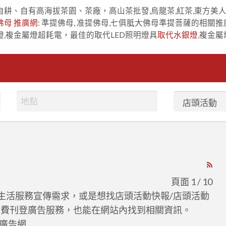
自耕、自有高海拔茶園、茶廠，高山茶批發,烏龍茶,紅茶,東方美
佛母 推廣網
: 準提佛母, 准提佛母,七俱胝大佛母準提菩薩的相關推
燈,複金屬燈超耗電，最佳的取代LED照明燈具
取代水銀燈
,複金屬
RS
Fe
頁面 1 / 10
for
/生活服務宣傳需求，或是想找店頭活動快報/店頭活動
ad
免費刊登廣告服務，也能在網站內找到相關資訊。
tag
灣廣告網