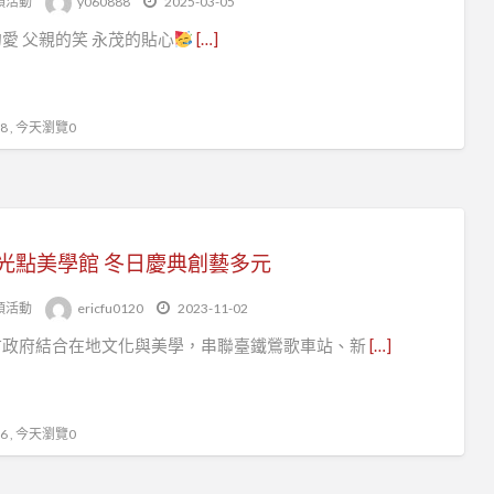
頭活動
y060888
2025-03-05
愛 父親的笑 永茂的貼心
[…]
 , 今天瀏覽0
光點美學館 冬日慶典創藝多元
頭活動
ericfu0120
2023-11-02
市政府結合在地文化與美學，串聯臺鐵鶯歌車站、新
[…]
 , 今天瀏覽0