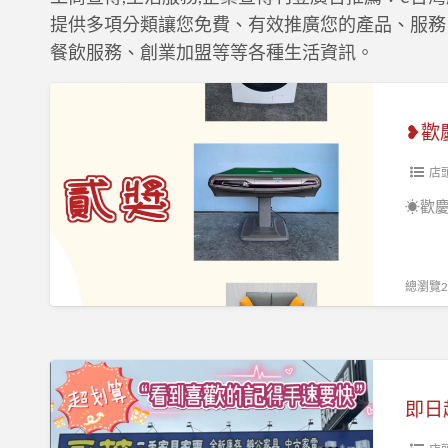
提供多項分類讓您免費、有效推廣您的產品、服務
餐飲服務、創業加盟等等各種生活資訊。
❥
歡
慶
母
店
親
☀歡慶
節
❥
當
總瀏覽20
日
單
筆
即
消
日
費
起
滿