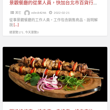
快
景觀餐廳的從業人員，快加台北巿百貨行售貨職業工會
加
其它
edesk4246
2022-02-21
台
從事景觀餐廳的工作人員，工作包含銷售商品、說明解
北
說
[…]
巿
總瀏覽171 , 今天瀏覽0
百
貨
行
開
售
設
貨
燒
職
烤
業
店、
工
燒
會
肉
店、
串
燒