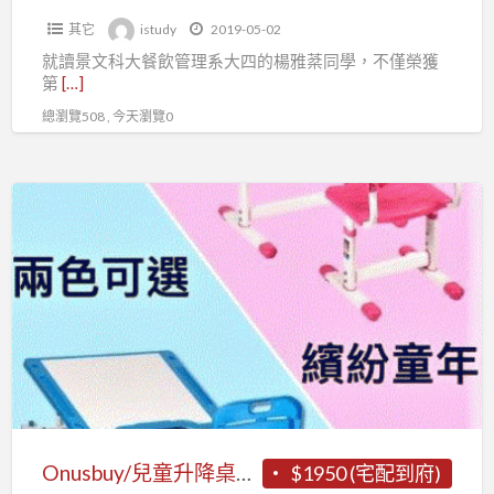
在
其它
istudy
2019-05-02
握
就讀景文科大餐飲管理系大四的楊雅棻同學，不僅榮獲
第
[…]
總瀏覽508 , 今天瀏覽0
Onusbuy/
兒
童
升
降
桌
椅
/
成
長
Onusbuy/兒童升降桌椅 / 成長學習桌椅/ 亞馬遜熱銷品FDW /fb: Onusbuy
$1950 (宅配到府)
學