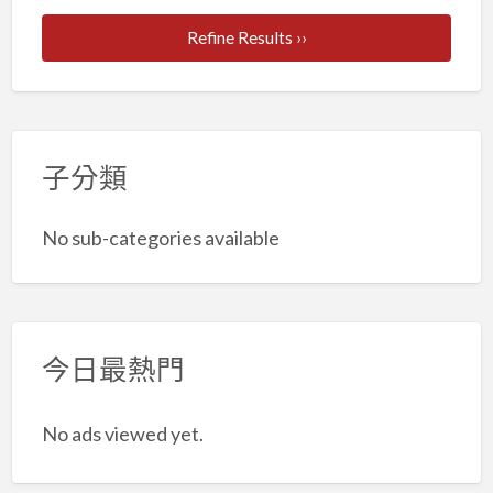
Refine Results ››
子分類
No sub-categories available
今日最熱門
No ads viewed yet.