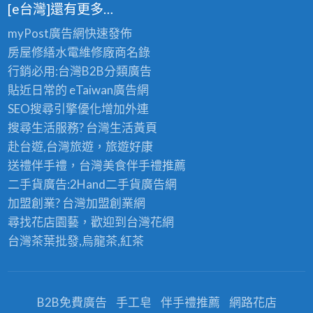
[e台灣]還有更多…
myPost廣告網
快速發佈
房屋修繕
水電維修廠商名錄
行銷必用:台灣B2B
分類廣告
貼近日常的
eTaiwan廣告網
SEO搜尋引擎優化
增加外連
搜尋生活服務? 台灣
生活黃頁
赴台遊,台灣旅遊
，旅遊好康
送禮伴手禮，台灣美食
伴手禮
推薦
二手貨廣告:2Hand
二手貨
廣告網
加盟創業? 台灣
加盟創業
網
尋找花店園藝，歡迎到
台灣花網
台灣茶葉批發
,烏龍茶,紅茶
B2B免費廣告
手工皂
伴手禮推薦
網路花店