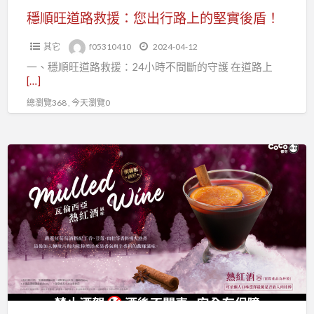
行
穩順旺道路救援：您出行路上的堅實後盾！
路
其它
f05310410
2024-04-12
上
一、穩順旺道路救援：24小時不間斷的守護 在道路上
的
[…]
堅
總瀏覽368 , 今天瀏覽0
實
後
盾！
12
月
過
節
怎
麼
能
少
了