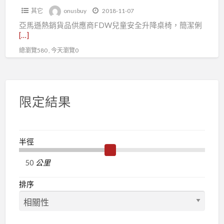
其它
onusbuy
2018-11-07
習
亞馬遜熱銷貨品供應商FDW兒童安全升降桌椅，簡潔俐
桌
[…]
椅/
總瀏覽580 , 今天瀏覽0
亞
馬
遜
熱
限定結果
銷
品
FDW
半徑
/fb:
Onusbuy
公里
排序