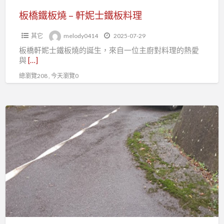
鐵
板橋鐵板燒 – 軒妮士鐵板料理
板
其它
melody0414
2025-07-29
料
板橋軒妮士鐵板燒的誕生，來自一位主廚對料理的熱愛
理
與
[…]
總瀏覽208 , 今天瀏覽0
穩
順
旺
道
路
救
援：
您
出