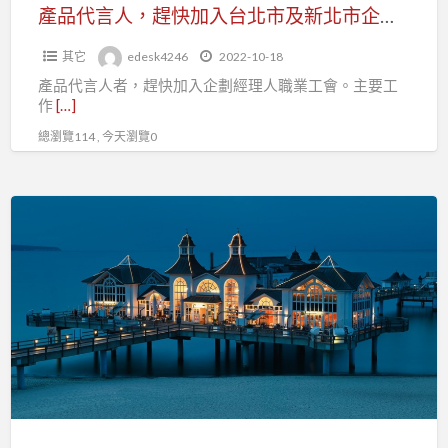
台
產品代言人，趕快加入台北市及新北市企劃經理人職業工會
品
北
嘗
其它
edesk4246
2022-10-18
市
歐
產品代言人者，趕快加入企劃經理人職業工會。主要工
及
洲
作
[…]
新
過
總瀏覽114 , 今天瀏覽0
北
節
市
氛
企
景
圍
劃
觀
經
餐
理
廳
人
的
職
從
業
業
工
人
會
員，