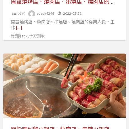
開設燒烤店、燒肉店、串燒店、燒肉店的從業人員，快加入台北市百貨行售貨職業工會
店、
其它
edesk4246
2022-02-21
燒
開設燒烤店、燒肉店、串燒店、燒肉店的從業人員，工
肉
作
[…]
店
總瀏覽167 , 今天瀏覽0
的
從
業
開
人
設
員，
吃
快
到
加
飽
入
火
台
鍋
北
店、
市
燒
百
肉