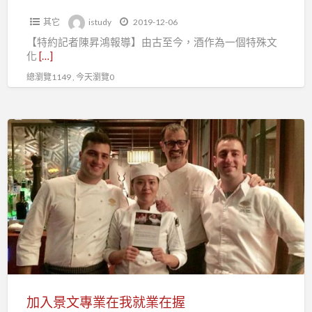
蕾
其它
istudy
2019-12-06
一
【特約記者陳昇鴻報導】由古至今，酒作為一個特殊文
次
化
[…]
滿
總瀏覽1149 , 今天瀏覽0
足
加
入
景
文
專
業
在
我
就
業
加入景文專業在我就業在握