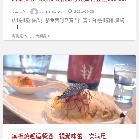
加
可
入
其它
admin_etaiwan
2021-05-08
免
台
店鋪批發,餐飲批發免費刊登廣告推薦：台灣批發批貨網
費
北
[…]
刊
市
總瀏覽298 , 今天瀏覽0
登
百
在
貨
coolbuy.com.tw
鐵
行
板
售
燒
貨
邂
職
逅
業
餐
工
酒
會
視
覺
味
鐵板燒邂逅餐酒 視覺味蕾一次滿足