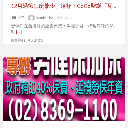
這
12月過節怎麼能少了這杯？CoCo聖誕「瓦倫西亞熱紅酒」新上市 暖心品嘗歐洲過節氛圍
杯？
其它
istudy
2023-12-11
CoCo
想像你在西班牙的聖誕市集，手裡握著一杯暖呼呼的熱
聖
紅
[…]
誕
總瀏覽61 , 今天瀏覽0
「瓦
倫
西
產
亞
品
熱
代
紅
言
酒」
人，
新
趕
上
快
市
加
暖
入
心