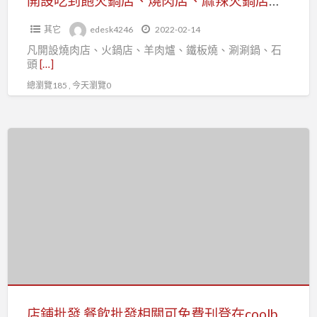
開設吃到飽火鍋店、燒肉店、麻辣火鍋店、羊肉爐、鐵板燒等業者，快加入台北市百貨行售貨職業工會
貨
店、
行
其它
edesk4246
2022-02-14
麻
售
凡開設燒肉店、火鍋店、羊肉爐、鐵板燒、涮涮鍋、石
辣
貨
頭
[…]
火
職
總瀏覽185 , 今天瀏覽0
鍋
業
店、
工
羊
店
會
肉
鋪
爐、
批
鐵
發,
板
餐
燒
飲
等
批
業
發
者，
相
快
關
店鋪批發,餐飲批發相關可免費刊登在coolbuy.com.tw