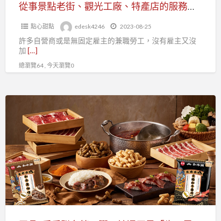
廠、
會
從事景點老街、觀光工廠、特產店的服務銷售從業人員，勞保可加入台北市百貨行售貨職業工會
特
點心甜點
edesk4246
2023-08-25
產
許多自營商或是無固定雇主的兼職勞工，沒有雇主又沒
店
加
[…]
的
總瀏覽64 , 今天瀏覽0
服
務
銷
王
售
品
從
x
業
乖
人
乖
員，
聯
勞
名
保
第
可
二
加
彈！