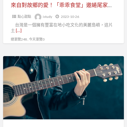
食
來自對故鄉的愛！「乖乖食堂」邀蜷尾家創辦人入座上菜
闆，
堂」
歡
點心甜點
istudy
2023-10-26
邀
迎
台灣是一個擁有豐富在地小吃文化的美麗島嶼，這片
蜷
加
土
[…]
尾
入
總瀏覽248 , 今天瀏覽0
家
台
創
北
辦
從
市
人
事
百
入
景
貨
座
點
行
上
老
售
菜
街、
貨
觀
職
光
業
工
工