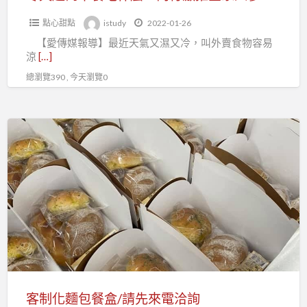
行
點心甜點
istudy
2022-01-26
激
【愛傳媒報導】最近天氣又濕又冷，叫外賣食物容易
推
涼
[…]
全
總瀏覽390 , 今天瀏覽0
家
人
蔘
客
雞
制
罐
化
頭
麵
網
包
友
餐
驚
盒/
呼：
請
竟
先
有
來
客制化麵包餐盒/請先來電洽詢
整