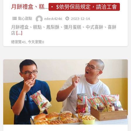
春
彌
月餅禮盒、糕點、鳳梨酥、彌月蛋糕、中式喜餅、喜餅店的店家、員工、老闆，歡迎加入台北市百貨行售貨職業工會
$依勞保局規定，請洽工會
祝
月
福！
點心甜點
edesk4246
2023-12-14
蛋
月餅禮盒、糕點、鳳梨酥、彌月蛋糕、中式喜餅、喜餅
糕、
店
[…]
中
總瀏覽41 , 今天瀏覽0
式
喜
餅、
來
喜
自
餅
對
店
故
的
鄉
店
的
家、
愛！
員
「乖
工、
乖
老