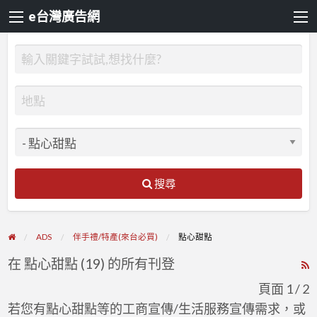
e台灣廣告網
搜尋
ADS
伴手禮/特產(來台必買)
點心甜點
在 點心甜點 (19) 的所有刊登
R
F
頁面 1 / 2
f
若您有點心甜點等的工商宣傳/生活服務宣傳需求，或