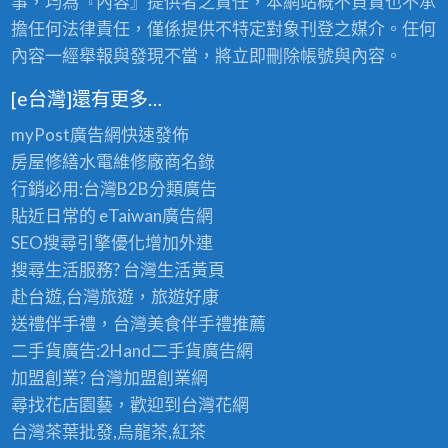
事，均為『內容』提供者之責任，本網站概不負責也不承
擔任何法律責任，僅係提供不特定對象刊登之媒介。任何
內容一經舉報與發現不當，將立即刪除帳號與內容。
[e台灣]還有更多…
myPost廣告網
快速發佈
房屋修繕
水電維修廠商名錄
行銷必用:台灣B2B
分類廣告
貼近日常的
eTaiwan廣告網
SEO搜尋引擎優化
增加外連
搜尋生活服務? 台灣
生活黃頁
赴台遊,台灣旅遊
，旅遊好康
送禮伴手禮，台灣美食
伴手禮
推薦
二手貨廣告:2Hand
二手貨
廣告網
加盟創業? 台灣
加盟創業
網
尋找花店園藝，歡迎到
台灣花網
台灣茶葉批發
,烏龍茶,紅茶