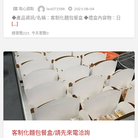
電
根
點心甜點
leo071588
2021-08-04
洽
人
◆產品資訊/名稱：客制化麵包餐盒 ◆禮盒內容物：日
詢
蔘！
[…]
總瀏覽223 , 今天瀏覽0
客
制
化
麵
包
餐
盒/
請
先
來
客制化麵包餐盒/請先來電洽詢