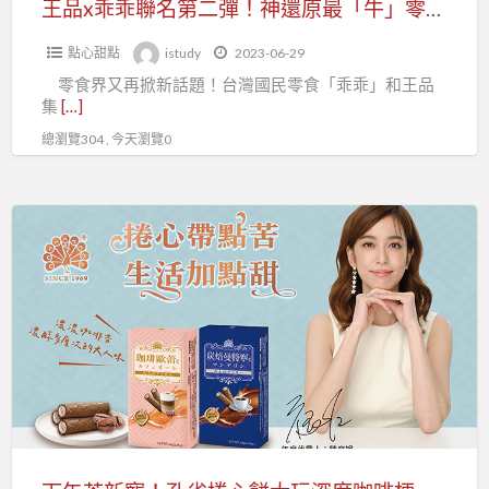
王品x乖乖聯名第二彈！神還原最「牛」零食 和牛壽司、和牛黑咖哩吸饕客
入
神
台
點心甜點
istudy
2023-06-29
還
北
零食界又再掀新話題！台灣國民零食「乖乖」和王品
原
市
集
[…]
最
百
總瀏覽304 , 今天瀏覽0
「牛」
貨
零
行
食
下
售
和
午
貨
牛
茶
職
壽
新
業
司、
寵！
工
和
孔
會
牛
雀
黑
捲
咖
心
哩
餅