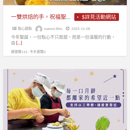
聖
誕
一雙烘焙的手，祝福聖誕 溫暖家
$詳見活動網站
溫
點心甜點
Joanne Shiu
2025-11-28
暖
今年聖誕，一份點心不只是甜，而是一份溫暖的行動，
家
由
[…]
總瀏覽115 , 今天瀏覽0
【習
得
中
秋
米
月
餅】
每