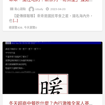
點
米
心
點心甜點
istudy
2023-04-20
星」
【愛傳媒報導】乖乖是國民零食之星，揚名海內外，
強
也
[…]
勢
總瀏覽438 , 今天瀏覽0
登
場！
冬
天
超
商
中
餐
吃
什
麼？
內
冬天超商中餐吃什麼？內行激推全家人蔘雞罐頭 網友驚呼：竟有整根人蔘！