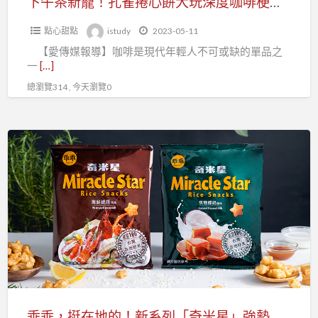
下午茶新寵！孔雀捲心餅大玩深度咖啡梗 日式咖啡變身大人味點心
吸
大
饕
點心甜點
istudy
2023-05-11
玩
客
【愛傳媒報導】咖啡是現代年輕人不可或缺的單品之
深
一
[…]
度
總瀏覽314 , 今天瀏覽0
咖
啡
梗
乖
日
乖，
式
挺
咖
在
啡
地
變
的！
身
新
大
系
人
列
味
「奇
乖乖，挺在地的！新系列「奇米星」強勢登場！