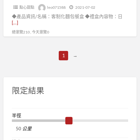
電
點心甜點
leo071588
2021-07-02
洽
◆產品資訊/名稱：客制化麵包餐盒 ◆禮盒內容物：日
詢
[…]
總瀏覽210 , 今天瀏覽0
1
→
限定結果
半徑
公里