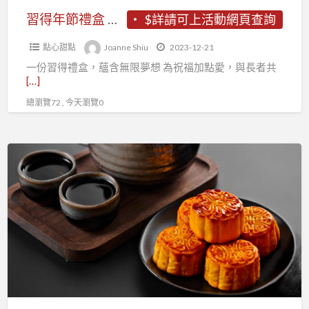
加
習得年節禮盒 為祝福加點愛—用祝人的心，幫助長者 共創新春祝福！
$詳請可上活動網頁查詢
點
點心甜點
Joanne Shiu
2023-12-21
愛
一份習得禮盒，蘊含無限夢想 為祝福加點愛，與長者共
—
[…]
用
總瀏覽72 , 今天瀏覽0
祝
人
的
月
心，
餅
幫
禮
助
盒、
長
糕
者
點、
共
鳳
創
梨
新
酥、