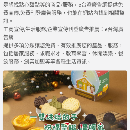
a
是想找點心甜點等的商品/服務，e台灣廣告網提供免
t
費宣傳,免費刊登廣告服務，也能在網站內找到相關資
訊。
工商宣傳,生活服務,企業宣傳刊登廣告推薦：e台灣廣
告網
提供多項分類讓您免費、有效推廣您的產品、服務，
包括居家服務、求職求才、教育學習、休閒娛樂、餐
飲服務、創業加盟等等各種生活資訊。
一
雙
烘
焙
的
手，
祝
福