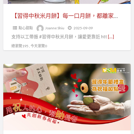
一
口
【習得中秋米月餅】每一口月餅，都離家的希望近一點
月
點心甜點
Joanne Shiu
2025-09-09
餅，
支持以工帶振 #習得中秋米月餅，讓愛更靠近 htt
[…]
都
離
總瀏覽195 , 今天瀏覽0
家
的
習
希
得
望
年
近
節
一
禮
點
盒
為
祝
福