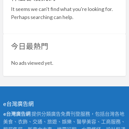
a
It seems we can't find what you're looking for.
t
Perhaps searching can help.
今日最熱門
No ads viewed yet.
e台灣廣告網
e台灣廣告網
提供分類廣告免費刊登服務，包括台灣各地
美食、衣飾、交通、旅遊、娛樂、醫學美容、工商服務、