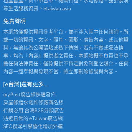
租屋售屋、新車中古車、機票行程、水電修繕、設計裝潢
等生活服務資訊。etaiwan.asia
免責聲明
本網站僅提供資訊參考平台，並不涉入其中任何諮詢。所
載一切的資訊、文字、照片、圖形、廣告內容、或其他資
料，無論其為公開張貼或私下傳送，若有不實或違法情
事，均為『內容』提供者之責任，本網站概不負責也不承
擔任何法律責任，僅係提供不特定對象刊登之媒介。任何
內容一經舉報與發現不當，將立即刪除帳號與內容。
[e台灣]還有更多…
myPost廣告網
快速發佈
房屋修繕
水電維修廠商名錄
行銷必用:台灣B2B
分類廣告
貼近日常的
eTaiwan廣告網
SEO搜尋引擎優化
增加外連