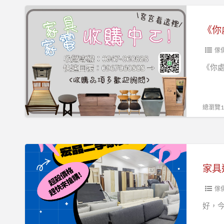
級
《你
趁
處
現
理
在！
我
傢
宏
收
《你處
品
購、
二
二
手
手
總瀏覽10
家
家
具
具
現
找
家
場
永
具
爆
茂》
還
高
在
傢
CP
撐？
好，
值
來
優