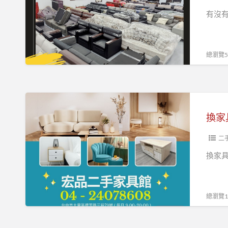
家
具？
有沒
具
很
家
多
電，
人
總瀏覽57
省
先
預
來
算
宏
換
也
品
家
能
二
具、
把
手
找
二
家
家
家
換家
變
具
電、
舒
館
辦
服
找
公
總瀏覽10
04-
04-
室
24078608
24078608
升