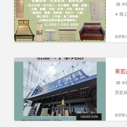
我
傢
收
➤ 線
購、
二
手
總瀏覽24
家
具
找
來
永
宏
茂》
品
二
傢
手
買家
家
具
買
總瀏覽30
超