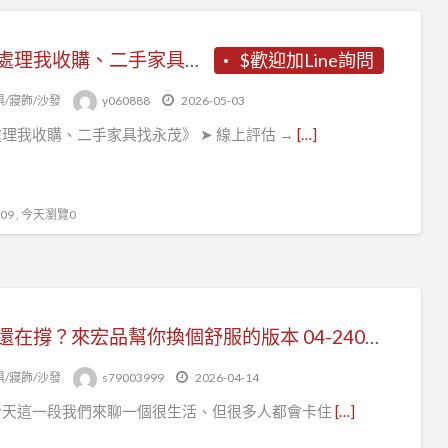
《你處理我收購、二手家具找永茂》
$歡迎加Line詢問
俱/寢飾/沙發
y060888
2026-05-03
理我收購、二手家具找永茂》 ➤ 線上評估 →
[…]
9 , 今天瀏覽0
家具還在撐？來宏品幫你換個舒服的版本 04-24078608
俱/寢飾/沙發
s79003999
2026-04-14
今天這一段我們來聊一個很生活、但很多人都會卡住
[…]