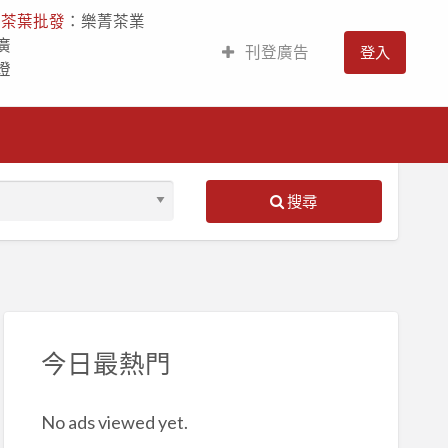
人
茶葉批發
：樂菁茶業
廣
刊登廣告
登入
燈
搜尋
S
ed
今日最熱門
No ads viewed yet.