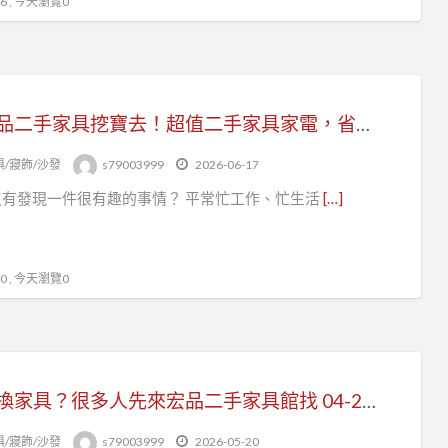
 , 今天瀏覽0
來宏品二手家具挖寶去！超值二手家具家電，省預算也能把家變舒服04-24078608
俱/寢飾/沙發
s79003999
2026-06-17
沒有發現一件很有趣的事情？ 平常忙工作、忙生活
[…]
 , 今天瀏覽0
搬家換家具？很多人先來宏品二手家具館找 04-24078608
俱/寢飾/沙發
s79003999
2026-05-20