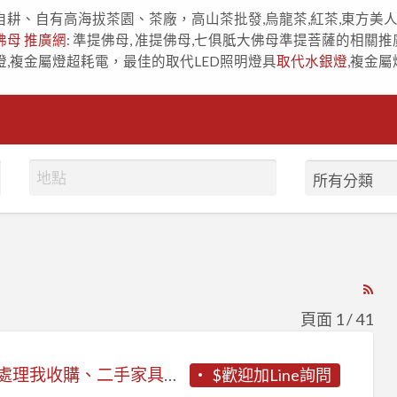
自耕、自有高海拔茶園、茶廠，高山茶批發,烏龍茶,紅茶,東方美
佛母 推廣網
: 準提佛母, 准提佛母,七俱胝大佛母準提菩薩的相關推
燈,複金屬燈超耗電，最佳的取代LED照明燈具
取代水銀燈
,複金屬
RS
Fe
頁面 1 / 41
for
ad
《你處理我收購、二手家具找永茂》
$歡迎加Line詢問
tag