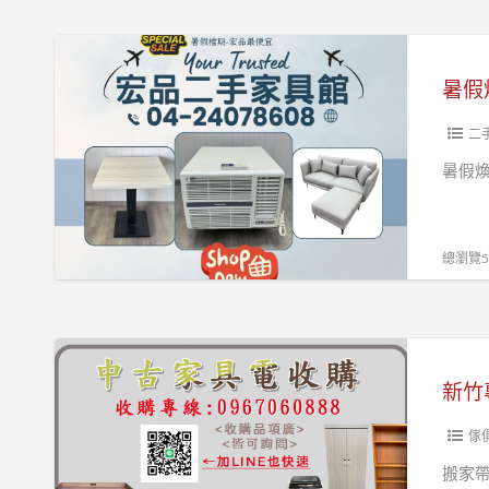
值
二
暑
手
假
暑假
家
煥
具
新
二
家
家，
暑假
電，
超
讓
值
生
優
總瀏覽54
活
惠
舒
就
服
在
新
一
宏
竹
點
品
專
其
二
業
傢
實
手
收
搬家帶
沒