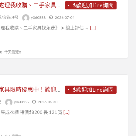
《你處理我收購、二手家具找永茂》
$歡迎加Line詢問
俱/寢飾/沙發
y060888
2026-07-04
理我收購、二手家具找永茂》 ➤ 線上評估 →
[…]
 , 今天瀏覽0
各式家具限時優惠中！歡迎現場參觀選購！0967060888！
$歡迎加Line詢問
它
y060888
2026-06-30
尺集成衣櫃 特價$8200 長 121 寬
[…]