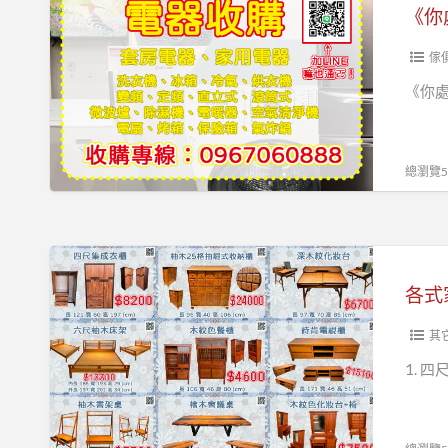
處
理
我
傢
收
《你處
購、
二
手
總瀏覽58
家
具
找
各
永
式
茂》
家
具
其
限
1. 四
時
優
惠