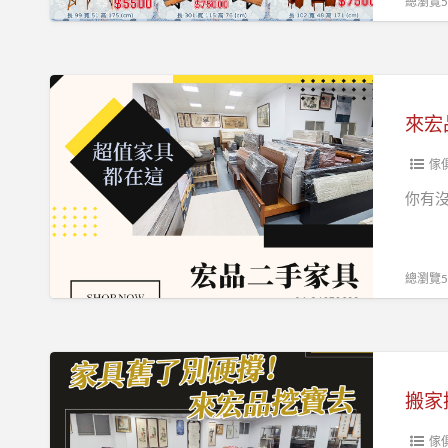
總瀏覽56
中！
歡
迎
來
現
宏
場
品
參
二
傢
觀
手
你有
選
家
購！
具
0967060888！
挖
總瀏覽50
寶
去！
超
搬
值
家
二
換
手
家
傢