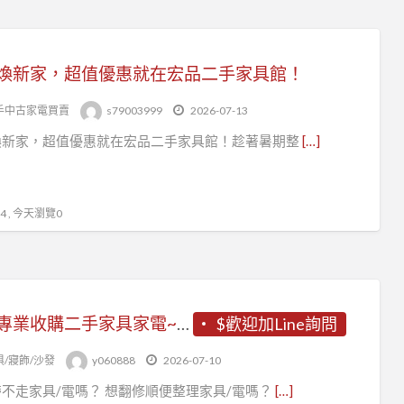
煥新家，超值優惠就在宏品二手家具館！
手中古家電買賣
s79003999
2026-07-13
煥新家，超值優惠就在宏品二手家具館！趁著暑期整
[…]
 , 今天瀏覽0
新竹專業收購二手家具家電~免估價費免搬運費0967060888
$歡迎加Line詢問
俱/寢飾/沙發
y060888
2026-07-10
不走家具/電嗎？ 想翻修順便整理家具/電嗎？
[…]