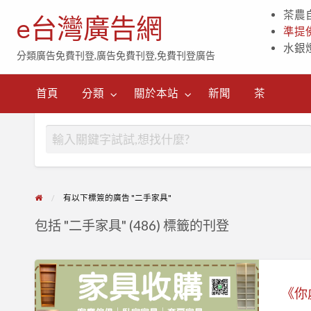
茶農
e台灣廣告網
準提
水銀
分類廣告免費刊登,廣告免費刊登,免費刊登廣告
茶
首頁
分類
關於本站
新聞
茶
有以下標簽的廣告 "二手家具"
包括 "二手家具" (486) 標籤的刊登
《你
處
理