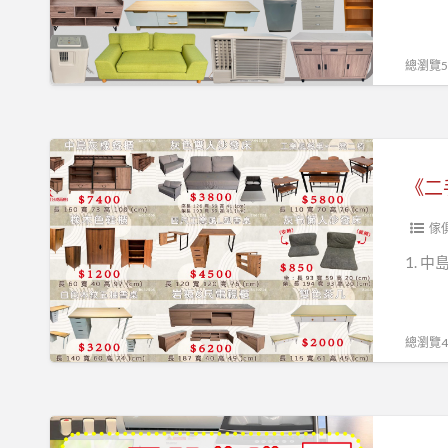
家
購
那
具
二
麼
館！
手
總瀏覽53
難
家
04-
具
24078608
家
《二
電
手
~
家
免
具
傢
估
限
1. 中
價
時
費
優
免
惠
總瀏覽45
搬
0967060888》
運
費
《你
0967060888