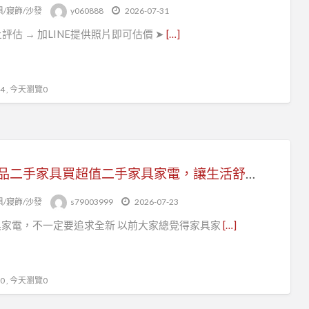
二
俱/寢飾/沙發
y060888
2026-07-31
手
上評估 → 加LINE提供照片即可估價 ➤
[…]
家
具
 , 今天瀏覽0
來宏品二手家具買超值二手家具家電，讓生活舒服一點其實沒那麼難 04-24078608
俱/寢飾/沙發
s79003999
2026-07-23
具家電，不一定要追求全新 以前大家總覺得家具家
[…]
 , 今天瀏覽0