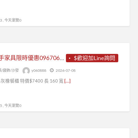
 , 今天瀏覽0
《二手家具限時優惠0967060888》
$歡迎加Line詢問
俱/寢飾/沙發
y060888
2026-07-08
島灰橡餐櫃 特價$7400 長 160 寬
[…]
 , 今天瀏覽0