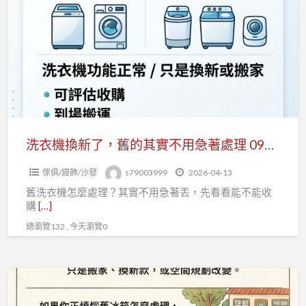
0979003999
機
換
新
了，
舊
的
其
實
洗衣機換新了，舊的其實不用急著處理 0979003999
不
傢俱/寢飾/沙發
s79003999
2026-04-13
用
舊洗衣機怎麼處理？其實不用急著丟，先看看能不能收
急
購
[…]
著
總瀏覽132 , 今天瀏覽0
處
理
0979003999
冰
箱