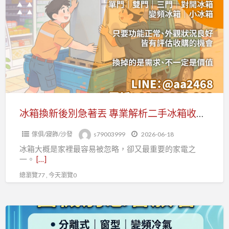
也
換
能
新
變
後
現
別
金
急
0979003999
著
丟
專
冰箱換新後別急著丟 專業解析二手冰箱收購流程 0979003999
業
傢俱/寢飾/沙發
s79003999
2026-06-18
解
冰箱大概是家裡最容易被忽略，卻又最重要的家電之
析
一。
[…]
二
總瀏覽77 , 今天瀏覽0
手
冰
箱
換
收
冷