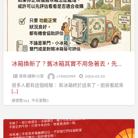
換
新
了？
舊
冰
箱
其
實
冰箱換新了？舊冰箱其實不用急著丟，先看看能不能收購0979003999
不
傢俱/寢飾/沙發
s79003999
2026-03-20
用
很多人都有這個經驗： 新冰箱終於送來了，廚房看起來
急
[…]
著
總瀏覽161 , 今天瀏覽0
丟，
先
看
新
看
年
能