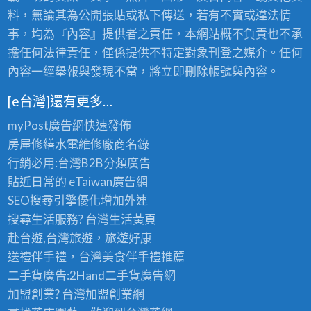
料，無論其為公開張貼或私下傳送，若有不實或違法情
事，均為『內容』提供者之責任，本網站概不負責也不承
擔任何法律責任，僅係提供不特定對象刊登之媒介。任何
內容一經舉報與發現不當，將立即刪除帳號與內容。
[e台灣]還有更多…
myPost廣告網
快速發佈
房屋修繕
水電維修廠商名錄
行銷必用:台灣B2B
分類廣告
貼近日常的
eTaiwan廣告網
SEO搜尋引擎優化
增加外連
搜尋生活服務? 台灣
生活黃頁
赴台遊,台灣旅遊
，旅遊好康
送禮伴手禮，台灣美食
伴手禮
推薦
二手貨廣告:2Hand
二手貨
廣告網
加盟創業? 台灣
加盟創業
網