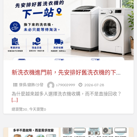
a
洗
t
衣
機
進
門
前，
先
安
排
新洗衣機進門前，先安排好舊洗衣機的下一站！0979003999
好
傢俱/寢飾/沙發
s79003999
2026-07-28
舊
為什麼越來越多人選擇洗衣機收購，而不是直接回收？
洗
[…]
衣
總瀏覽30 , 今天瀏覽0
機
的
下
二
一