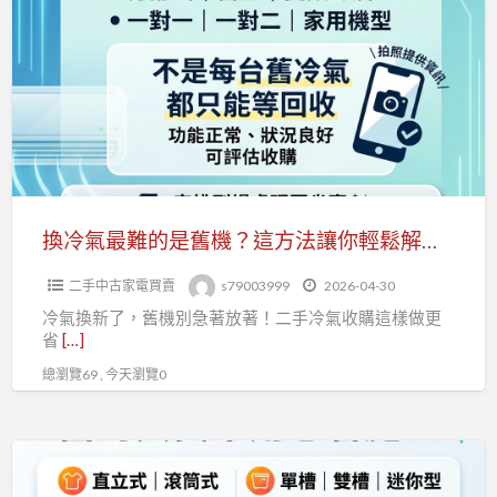
購
氣
流
最
程
難
0979003999
的
是
舊
機？
這
換冷氣最難的是舊機？這方法讓你輕鬆解決 0979003999
方
二手中古家電買賣
s79003999
2026-04-30
法
冷氣換新了，舊機別急著放著！二手冷氣收購這樣做更
讓
省
[…]
你
總瀏覽69 , 今天瀏覽0
輕
鬆
解
洗
決
衣