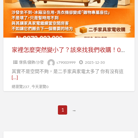
突
然
變
小
了？
該
家裡怎麼突然變小了？該來找我們收購！0979003999
來
傢俱/寢飾/沙發
s79003999
2025-12-30
找
其實不是空間不夠，是二手家具家電太多了 你有沒有這
我
[…]
們
總瀏覽237 , 今天瀏覽0
收
購！
0979003999
1
→