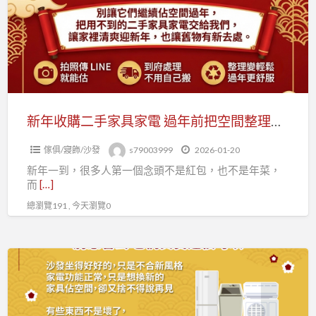
購
二
手
家
具
家
電
新年收購二手家具家電 過年前把空間整理好！0979003999
過
傢俱/寢飾/沙發
s79003999
2026-01-20
年
新年一到，很多人第一個念頭不是紅包，也不是年菜，
前
而
[…]
把
總瀏覽191 , 今天瀏覽0
空
間
整
家
理
裡
好！
這
0979003999
些