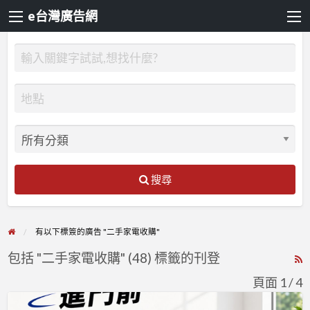
e台灣廣告網
搜尋
有以下標簽的廣告 "二手家電收購"
包括 "二手家電收購" (48) 標籤的刊登
R
F
頁面 1 / 4
f
新