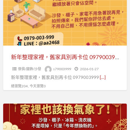
有
理
價
家
值
裡，
0979003999
舊
家
具
別
新年整理家裡，舊家具別再卡位 0979003999
再
傢俱/寢飾/沙發
s79003999
2026-01-27
卡
新年整理家裡，舊家具別再卡位 0979003999
[…]
位
0979003999
總瀏覽204 , 今天瀏覽0
新
年
收