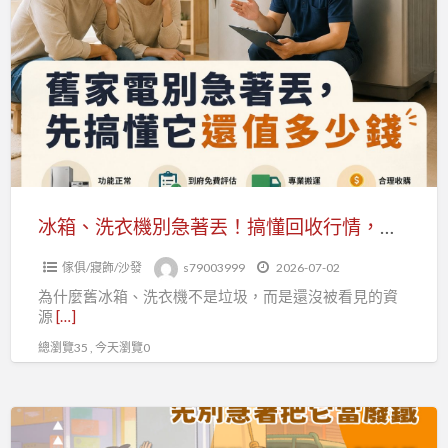
箱、
價
洗
重
衣
點
機
更
別
省
急
事
著
0979003999
丟！
搞
冰箱、洗衣機別急著丟！搞懂回收行情，舊家電也能變現金0979003999
懂
傢俱/寢飾/沙發
s79003999
2026-07-02
回
為什麼舊冰箱、洗衣機不是垃圾，而是還沒被看見的資
收
源
[…]
行
總瀏覽35 , 今天瀏覽0
情，
舊
家
冰
電
箱