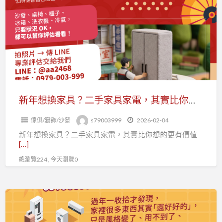
想
不
換
能
家
收
具？
購
二
0979003999
手
家
具
新年想換家具？二手家具家電，其實比你想的更有價值0979003999
家
傢俱/寢飾/沙發
s79003999
2026-02-04
電，
新年想換家具？二手家具家電，其實比你想的更有價值
其
[…]
實
總瀏覽224 , 今天瀏覽0
比
你
想
新
的
年
更
整