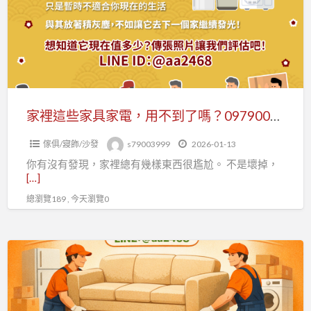
家
具
家
電，
用
不
家裡這些家具家電，用不到了嗎？0979003999
到
傢俱/寢飾/沙發
s79003999
2026-01-13
了
你有沒有發現，家裡總有幾樣東西很尷尬。 不是壞掉，
嗎？
[…]
0979003999
總瀏覽189 , 今天瀏覽0
家
裡
怎
麼