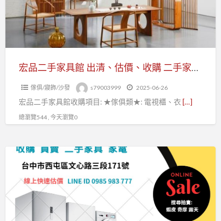
價
具
高
館
價
出
收
清、
購
估
宏品二手家具館 出清、估價、收購 二手家具、家電、辦公家具、營業設備、雕刻藝品字畫、釣具 0979003999
中
價、
古
傢俱/寢飾/沙發
s79003999
2025-06-26
收
全
宏品二手家具館收購項目: ★傢俱類★: 電視櫃、衣
[…]
購
新
二
總瀏覽544 , 今天瀏覽0
傢
手
俱
家
家
台
具、
電
中
家
營
樂
電、
業
居
辦
設
二
公
備
手