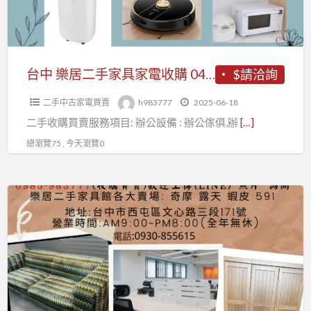
家
具
家
電
台中 樂居二手家具家電收購 04-23155295 萬物皆收
$請洽詢
收
二手中古家電買賣
h983777
2025-06-18
購
二手收購買賣服務項目: 辦公設備 : 辦公傢俱,辦
[…]
04-
23155295
總瀏覽75 , 今天瀏覽0
萬
物
樂
皆
居
收
全
省
收
購
買