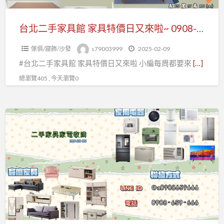
具
特
台北二手家具館 家具特價日又來啦~ 0908-659-666
價
傢俱/寢飾/沙發
s79003999
2025-02-09
日
#台北二手家具館 家具特價日又來啦 小編每周都要來
[…]
又
來
總瀏覽405 , 今天瀏覽0
啦
~
台
0908-
北
659-
2
666
手
家
具
家
電
收