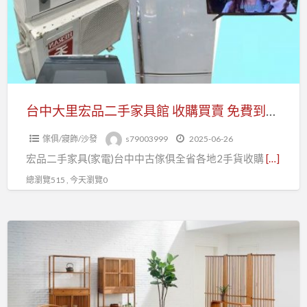
器
宏
具、
品
買
二
賣
手
收
家
購
具
台中大里宏品二手家具館 收購買賣 免費到府估價 高價收購 中古 全新 傢俱 家電 營業設備 辦公家具 釣具 收購專線：0979003999
館
傢俱/寢飾/沙發
s79003999
2025-06-26
收
宏品二手家具(家電)台中中古傢俱全省各地2手貨收購
[…]
購
買
總瀏覽515 , 今天瀏覽0
賣
免
宏
費
品
到
二
府
手
估
家