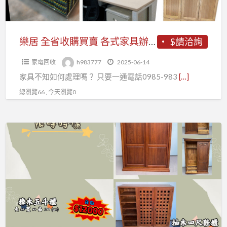
賣
各
式
樂居 全省收購買賣 各式家具辦公家具 二手中古家具
$請洽詢
家
家電回收
h983777
2025-06-14
具
家具不知如何處理嗎？ 只要一通電話0985-983
[…]
辦
公
總瀏覽66 , 今天瀏覽0
家
具
台
二
北
手
二
中
手
古
家
家
具
具
館
家