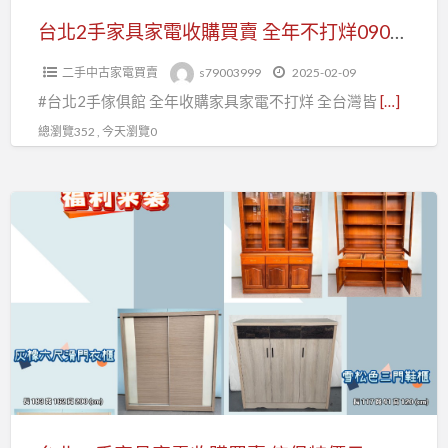
購
台北2手家具家電收購買賣 全年不打烊0908-659-666
買
二手中古家電買賣
s79003999
2025-02-09
賣
#台北2手傢俱館 全年收購家具家電不打烊 全台灣皆
[…]
全
年
總瀏覽352 , 今天瀏覽0
不
打
台
烊
北
0908-
二
659-
手
666
家
具
家
電
收
購