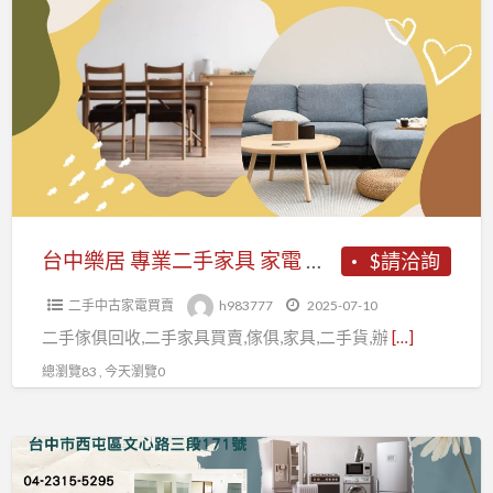
a
中
t
樂
居
專
業
二
手
家
具
台中樂居 專業二手家具 家電 收購 買賣
$請洽詢
家
二手中古家電買賣
h983777
2025-07-10
電
二手傢俱回收,二手家具買賣,傢俱,家具,二手貨,辦
[…]
收
購
總瀏覽83 , 今天瀏覽0
買
賣
【樂
居】