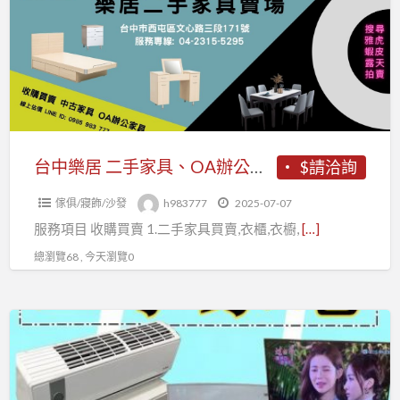
居
器
二
收
手
購
家
具、
OA
辦
台中樂居 二手家具、OA辦公家具、大型家電、生財器具、買賣收購
$請洽詢
公
傢俱/寢飾/沙發
h983777
2025-07-07
家
服務項目 收購買賣 1.二手家具買賣,衣櫃,衣櫥,
[…]
具、
大
總瀏覽68 , 今天瀏覽0
型
家
台
電、
中
生
大
財
里