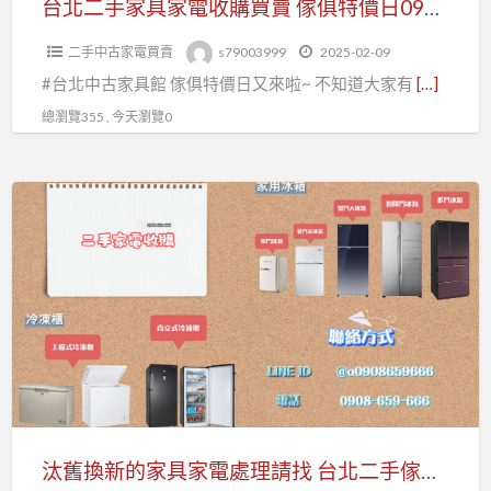
台北二手家具家電收購買賣 傢俱特價日0908-659-666
買
二手中古家電買賣
s79003999
2025-02-09
賣
#台北中古家具館 傢俱特價日又來啦~ 不知道大家有
[…]
傢
俱
總瀏覽355 , 今天瀏覽0
特
價
汰
日
舊
0908-
換
659-
新
666
的
家
具
家
電
處
汰舊換新的家具家電處理請找 台北二手傢俱館 為您處理 0908-659-666