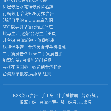
myPost廣告網
快速發佈
房屋修繕
水電維修廠商名錄
行銷必用:台灣B2B
分類廣告
貼近日常的
eTaiwan廣告網
SEO搜尋引擎優化
增加外連
搜尋生活服務? 台灣
生活黃頁
赴台遊,台灣旅遊
，旅遊好康
送禮伴手禮，台灣美食
伴手禮
推薦
二手貨廣告:2Hand
二手貨
廣告網
加盟創業? 台灣
加盟創業
網
尋找花店園藝，歡迎到
台灣花網
台灣茶葉批發
,烏龍茶,紅茶
B2B免費廣告
手工皂
伴手禮推薦
網路花店
帳蓬工廠
台灣茶葉批發
廠房LED燈具