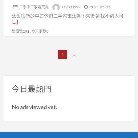
理
二手中古家電買賣
s79003999
2025-02-09
請
汰舊換新的中古傢俱二手家電汰換下來後 卻找不到人可
找
[…]
台
總瀏覽291 , 今天瀏覽0
北
二
手
1
→
傢
俱
館
為
今日最熱門
您
處
No ads viewed yet.
理
0908-
659-
666