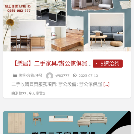
二
手
家
具/
辦
公
傢
俱
【樂居】二手家具/辦公傢俱買賣 二手家電/中古電器收購
$請洽詢
買
傢俱/寢飾/沙發
h983777
2025-07-10
賣
二手收購買賣服務項目: 辦公設備 : 辦公傢俱,辦
[…]
二
手
總瀏覽77 , 今天瀏覽0
家
電/
台
中
中
古
樂
電