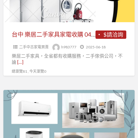
家
辦
家
具、
公
具
營
家
家
業
具
電
台中 樂居二手家具家電收購 04-23155295 萬物皆收
$請洽詢
設
釣
收
備、
具
二手中古家電買賣
h983777
2025-06-18
購
雕
收
樂居二手家具，全省都有收購服務，二手傢俱公司，不
04-
刻
購
論
[…]
23155295
藝
專
總瀏覽81 , 今天瀏覽0
萬
品
線：
物
字
0979003999
皆
畫、
台
收
釣
中
具
樂
0979003999
居
二
手