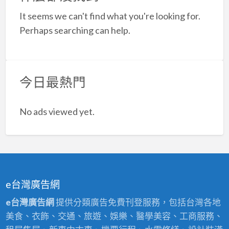
a
It seems we can't find what you're looking for.
t
Perhaps searching can help.
今日最熱門
No ads viewed yet.
e台灣廣告網
e台灣廣告網
提供分類廣告免費刊登服務，包括台灣各地
美食、衣飾、交通、旅遊、娛樂、醫學美容、工商服務、