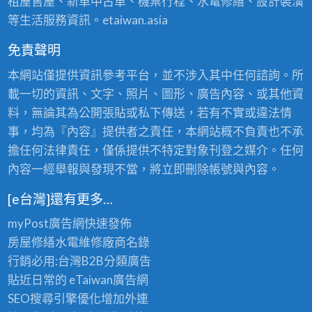
租屋售屋、新車中古車、機票行程、水電修繕、設計裝潢
等生活服務資訊。etaiwan.asia
免責聲明
本網站僅提供資訊參考平台，並不涉入其中任何諮詢。所
載一切的資訊、文字、照片、圖形、廣告內容、或其他資
料，無論其為公開張貼或私下傳送，若有不實或違法情
事，均為『內容』提供者之責任，本網站概不負責也不承
擔任何法律責任，僅係提供不特定對象刊登之媒介。任何
內容一經舉報與發現不當，將立即刪除帳號與內容。
[e台灣]還有更多…
myPost廣告網
快速發佈
房屋修繕
水電維修廠商名錄
行銷必用:台灣B2B
分類廣告
貼近日常的
eTaiwan廣告網
SEO搜尋引擎優化
增加外連