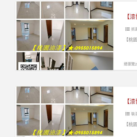
推
油
【漆
薦,
漆
博
【漆
桃
粉
士】
園
刷,
抓
油
桃
桃
【桃園
漆
園
園
師
油
油
傅
漆
漆,
總瀏覽21
推
工
桃
薦,
程
園
桃
推
油
【漆
園
薦,
漆
博
油
【漆
桃
粉
士】
漆
園
刷
裝
推
油
推
桃
薦,
【桃園
漆
薦,
園
桃
粉