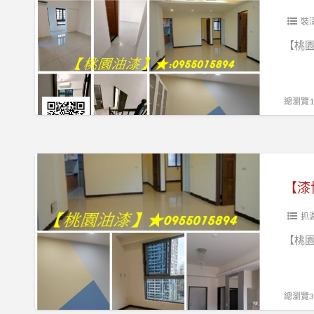
漆,
價
專
油
園
程
桃
目
區】
裝
漆
油
推
園
表,
估
【桃園
漆
薦,
區
桃
桃
價,
工
桃
油
園
園
桃
程
園
漆,
油
油
園
總瀏覽14
推
油
桃
漆
漆,
區
薦,
漆
園
師
桃
油
桃
工
油
傅
園
漆,
【漆
園
程,
漆
推
油
中
博
油
【漆
桃
粉
薦,
漆
壢
士】
漆
園
刷
桃
粉
油
抓
工
油
推
園
刷,
漆,
桃
程
【桃園
漆
薦,
油
桃
桃
園
行,
行,
桃
漆
園
園
油
桃
室
園
推
油
油
漆,
園
總瀏覽30
內
油
薦,
漆
漆
桃