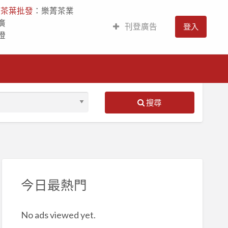
人
茶葉批發
：樂菁茶業
廣
刊登廣告
登入
燈
搜尋
S
ed
今日最熱門
No ads viewed yet.