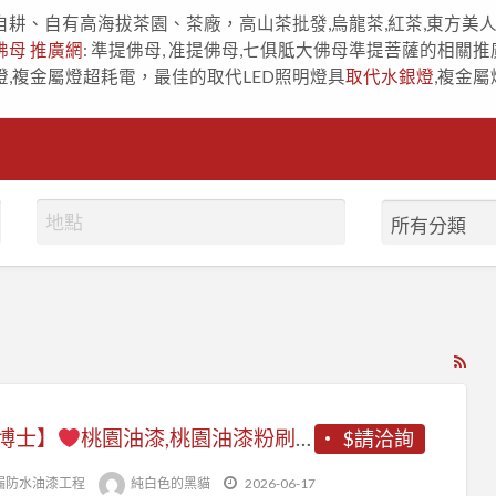
自耕、自有高海拔茶園、茶廠，高山茶批發,烏龍茶,紅茶,東方美
佛母 推廣網
: 準提佛母, 准提佛母,七俱胝大佛母準提菩薩的相關推
燈,複金屬燈超耗電，最佳的取代LED照明燈具
取代水銀燈
,複金屬
RS
Fe
for
博士】
桃園油漆,桃園油漆粉刷,桃園油漆粉刷推薦,桃園油漆師傅推薦,桃園油漆推薦,桃園油漆工程行,桃園油漆價格,桃園油漆工程推薦,桃園油漆工程,桃園油漆行,室內油漆桃園,室內粉刷桃園,桃園區油漆,全室油漆桃園,室內油漆估價桃園,桃園油漆工程承包,油漆桃园
$請洽詢
ad
tag
漏防水油漆工程
純白色的黑貓
2026-06-17