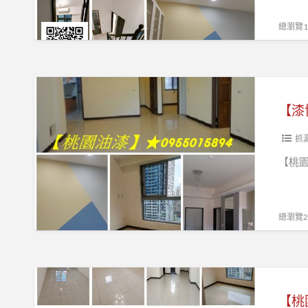
桃
油
園
刷
園
漆,
油
總瀏覽14
推
油
桃
漆
薦,
漆
園
工
桃
工
油
程
【漆
園
程
漆
行,
博
油
【漆
推
粉
桃
士】
漆
薦,
刷,
園
抓
工
桃
桃
油
桃
程
【桃園
園
園
漆
園
行,
油
油
價
油
桃
漆
漆
格,
漆,
園
總瀏覽25
工
粉
桃
桃
油
程
刷
園
園
漆
行,
推
油
市
工
【桃
桃
薦,
漆
油
程
園
園
【桃
桃
工