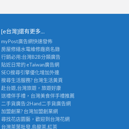
[e台灣]還有更多…
myPost廣告網
快速發佈
房屋修繕
水電維修廠商名錄
行銷必用:台灣B2B
分類廣告
貼近日常的
eTaiwan廣告網
SEO搜尋引擎優化
增加外連
搜尋生活服務? 台灣
生活黃頁
赴台遊,台灣旅遊
，旅遊好康
送禮伴手禮，台灣美食
伴手禮
推薦
二手貨廣告:2Hand
二手貨
廣告網
加盟創業? 台灣
加盟創業
網
尋找花店園藝，歡迎到
台灣花網
台灣茶葉批發
,烏龍茶,紅茶