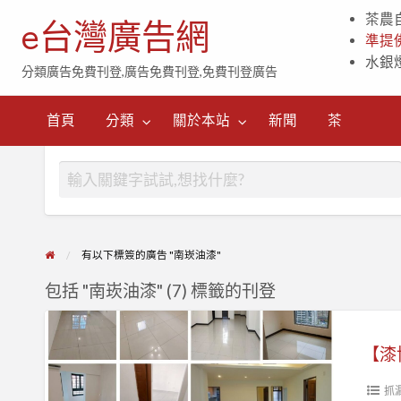
茶農
e台灣廣告網
準提
水銀
分類廣告免費刊登,廣告免費刊登,免費刊登廣告
茶
首頁
分類
關於本站
新聞
茶
有以下標簽的廣告 "南崁油漆"
包括 "南崁油漆" (7) 標籤的刊登
【漆
博
【漆
士】
抓