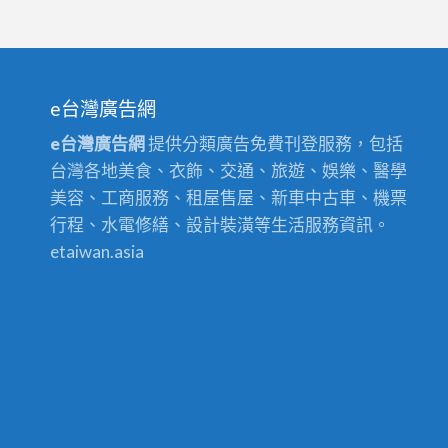
油
油
漆
桃
推
師
園
漆
漆
工
園
薦,
傅
市
工
桃
程
區
桃
推
油
程
園,
推
油
園
薦,
漆,
e台灣廣告網
價
室
薦,
漆,
油
桃
桃
目
內
e台灣廣告網
提供分類廣告免費刊登服務，包括
桃
中
漆
園
園
表,
粉
台灣各地美食、衣飾、交通、旅遊、娛樂、醫學
園
壢
估
油
區
桃
刷
美容、工商服務、租屋售屋、新車中古車、機票
油
油
價,
漆
油
園
桃
行程、水電修繕、設計裝潢等生活服務資訊。
漆
漆,
桃
行,
漆,
油
園,
etaiwan.asia
價
桃
園
室
桃
漆
桃
格,
園
油
內
園
工
園
中
油
漆
油
油
程,
區
壢
漆
報
漆
漆
中
油
油
價
價,
桃
粉
壢
漆,
漆,
格,
桃
園,
刷
油
全
內
桃
園
桃
推
漆,
室
壢