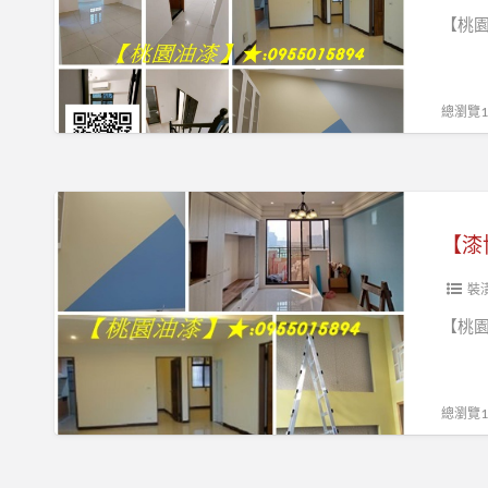
桃
【桃園
園
油
漆,
總瀏覽10
桃
園
油
【漆
漆
博
【漆
粉
士】
刷,
裝
桃
桃
【桃園
園
園
油
油
漆
漆,
總瀏覽13
粉
桃
刷
園