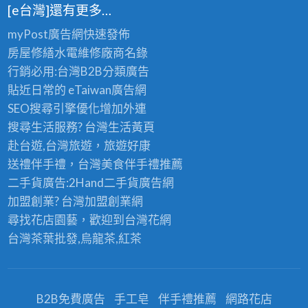
epoxy,
漆,
寫
[e台灣]還有更多…
房
工
鐵
字
油
myPost廣告網
快速發佈
廠
皮
彩
漆,epoxy
房屋修繕
水電維修廠商名錄
地
廠
繪,
地
行銷必用:台灣B2B
分類廣告
板
房
桃
板
貼近日常的
eTaiwan廣告網
漆,
油
園
漆,
SEO搜尋引擎優化
增加外連
外
漆,
廠
廠
搜尋生活服務? 台灣
生活黃頁
牆
鐵
房
房
赴台遊,台灣旅遊
，旅遊好康
噴
皮
油
地
送禮伴手禮，台灣美食
伴手禮
推薦
漆,
廠
漆,
板
二手貨廣告:2Hand
二手貨
廣告網
廠
房
新
漆,
加盟創業? 台灣
加盟創業
網
房
噴
竹
廠
尋找花店園藝，歡迎到
台灣花網
油
漆,
廠
房
台灣茶葉批發
,烏龍茶,紅茶
漆
透
房
地
寫
天
油
板
字
廠
漆,
epoxy,
B2B免費廣告
手工皂
伴手禮推薦
網路花店
彩
房
台