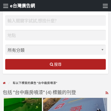
e台灣廣告網
搜尋
有以下標簽的廣告 "台中廠房噴漆"
包括 "台中廠房噴漆" (4) 標籤的刊登
R
F
【廠
f
房