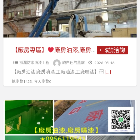
油
房
漆,
廠
噴
鋼
房
漆
構
油
費
廠
漆,
用,
房
廠
【廠房專區】
廠房油漆,廠房噴漆,廠房油漆寫字彩繪,工廠油漆,工廠噴漆,鋼構噴漆,鋼構廠房油漆,鐵皮廠房油漆,鐵皮廠房噴漆,透天廠房油漆,epoxy地板漆,廠房地板漆,廠房地板epoxy,工廠地板漆,外牆噴漆,廠房寫字,桃園廠房噴漆,新竹廠房噴漆,台中廠房噴漆,鐵皮屋噴漆,鐵皮浪板油漆
$請洽詢
工
油
房
廠
漆,
抓漏防水油漆工程
純白色的黑貓
2026-05-16
噴
油
工
【廠房油漆,廠房噴漆,工廠油漆,工廠噴漆】
[…]
漆,
漆,
廠
廠
總瀏覽1423 , 今天瀏覽0
工
噴
房
廠
漆,
油
噴
【廠
工
漆
漆,
房
廠
寫
鋼
專
油
字
構
區】
漆,epoxy
彩
廠
地