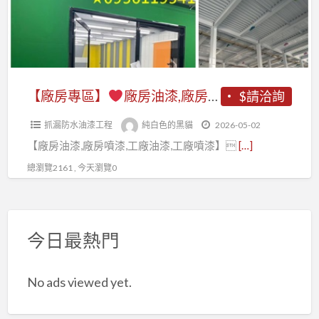
繪,
房
廠
板
工
油
房
漆,
廠
漆,
油
廠
油
鐵
漆,
房
漆,
皮
廠
地
【廠房專區】
廠房油漆,廠房噴漆,廠房油漆價格,廠房噴漆費用,工廠油漆,工廠噴漆,鋼構廠房油漆,鐵皮廠房油漆,鐵皮廠房噴漆,透天廠房油漆,epoxy地板漆,廠房地板漆,廠房地板epoxy,工廠地板漆,廠辦大樓油漆,外牆噴漆,廠房油漆寫字彩繪,桃園廠房噴漆,新竹廠房噴漆,台中廠房噴漆
$請洽詢
工
廠
房
板
廠
房
抓漏防水油漆工程
純白色的黑貓
2026-05-02
噴
噴
噴
油
【廠房油漆,廠房噴漆,工廠油漆,工廠噴漆】
[…]
漆,
漆,
漆,
漆,
廠
廠
總瀏覽2161 , 今天瀏覽0
鋼
鐵
房
房
構
皮
油
地
噴
廠
漆
板
漆,
今日最熱門
房
價
油
鋼
噴
格,
漆,
構
漆,
No ads viewed yet.
廠
廠
廠
透
房
房
房
天