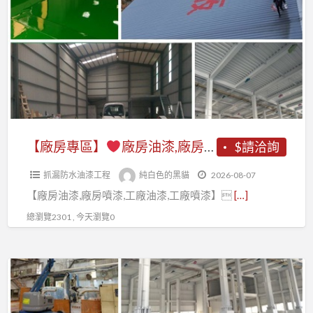
a
專
t
區】
廠
房
油
漆,
廠
【廠房專區】
廠房油漆,廠房噴漆,廠房噴漆費用,廠房油漆價格,鐵皮廠房噴漆,鐵皮廠房油漆,鋼構廠房油漆,工廠噴漆,工廠油漆,epoxy地板漆,廠房地板噴漆,廠房地板油漆,廠房地板漆,廠房地板epoxy,工廠地板漆,廠房油漆寫字彩繪,桃園廠房油漆,新竹廠房油漆,台中廠房油漆
$請洽詢
房
抓漏防水油漆工程
純白色的黑貓
2026-08-07
噴
【廠房油漆,廠房噴漆,工廠油漆,工廠噴漆】
[…]
漆,
廠
總瀏覽2301 , 今天瀏覽0
房
噴
【廠
漆
房
費
專
用,