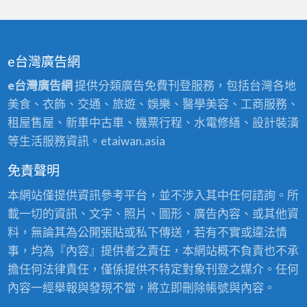
噴
地
油
廠
漆
板
漆,
房
費
漆,
鐵
油
用,
廠
e台灣廣告網
皮
漆,epoxy
工
房
廠
e台灣廣告網
提供分類廣告免費刊登服務，包括台灣各地
地
廠
地
房
美食、衣飾、交通、旅遊、娛樂、醫學美容、工商服務、
板
油
板
油
租屋售屋、新車中古車、機票行程、水電修繕、設計裝潢
漆,
漆,
epoxy,
漆,
等生活服務資訊。etaiwan.asia
廠
工
工
鐵
房
廠
廠
免責聲明
皮
地
噴
地
廠
本網站僅提供資訊參考平台，並不涉入其中任何諮詢。所
板
漆,
板
房
載一切的資訊、文字、照片、圖形、廣告內容、或其他資
漆,
鋼
漆,
噴
料，無論其為公開張貼或私下傳送，若有不實或違法情
廠
構
廠
漆,
事，均為『內容』提供者之責任，本網站概不負責也不承
房
廠
房
透
擔任何法律責任，僅係提供不特定對象刊登之媒介。任何
地
房
油
天
內容一經舉報與發現不當，將立即刪除帳號與內容。
板
油
漆
廠