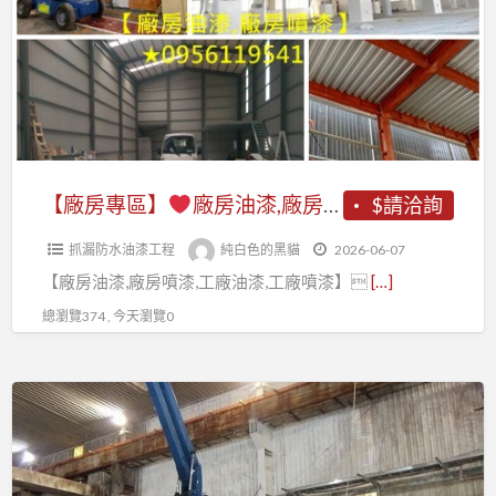
區】
廠
房
廠
油
房
漆
油
價
漆,
格,
廠
【廠房專區】
廠房油漆,廠房噴漆,廠房油漆價格,廠房噴漆費用,工廠油漆,工廠噴漆,鋼構廠房油漆,鐵皮廠房油漆,鐵皮廠房噴漆,透天廠房油漆,epoxy地板漆,廠房地板漆,廠房地板epoxy,工廠地板漆,外牆噴漆,廠房油漆寫字彩繪,桃園廠房噴漆,新竹廠房噴漆,台中廠房噴漆
$請洽詢
鐵
房
皮
抓漏防水油漆工程
純白色的黑貓
2026-06-07
噴
廠
【廠房油漆,廠房噴漆,工廠油漆,工廠噴漆】
[…]
漆,
房
廠
總瀏覽374 , 今天瀏覽0
噴
房
漆,
油
鐵
【廠
漆
皮
房
價
廠
專
格,
房
區】
廠