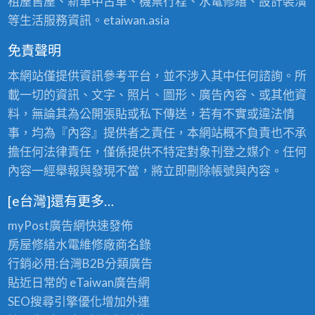
租屋售屋、新車中古車、機票行程、水電修繕、設計裝潢
等生活服務資訊。etaiwan.asia
免責聲明
本網站僅提供資訊參考平台，並不涉入其中任何諮詢。所
載一切的資訊、文字、照片、圖形、廣告內容、或其他資
料，無論其為公開張貼或私下傳送，若有不實或違法情
事，均為『內容』提供者之責任，本網站概不負責也不承
擔任何法律責任，僅係提供不特定對象刊登之媒介。任何
內容一經舉報與發現不當，將立即刪除帳號與內容。
[e台灣]還有更多…
myPost廣告網
快速發佈
房屋修繕
水電維修廠商名錄
行銷必用:台灣B2B
分類廣告
貼近日常的
eTaiwan廣告網
SEO搜尋引擎優化
增加外連