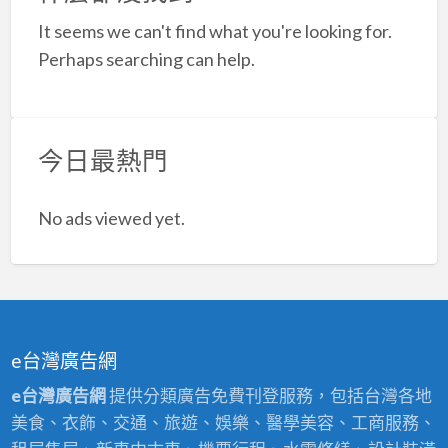
a
It seems we can't find what you're looking for.
t
Perhaps searching can help.
今日最熱門
No ads viewed yet.
e台灣廣告網
e台灣廣告網
提供分類廣告免費刊登服務，包括台灣各地
美食、衣飾、交通、旅遊、娛樂、醫學美容、工商服務、