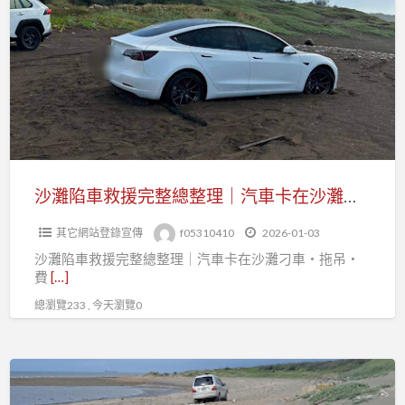
機
陷
全
車
天
救
候
援
服
完
務
整
總
整
沙灘陷車救援完整總整理｜汽車卡在沙灘刁車・拖吊・費用・保險一次看懂
理
其它網站登錄宣傳
f05310410
2026-01-03
｜
沙灘陷車救援完整總整理｜汽車卡在沙灘刁車・拖吊・
汽
費
[…]
車
總瀏覽233 , 今天瀏覽0
卡
在
沙
電
灘
動