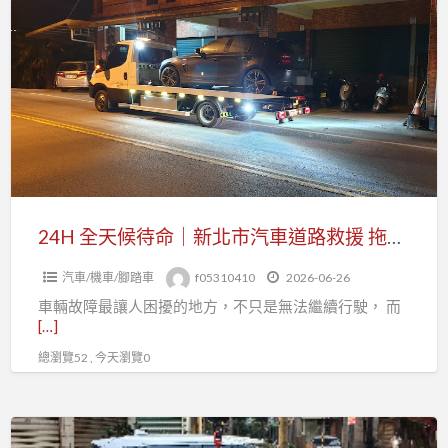
a
全
t
天
候
待
命
｜
新
北
市
24H 全天候待命｜新北市汽車道路救援 拖車、故障排除、事故移車快速服務
汽
汽車/機車/腳踏車
f05310410
2026-06-26
車
車輛故障最讓人困擾的地方，不只是無法繼續行駛， 而
道
[…]
路
總瀏覽52 , 今天瀏覽0
救
援
拖
24H
車、