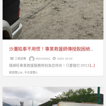
陷
刁
車
車
不
救
用
援
慌！
完
專
整
業
解
救
沙灘陷車不用慌！專業救援師傳授脫困絕技，愛車無傷
析
援
工程設備
f05310410
2025-10-29
師
穩順旺專業救援服務時刻為您待命！只要撥打 0913
[…]
傳
授
總瀏覽228 , 今天瀏覽0
脫
困
《過
絕
年
技，
道
愛