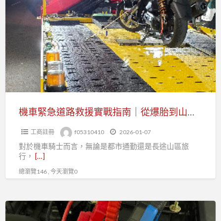
車
市
緊
全
急
區
道
汽
路
車
救
道
援
路
實
救
戰
機車緊急道路救援實戰指南｜從爆胎到山區拖吊全方位應對
援
指
工商註冊
f05310410
2026-01-07
南
對於機車騎士而言，無論是都市通勤還是長途山區旅
｜
行，
[…]
從
總瀏覽146 , 今天瀏覽0
爆
胎
到
專
山
業