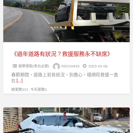
路
車
有
無
狀
傷
況？
救
援
服
《過年道路有狀況？救援服務永不缺席》
務
娛樂景點(來台必遊)
f05310410
2025-01-06
永
春節期間，道路上若有狀況，別擔心，穩順旺救援一直
不
在
[…]
缺
總瀏覽355 , 今天瀏覽0
席》
《過
年
車