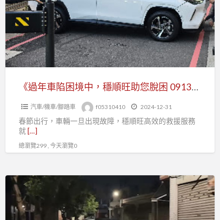
陷
困
境
中，
穩
順
旺
《過年車陷困境中，穩順旺助您脫困 0913177311，LINE 同號》
助
汽車/機車/腳踏車
f05310410
2024-12-31
您
春節出行，車輛一旦出現故障，穩順旺高效的救援服務
脫
就
[…]
困
總瀏覽299 , 今天瀏覽0
0913177311，
LINE
同
《汽
號》
車
機