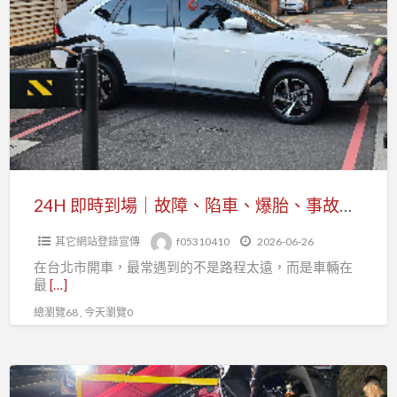
即
故
時
障
到
排
場
除、
｜
事
故
故
障、
移
陷
車
車、
24H 即時到場｜故障、陷車、爆胎、事故拖吊 台北市全區汽車道路救援
快
爆
速
其它網站登錄宣傳
f05310410
2026-06-26
胎、
服
在台北市開車，最常遇到的不是路程太遠，而是車輛在
事
務
最
[…]
故
總瀏覽68 , 今天瀏覽0
拖
吊
台
機
北