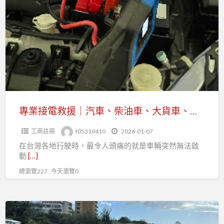
區
接
拖
電
吊
救
全
援
方
｜
位
汽
應
車、
對
柴
專業接電救援｜汽車、柴油車、大貨車、機車、重機全天候服務
油
工商註冊
f05310410
2026-01-07
車、
在台灣各地行駛時，最令人頭痛的就是車輛突然無法啟
大
動
[…]
貨
總瀏覽227 , 今天瀏覽0
車、
機
車、
沙
重
灘