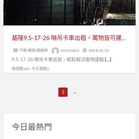
噸
安
吊
心！
卡
》
車
出
基隆9.5-17-26 噸吊卡車出租，萬物皆可運！輕鬆解決運輸難題！
租，
汽車/機車/腳踏車
f05310410
2024-05-14
萬
9.5-17-26 噸吊卡車出租，輕鬆解決重物運輸
[…]
物
皆
總瀏覽369 , 今天瀏覽0
可
運！
1
→
輕
鬆
解
決
今日最熱門
運
輸