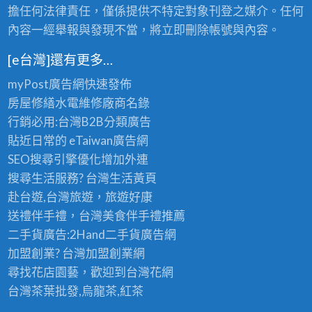
擔任何法律責任，僅係提供不特定對象刊登之媒介。任何
內容一經舉報與發現不當，將立即刪除帳號與內容。
[e台灣]還有更多…
myPost廣告網
快速發佈
房屋修繕
水電維修廠商名錄
行銷必用:台灣B2B
分類廣告
貼近日常的
eTaiwan廣告網
SEO搜尋引擎優化
增加外連
搜尋生活服務? 台灣
生活黃頁
赴台遊,台灣旅遊
，旅遊好康
送禮伴手禮，台灣美食
伴手禮
推薦
二手貨廣告:2Hand
二手貨
廣告網
加盟創業? 台灣
加盟創業
網
尋找花店園藝，歡迎到
台灣花網
台灣茶葉批發
,烏龍茶,紅茶