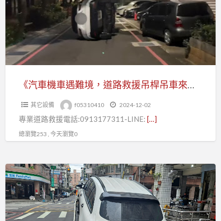
車
遇
難
境，
道
路
救
《汽車機車遇難境，道路救援吊桿吊車來助力》
援
其它設備
f05310410
2024-12-02
吊
專業道路救援電話:0913177311-LINE:
[…]
桿
吊
總瀏覽253 , 今天瀏覽0
車
來
《專
助
業
力》
豪
車