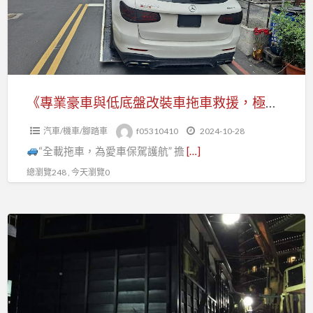
與
低
底
盤
改
裝
《專業豪車與低底盤改裝車拖車救援，極速托運讓您安心！ 》
車
汽車/機車/腳踏車
f05310410
2024-10-28
拖
“全載拖車，為愛車保駕護航” 擔
[…]
車
救
總瀏覽248 , 今天瀏覽0
援，
極
基
速
隆
托
9.5-
運
17-
讓
26
您