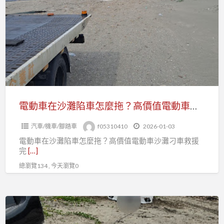
刁
車
車・
在
拖
沙
吊・
灘
費
陷
用・
車
保
怎
險
麼
電動車在沙灘陷車怎麼拖？高價值電動車沙灘刁車救援完整解析
一
拖？
次
汽車/機車/腳踏車
f05310410
2026-01-03
高
看
電動車在沙灘陷車怎麼拖？高價值電動車沙灘刁車救援
價
懂
完
[…]
值
總瀏覽134 , 今天瀏覽0
電
動
車
沙
沙
灘
灘