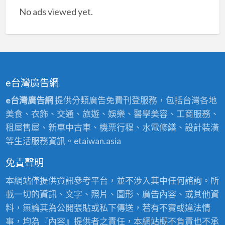
No ads viewed yet.
竹
油
漆
推
薦,
新
e台灣廣告網
竹
e台灣廣告網
提供分類廣告免費刊登服務，包括台灣各地
油
美食、衣飾、交通、旅遊、娛樂、醫學美容、工商服務、
漆
租屋售屋、新車中古車、機票行程、水電修繕、設計裝潢
價
等生活服務資訊。etaiwan.asia
格,
竹
免責聲明
北
本網站僅提供資訊參考平台，並不涉入其中任何諮詢。所
油
載一切的資訊、文字、照片、圖形、廣告內容、或其他資
漆
料，無論其為公開張貼或私下傳送，若有不實或違法情
工
事，均為『內容』提供者之責任，本網站概不負責也不承