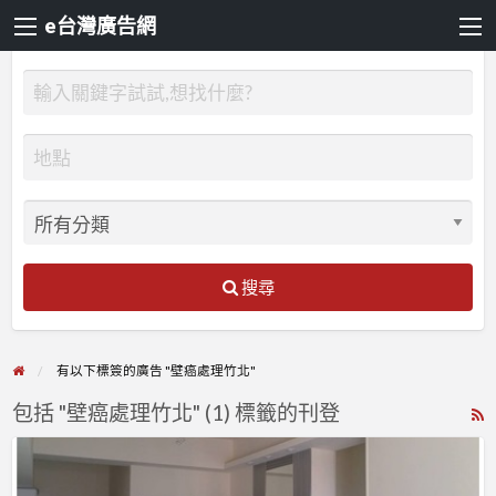
e台灣廣告網
搜尋
有以下標簽的廣告 "壁癌處理竹北"
包括 "壁癌處理竹北" (1) 標籤的刊登
R
F
【漆
f
博