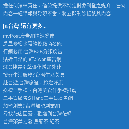
程,
擔任何法律責任，僅係提供不特定對象刊登之媒介。任何
竹
內容一經舉報與發現不當，將立即刪除帳號與內容。
北
油
[e台灣]還有更多…
漆
myPost廣告網
快速發佈
推
房屋修繕
水電維修廠商名錄
薦,
行銷必用:台灣B2B
分類廣告
新
貼近日常的
eTaiwan廣告網
竹
SEO搜尋引擎優化
增加外連
油
搜尋生活服務? 台灣
生活黃頁
漆
赴台遊,台灣旅遊
，旅遊好康
報
送禮伴手禮，台灣美食
伴手禮
推薦
價,
二手貨廣告:2Hand
二手貨
廣告網
油
加盟創業? 台灣
加盟創業
網
漆
尋找花店園藝，歡迎到
台灣花網
估
台灣茶葉批發
,烏龍茶,紅茶
價