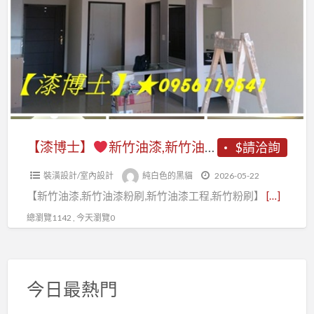
a
士】
t
新
竹
油
漆,
新
竹
【漆博士】
新竹油漆,新竹油漆粉刷,竹北油漆,新竹油漆推薦,新竹油漆價格,竹北油漆工程,竹北油漆推薦,新竹油漆報價,油漆估價新竹,室內油漆新竹,新竹室內粉刷,新竹油漆工程行,新竹油漆行推薦,新竹油漆工程,新竹油漆工程推薦,新竹市油漆,新竹油漆工程價目表,新竹壁癌處理
$請洽詢
油
裝潢設計/室內設計
純白色的黑貓
2026-05-22
漆
【新竹油漆,新竹油漆粉刷,新竹油漆工程,新竹粉刷】
[…]
粉
刷,
總瀏覽1142 , 今天瀏覽0
竹
北
油
今日最熱門
漆,
新