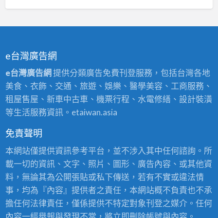
三
永
三
重
和
重
油
油
油
漆,
漆,
漆,
蘆
e台灣廣告網
新
蘆
洲
店
e台灣廣告網
提供分類廣告免費刊登服務，包括台灣各地
洲
油
油
美食、衣飾、交通、旅遊、娛樂、醫學美容、工商服務、
油
漆,
漆,
租屋售屋、新車中古車、機票行程、水電修繕、設計裝潢
漆,
樹
新
等生活服務資訊。etaiwan.asia
土
林
莊
城
油
免責聲明
油
油
漆,
漆,
本網站僅提供資訊參考平台，並不涉入其中任何諮詢。所
漆,
土
五
載一切的資訊、文字、照片、圖形、廣告內容、或其他資
樹
城
股
料，無論其為公開張貼或私下傳送，若有不實或違法情
林
油
油
事，均為『內容』提供者之責任，本網站概不負責也不承
油
漆,
漆,
擔任何法律責任，僅係提供不特定對象刊登之媒介。任何
漆,
中
三
內容一經舉報與發現不當，將立即刪除帳號與內容。