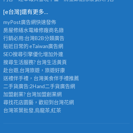
三
和
重
峽
油
[e台灣]還有更多…
油
油
漆,
漆,
myPost廣告網
快速發佈
漆,
永
蘆
房屋修繕
水電維修廠商名錄
鶯
和
洲
行銷必用:台灣B2B
分類廣告
歌
油
油
貼近日常的
eTaiwan廣告網
油
漆,
漆,
SEO搜尋引擎優化
增加外連
漆,
中
土
搜尋生活服務? 台灣
生活黃頁
汐
永
城
赴台遊,台灣旅遊
，旅遊好康
止
和
油
送禮伴手禮，台灣美食
伴手禮
推薦
油
油
漆,
二手貨廣告:2Hand
二手貨
廣告網
漆,
漆,
樹
加盟創業? 台灣
加盟創業
網
林
新
林
尋找花店園藝，歡迎到
台灣花網
口
店
油
台灣茶葉批發
,烏龍茶,紅茶
油
油
漆,
漆,
漆,
三
深
汐