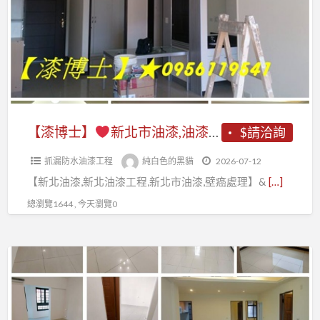
漆
新
新
北
北
市
市,
油
板
漆,
橋
油
【漆博士】
新北市油漆,油漆工程新北市,室內油漆新北市,板橋油漆,中和油漆,永和油漆,中永和油漆,新店油漆,新莊油漆,五股油漆,三重油漆,蘆洲油漆,土城油漆,樹林油漆,三峽油漆,鶯歌油漆,汐止油漆,林口油漆,深坑油漆,油漆粉刷新北市,油漆報價新北,壁癌處理,屋頂防水
$請洽詢
油
漆
漆,
抓漏防水油漆工程
純白色的黑貓
2026-07-12
工
中
【新北油漆,新北油漆工程,新北市油漆,壁癌處理】&
[…]
程
和
新
總瀏覽1644 , 今天瀏覽0
油
北
漆,
市,
永
【漆
室
和
博
內
油
士】
油
漆,
漆