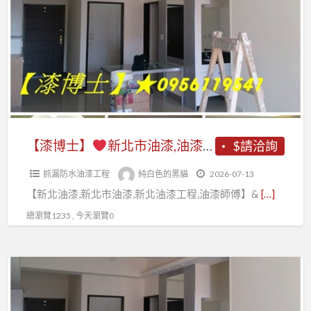
a
士】
t
新
北
市
油
漆,
油
【漆博士】
新北市油漆,油漆工程新北市,室內油漆新北市,板橋油漆,中和油漆,永和油漆,中永和油漆,新店油漆,新莊油漆,五股油漆,三重油漆,蘆洲油漆,土城油漆,樹林油漆,三峽油漆,鶯歌油漆,汐止油漆,林口油漆,深坑油漆,油漆粉刷新北市,油漆報價新北,壁癌處理,屋頂防水
$請洽詢
漆
抓漏防水油漆工程
純白色的黑貓
2026-07-13
工
【新北油漆,新北市油漆,新北油漆工程,油漆師傅】&
[…]
程
新
總瀏覽1235 , 今天瀏覽0
北
市,
【漆
室
博
內
士】
油