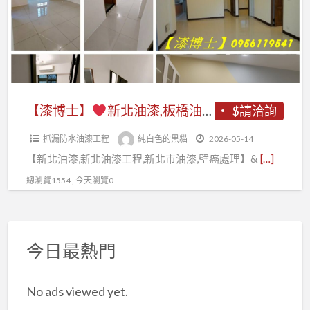
中
新
新
永
北
北
和
油
市,
油
漆,
板
漆,
板
橋
新
橋
【漆博士】
新北油漆,板橋油漆,新莊油漆,五股油漆,三重油漆,蘆洲油漆,樹林油漆,土城油漆,中和油漆,永和油漆,中永和油漆,新店油漆,汐止油漆,泰山油漆,三峽油漆,林口油漆,淡水油漆,鶯歌油漆,新北油漆粉刷,新北油漆工程,新北油漆行,新北油漆推薦,壁癌處理新北市
$請洽詢
油
店
油
漆,
油
抓漏防水油漆工程
純白色的黑貓
2026-05-14
漆,
中
漆,
【新北油漆,新北油漆工程,新北市油漆,壁癌處理】&
[…]
新
和
新
莊
總瀏覽1554 , 今天瀏覽0
油
莊
油
漆,
油
漆,
永
漆,
五
和
今日最熱門
五
股
油
股
油
漆,
油
No ads viewed yet.
漆,
中
漆,