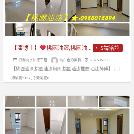
薦,
桃
推
桃
園
薦,
園
油
桃
油
漆,
園
漆
桃
油
工
園
【漆博士】
桃園油漆,桃園油漆粉刷推薦,桃園油漆工程推薦,桃園油漆工程行,桃園油漆估價,桃園區油漆,中壢油漆,桃園油漆師傅推薦,桃園油漆行,室內油漆桃園,桃園室內粉刷,油漆報價桃園,桃園油漆工程承包,桃園油漆工程價目表,桃園油漆工班,桃園油漆粉刷,壁癌處理桃園
$請洽詢
漆
程
油
粉
行,
抓漏防水油漆工程
純白色的黑貓
2026-06-03
漆
刷
桃
【桃園油漆,桃園油漆粉刷,桃園油漆推薦,油漆師傅】
[…]
粉
推
園
刷
總瀏覽2187 , 今天瀏覽0
薦,
油
推
桃
漆
薦,
園
【漆
價
桃
油
博
格,
園
漆
士】
桃
油
工
園
漆
程
桃
油