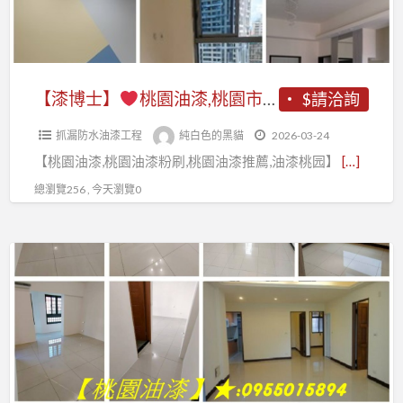
薦,
室
桃
油
薦,
桃
內
園
漆,
桃
園
油
區
桃
園
油
漆
油
園
油
【漆博士】
桃園油漆,桃園市油漆,桃園區油漆,桃園油漆粉刷推薦,桃園油漆工程推薦,桃園油漆價格,中壢油漆,內壢油漆,中壢油漆粉刷,龜山油漆,鶯歌油漆,八德油漆,平鎮油漆,楊梅油漆,蘆竹油漆,青埔油漆,大園油漆,大溪油漆,龍潭油漆,桃園油漆行,桃園油漆工程行,桃園壁癌
$請洽詢
漆
桃
漆,
市
漆
工
園,
中
抓漏防水油漆工程
純白色的黑貓
2026-03-24
油
推
程
室
壢
【桃園油漆,桃園油漆粉刷,桃園油漆推薦,油漆桃园】
[…]
漆,
薦,
推
內
油
桃
桃
總瀏覽256 , 今天瀏覽0
薦,
粉
漆,
園
園
桃
刷
桃
區
區
園
桃
【桃
園
油
油
油
園,
園
油
漆,
漆,
漆
桃
專
漆
桃
中
工
園
區】
師
園
壢
程
區
傅
油
油
行,
油
桃
推
漆
漆,
桃
漆,
園
薦,