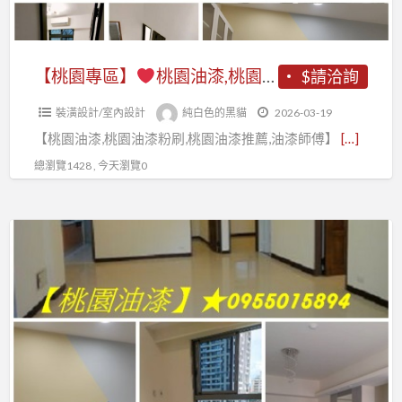
粉
桃
園
全
油
桃
刷
園
油
室
漆,
園
推
油
漆
油
桃
油
【桃園專區】
桃園油漆,桃園油漆粉刷,桃園油漆推薦,桃園油漆估價,桃園油漆報價,桃園油漆價格,桃園油漆粉刷推薦,桃園油漆行,桃園油漆工程行,油漆工程桃園,室內油漆桃園,桃園粉刷,桃園油漆工程推薦,桃園區油漆,中壢油漆,桃園油漆工程價目表,八德油漆,龜山油漆,壁癌處理桃園
$請洽詢
薦,
漆
工
漆
園
漆
桃
價
程
桃
裝潢設計/室內設計
純白色的黑貓
2026-03-19
油
行,
園
格,
價
園,
【桃園油漆,桃園油漆粉刷,桃園油漆推薦,油漆師傅】
[…]
漆
室
油
桃
目
室
粉
內
總瀏覽1428 , 今天瀏覽0
漆
園
表,
內
刷,
油
工
油
桃
油
桃
漆
程
漆
【漆
園
漆
園
桃
推
工
博
油
估
油
園,
薦,
程,
士】
漆
價
漆
桃
桃
桃
工
桃
推
園
園
園
桃
程,
園,
薦,
室
油
油
園
中
桃
桃
內
漆
漆
油
壢
園
園
粉
價
行,
漆,
油
油