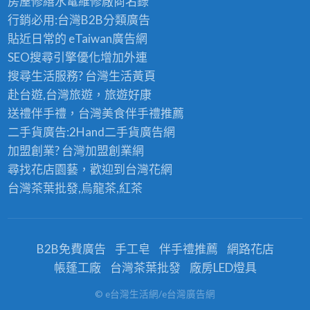
工
漆
房屋修繕
水電維修廠商名錄
油
壢
漆,
程
粉
行銷必用:台灣B2B
分類廣告
漆,
油
大
行,
刷,
貼近日常的
eTaiwan廣告網
蘆
漆,
園
油
壁
SEO搜尋引擎優化
增加外連
竹
內
油
漆
癌
搜尋生活服務? 台灣
生活黃頁
油
壢
漆,
工
處
赴台遊,台灣旅遊
，旅遊好康
漆,
油
大
程
理
送禮伴手禮，台灣美食
伴手禮
推薦
青
漆,
溪
桃
桃
二手貨廣告:2Hand
二手貨
廣告網
埔
中
油
園,
園
加盟創業? 台灣
加盟創業
網
油
壢
漆,
室
尋找花店園藝，歡迎到
台灣花網
漆,
油
龍
內
台灣茶葉批發
,烏龍茶,紅茶
大
漆
潭
油
園
粉
油
漆
油
刷,
漆,
桃
B2B免費廣告
手工皂
伴手禮推薦
網路花店
漆,
龜
透
園,
帳蓬工廠
台灣茶葉批發
廠房LED燈具
大
山
天
桃
溪
油
油
© e台灣生活網/e台灣廣告網
園
油