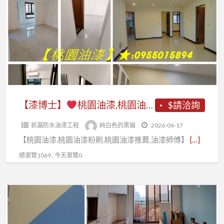
a
士】
t
桃
園
油
漆,
桃
園
【漆博士】
桃園油漆,桃園油漆粉刷,桃園油漆粉刷推薦,桃園油漆師傅推薦,桃園油漆推薦,桃園油漆工程行,桃園油漆價格,桃園油漆工程推薦,桃園油漆工程,桃園油漆行,室內油漆桃園,室內粉刷桃園,桃園區油漆,全室油漆桃園,室內油漆估價桃園,桃園油漆工程承包,油漆桃园
$請洽詢
油
抓漏防水油漆工程
純白色的黑貓
2026-06-17
漆
【桃園油漆,桃園油漆粉刷,桃園油漆推薦,油漆師傅】
[…]
粉
刷,
總瀏覽1069 , 今天瀏覽0
桃
園
【漆
油
博
漆
士】
粉