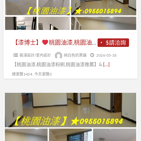
工
行,
園
漆
程
桃
油
工
推
園
漆,
程
薦,
油
桃
推
桃
漆
園
薦,
【漆博士】
桃園油漆,桃園油漆粉刷,桃園油漆粉刷推薦,桃園油漆工程推薦,桃園油漆工程行,桃園油漆工程價目表,桃園油漆工程,中壢油漆,桃園區油漆,龜山油漆,鶯歌油漆,八德油漆,平鎮油漆,南崁油漆,蘆竹油漆,青埔油漆,大園油漆,大溪油漆,龍潭油漆,透天油漆桃園,屋頂防水桃園
$請洽詢
園
工
油
桃
油
程
裝潢設計/室內設計
純白色的黑貓
2026-05-18
漆
園
漆
價
【桃園油漆,桃園油漆粉刷,桃園油漆推薦】&
[…]
粉
油
工
目
刷,
漆
總瀏覽1424 , 今天瀏覽0
程
表,
桃
工
行,
桃
園
程,
桃
【漆
園
油
桃
園
博
油
漆
園
油
士】
漆
粉
油
漆
師
刷
漆
估
桃
傅
推
行,
價,
園
推