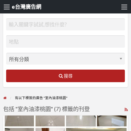
e台灣廣告網
搜尋
有以下標簽的廣告 "室內油漆桃園"
包括 "室內油漆桃園" (7) 標籤的刊登
R
F
【漆
f
博