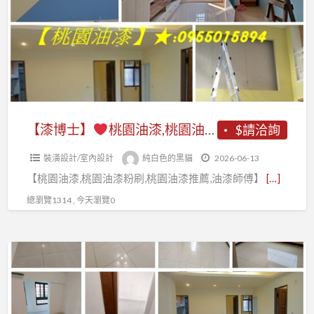
刷
桃
推
園
薦,
油
桃
漆,
園
桃
油
園
【漆博士】
桃園油漆,桃園油漆粉刷,桃園油漆工程推薦,桃園油漆粉刷推薦,桃園油漆工程行,桃園油漆工程價目表,桃園油漆師傅推薦,桃園油漆推薦,桃園區油漆,中壢油漆,桃園油漆價格,桃園油漆工程,桃園油漆行,桃園油漆店,室內油漆桃園,室內粉刷桃園,油漆估價桃園,壁癌處理桃園
$請洽詢
漆
油
師
裝潢設計/室內設計
純白色的黑貓
2026-06-13
漆
傅
【桃園油漆,桃園油漆粉刷,桃園油漆推薦,油漆師傅】
[…]
粉
推
刷,
總瀏覽1314 , 今天瀏覽0
薦,
桃
桃
園
園
【漆
油
油
博
漆
漆
士】
工
推
程