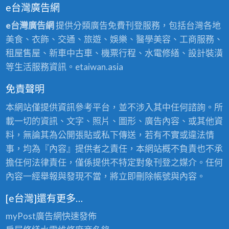
推
油
e台灣廣告網
園
油
油
油
薦,
漆,
油
漆
e台灣廣告網
提供分類廣告免費刊登服務，包括台灣各地
漆,
漆
桃
平
漆
工
美食、衣飾、交通、旅遊、娛樂、醫學美容、工商服務、
鶯
估
園
鎮
粉
程
租屋售屋、新車中古車、機票行程、水電修繕、設計裝潢
歌
價
油
油
刷
價
等生活服務資訊。etaiwan.asia
油
桃
漆
漆,
推
目
漆,
園,
工
南
免責聲明
薦,
表,
八
壁
程
崁
桃
桃
本網站僅提供資訊參考平台，並不涉入其中任何諮詢。所
德
癌
推
油
園
園
載一切的資訊、文字、照片、圖形、廣告內容、或其他資
油
處
薦,
漆,
油
油
料，無論其為公開張貼或私下傳送，若有不實或違法情
漆,
理
桃
蘆
漆
漆
事，均為『內容』提供者之責任，本網站概不負責也不承
平
桃
園
竹
行,
工
擔任何法律責任，僅係提供不特定對象刊登之媒介。任何
鎮
園
油
油
桃
班,
內容一經舉報與發現不當，將立即刪除帳號與內容。
油
漆
漆,
園
桃
漆,
價
青
[e台灣]還有更多…
油
園
楊
格,
埔
漆
油
myPost廣告網
快速發佈
梅
中
油