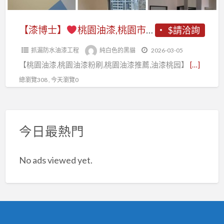
油
刷,
格,
桃
桃
漆,
漆
漆
油
中
園
園
桃
工
【漆博士】
桃園油漆,桃園市油漆,桃園區油漆,桃園油漆粉刷推薦,桃園油漆工程推薦,桃園油漆價格,中壢油漆,內壢油漆,中壢油漆粉刷,龜山油漆,鶯歌油漆,八德油漆,平鎮油漆,楊梅油漆,蘆竹油漆,青埔油漆,大園油漆,大溪油漆,龍潭油漆,桃園油漆行,桃園油漆工程行
$請洽詢
估
漆
壢
油
市
園
程
價,
報
油
漆
抓漏防水油漆工程
純白色的黑貓
2026-03-05
油
區
承
桃
價
漆,
店,
【桃園油漆,桃園油漆粉刷,桃園油漆推薦,油漆桃园】
[…]
漆,
油
包,
園
桃
內
室
桃
漆,
油
總瀏覽308 , 今天瀏覽0
油
園,
壢
內
園
龜
漆
漆
桃
油
油
區
山
桃
報
園
漆,
漆
油
油
园
價,
油
今日最熱門
中
桃
漆,
漆,
桃
漆
壢
園,
桃
鶯
園
工
油
室
No ads viewed yet.
園
歌
油
程
漆
內
油
油
漆
承
粉
粉
漆
漆,
價
包,
刷,
刷
粉
八
格,
桃
龜
桃
刷
德
桃
園
山
園,