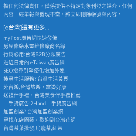
漆,
擔任何法律責任，僅係提供不特定對象刊登之媒介。任何
新
內容一經舉報與發現不當，將立即刪除帳號與內容。
竹
粉
[e台灣]還有更多…
刷,
myPost廣告網
快速發佈
新
房屋修繕
水電維修廠商名錄
竹
行銷必用:台灣B2B
分類廣告
油
貼近日常的
eTaiwan廣告網
漆
SEO搜尋引擎優化
增加外連
師
搜尋生活服務? 台灣
生活黃頁
傅,
赴台遊,台灣旅遊
，旅遊好康
新
送禮伴手禮，台灣美食
伴手禮
推薦
竹
二手貨廣告:2Hand
二手貨
廣告網
油
加盟創業? 台灣
加盟創業
網
漆
尋找花店園藝，歡迎到
台灣花網
工
台灣茶葉批發
,烏龍茶,紅茶
程