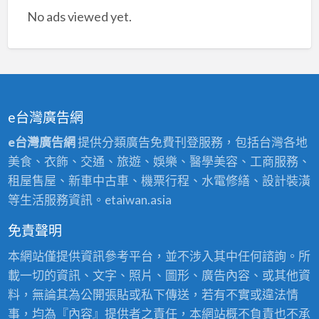
No ads viewed yet.
新
竹
油
漆
粉
刷,
e台灣廣告網
新
e台灣廣告網
提供分類廣告免費刊登服務，包括台灣各地
竹
美食、衣飾、交通、旅遊、娛樂、醫學美容、工商服務、
油
租屋售屋、新車中古車、機票行程、水電修繕、設計裝潢
漆
等生活服務資訊。etaiwan.asia
價
格,
免責聲明
新
本網站僅提供資訊參考平台，並不涉入其中任何諮詢。所
竹
載一切的資訊、文字、照片、圖形、廣告內容、或其他資
市
料，無論其為公開張貼或私下傳送，若有不實或違法情
油
事，均為『內容』提供者之責任，本網站概不負責也不承