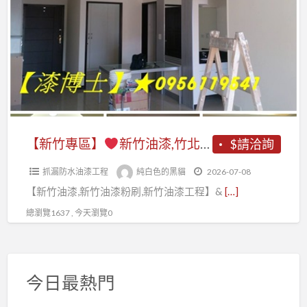
a
專
t
區】
新
竹
油
漆,
竹
【新竹專區】
新竹油漆,竹北油漆,新竹油漆推薦,新竹油漆粉刷,新竹油漆價格,新竹市油漆,新竹粉刷,新竹油漆師傅,新竹油漆工程行,新竹油漆報價,室內油漆新竹,室內粉刷新竹,新竹油漆工程推薦,竹北油漆推薦,新竹油漆行,房屋油漆新竹,油漆工程新竹廠商,新竹油漆工班,新竹壁癌
$請洽詢
北
抓漏防水油漆工程
純白色的黑貓
2026-07-08
油
【新竹油漆,新竹油漆粉刷,新竹油漆工程】&
[…]
漆,
新
總瀏覽1637 , 今天瀏覽0
竹
油
漆
今日最熱門
推
薦,