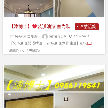
工
漆,
土
油
價
噴
裝
油
漆,
格,
漆,
潢
漆,
室
噴
木
油
天
內
漆
【漆博士】
裝潢油漆,室內裝潢油漆,裝潢噴漆,木作油漆,木作噴漆,木作烤漆,木工噴漆,木工油漆,木工裝潢油漆,全室批土油漆,矽酸鈣板油漆,油漆室內裝潢,裝潢全室油漆,裝潢油漆費用,裝潢油漆價格,裝潢油漆報價,天花板油漆價格,天花板噴漆,裝修油漆,室內裝修油漆
$請洽詢
作
漆
花
裝
估
烤
價
板
裝潢設計/室內設計
純白色的黑貓
2026-06-13
潢
價,
漆,
格,
油
【裝潢油漆,裝潢噴漆,天花板油漆,木作油漆】&#x
[…]
油
天
裝
裝
漆,
漆,
花
總瀏覽1777 , 今天瀏覽0
潢
潢
裝
裝
板
烤
油
修
潢
噴
漆,
漆
【漆
油
噴
漆,
天
報
博
漆,
漆,
全
花
價,
士】
室
木
室
板
室
內
作
噴
噴
內
裝
裝
油
漆,
漆,
噴
潢
修
漆,
裝
噴
漆,
油
油