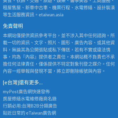
美食、衣飾、交通、旅遊、娛樂、醫學美容、工商服務、
價
修
修
油
油
油
租屋售屋、新車中古車、機票行程、水電修繕、設計裝潢
格,
油
油
漆
漆
漆,
等生活服務資訊。etaiwan.asia
室
漆
漆,
裝
價
室
內
室
潢
免責聲明
格,
內
裝
內
設
天
噴
本網站僅提供資訊參考平台，並不涉入其中任何諮詢。所
潢
油
計,
花
漆,
載一切的資訊、文字、照片、圖形、廣告內容、或其他資
噴
漆
室
板
裝
料，無論其為公開張貼或私下傳送，若有不實或違法情
漆,
設
內
噴
潢
事，均為『內容』提供者之責任，本網站概不負責也不承
矽
計,
裝
漆,
油
擔任何法律責任，僅係提供不特定對象刊登之媒介。任何
酸
裝
修
天
漆
內容一經舉報與發現不當，將立即刪除帳號與內容。
鈣
潢
噴
花
價
板
油
漆,
[e台灣]還有更多…
板
格,
噴
漆
油
批
油
myPost廣告網
快速發佈
漆,
工
漆
土
漆
房屋修繕
水電維修廠商名錄
裝
程,
工
油
工
行銷必用:台灣B2B
分類廣告
潢
油
班
漆,
班
貼近日常的
eTaiwan廣告網
噴
漆
推