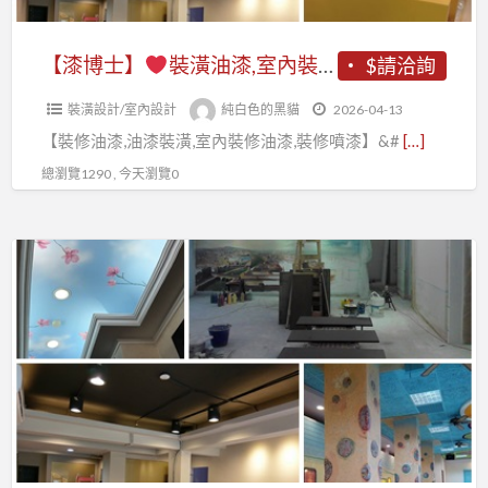
漆,
計,
工
油
室
室
油
油
裝
裝
漆
內
內
漆
【漆博士】
裝潢油漆,室內裝潢油漆,木工裝潢油漆,裝潢噴漆,裝修油漆,裝修噴漆,室內裝修油漆,矽酸鈣板油漆,全室批土油漆,裝修油漆報價,裝修油漆價格,裝修油漆價錢,裝潢全室油漆,油漆裝潢設計,室內裝修噴漆,油漆工班推薦,木作油漆,木作噴漆,油漆裝潢場,天花板油漆
$請洽詢
漆
潢
潢
報
裝
裝
估
裝
油
油
價,
裝潢設計/室內設計
純白色的黑貓
2026-04-13
潢
潢
價
潢,
漆
漆,
木
【裝修油漆,油漆裝潢,室內裝修油漆,裝修噴漆】&#
[…]
油
噴
矽
工
全
工
漆,
漆,
總瀏覽1290 , 今天瀏覽0
酸
程,
室
裝
木
矽
鈣
油
批
潢
工
酸
板
漆
【油
土
噴
裝
鈣
油
裝
漆
油
漆,
潢
板
漆,
潢
噴
漆,
矽
油
噴
全
設
漆
矽
酸
漆,
漆,
室
計,
專
酸
鈣
裝
裝
批
木
區】
鈣
板
潢
潢
土
作
板
噴
噴
噴
油
噴
室
油
漆,
漆,
漆
漆,
漆,
內
漆,
牆