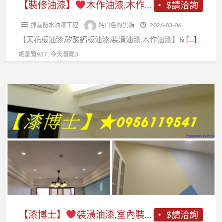
木
潢
裝
【裝修油漆】
木作油漆,木作噴漆,天花板油漆,矽酸鈣板油漆,木工油漆,木工噴漆,裝潢油漆,裝潢噴漆,天花板油漆價格,天花板噴漆,天花板批土油漆,天花板彩繪,室內噴漆,木工裝潢油漆,噴漆估價,天花板黑漆,天花板矽酸鈣板,全室油漆天花板,矽酸鈣板油漆價格,天花板噴漆價格
$請洽詢
噴
費
板
漆
作
全
潢
漆,
用,
油
價
抓漏防水油漆工程
純白色的黑貓
2026-03-06
噴
室
油
木
裝
漆,
錢,
【天花板油漆,矽酸鈣板油漆,裝潢油漆,木作油漆】&
[…]
漆,
油
漆
作
潢
全
天
天
漆,
價
總瀏覽937 , 今天瀏覽0
烤
油
室
花
花
裝
格
漆,
漆
批
板
板
潢
裝
價
【漆
土
黑
油
噴
潢
格,
博
油
漆,
漆,
漆,
烤
裝
士】
漆,
室
矽
裝
漆,
潢
裝
內
酸
潢
天
油
裝
修
裝
鈣
油
花
漆
潢
油
修
板
漆
板
報
油
漆
油
油
工
噴
價,
漆,
報
漆,
漆,
程,
漆,
天
室
價,
噴
木
油
噴
花
內
裝
漆
【漆博士】
裝潢油漆,室內裝潢油漆,裝潢全室油漆,裝潢噴漆,室內裝修油漆,室內油漆設計,裝潢油漆工程,油漆裝潢設計,矽酸鈣板油漆,全室批土油漆,天花板油漆,木作油漆,木作噴漆,木工油漆,木工裝潢油漆,木作烤漆,木工裝潢噴漆,室內噴漆,裝修油漆,油漆裝潢場
$請洽詢
工
漆
漆
板