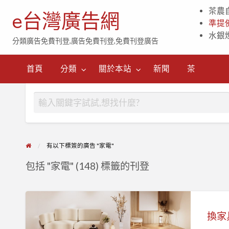
茶農
e台灣廣告網
準提
水銀
分類廣告免費刊登,廣告免費刊登,免費刊登廣告
茶
首頁
分類
關於本站
新聞
茶
有以下標簽的廣告 "家電"
包括 "家電" (148) 標籤的刊登
換
家
具、