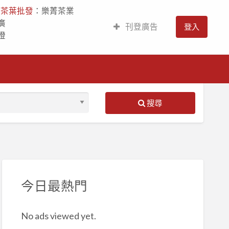
人
茶葉批發
：樂菁茶業
廣
刊登廣告
登入
燈
搜尋
S
ed
今日最熱門
No ads viewed yet.