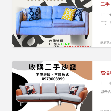
請
手
打
「沙
0979003999
發」
二
不
二手
知
道
怎
總瀏覽36
麼
處
理
高
嗎?
價
高價
交
收
給
購
二
沙
首
您是
發
選
收
有
購
效