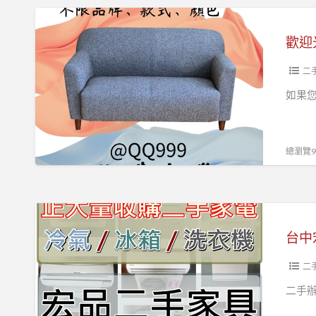
生
歡
活，
迎
從
光
好
臨
二
家
我
如果
具
們
開
的
始】
二
總瀏覽91
手
傢
俱
台
和
中
家
宏
電
品
二
收
二
二手辦
購
手