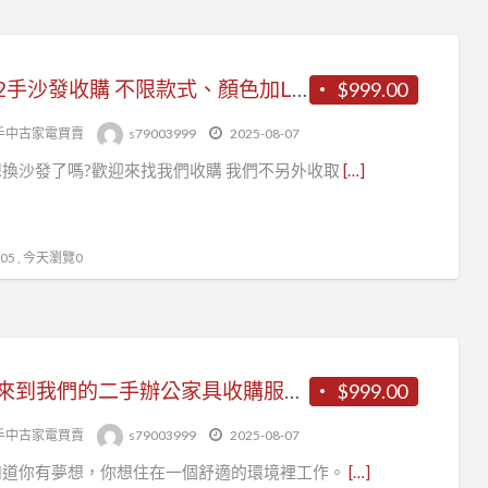
各式2手沙發收購 不限款式、顏色加LINE:@QQ999
$999.00
手中古家電買賣
s79003999
2025-08-07
換沙發了嗎?歡迎來找我們收購 我們不另外收取
[…]
5 , 今天瀏覽0
歡迎來到我們的二手辦公家具收購服務！
$999.00
手中古家電買賣
s79003999
2025-08-07
知道你有夢想，你想住在一個舒適的環境裡工作。
[…]