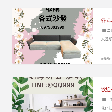
具
品
現
二
各
場
手
式
爆
家
2
高
具
手
二
CP
館
沙
家裡想
值
一
發
優
次
收
惠
搞
購
總瀏覽10
活
定
不
動
限
開
款
歡
跑！
式、
迎
顏
來
色
到
二
加
我
我們