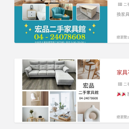
找
二
家
換家
電、
辦
公
總瀏覽10
室
升
級
家
趁
具
現
不
在！
用
二
宏
花
品
大
二
錢！
手
來
總瀏覽25
家
宏