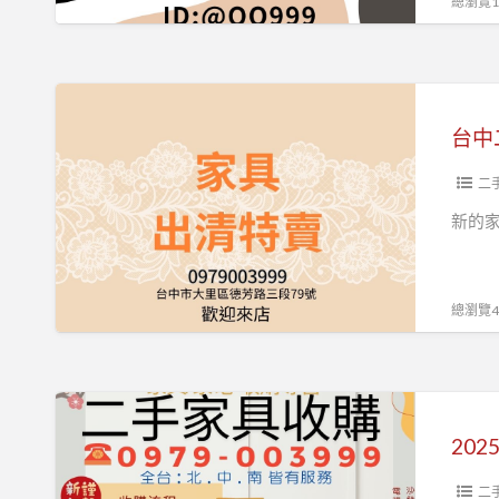
總瀏覽11
專
率
家
ID:@QQ999
來
台
處
中
台中
理
二
0979003999
手
二
傢
新的
俱
大
特
總瀏覽40
賣
0979003999
2025
年
全
台
二