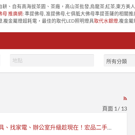
自耕、自有高海拔茶園、茶廠，高山茶批發,烏龍茶,紅茶,東方美
佛母 推廣網
: 準提佛母, 准提佛母,七俱胝大佛母準提菩薩的相關推
燈,複金屬燈超耗電，最佳的取代LED照明燈具
取代水銀燈
,複金屬
RS
Fe
頁面 1 / 13
for
ad
換家具、找家電、辦公室升級趁現在！宏品二手家具現場爆高CP值優惠活動開跑！
tag