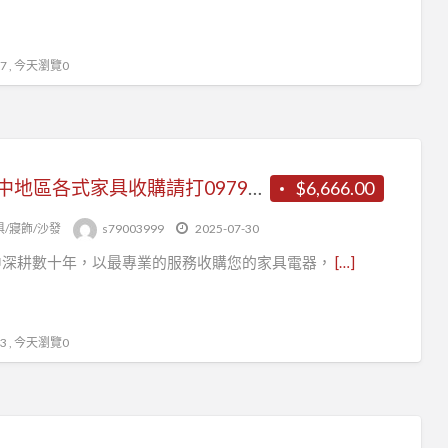
 , 今天瀏覽0
大台中地區各式家具收購請打0979003999
$6,666.00
俱/寢飾/沙發
s79003999
2025-07-30
中深耕數十年，以最專業的服務收購您的家具電器，
[…]
 , 今天瀏覽0