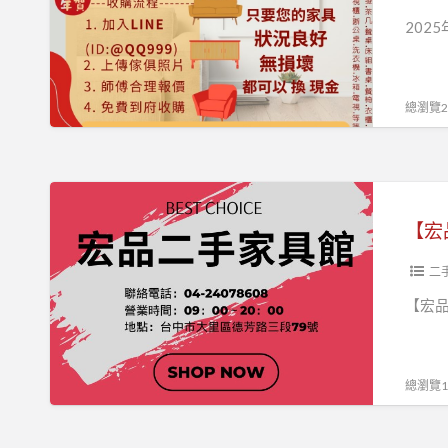
最
202
大
最
信
總瀏覽23
賴
的
家
【宏
具
品
【宏
收
二
購
手
二
專
家
【宏
營
具
廠
館
商
｜
總瀏覽14
0979003999
質
感