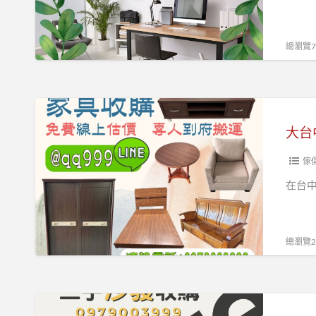
LINE:@QQ999
們
的
二
總瀏覽77
手
辦
公
大
家
台
具
中
收
地
傢
購
區
在台
服
各
務！
式
家
總瀏覽23
具
收
購
二