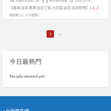
抓漏防水油漆工程
純白色的黑貓
2026-05-06
油
鶯
防
漆,
漆,
磚
油
【萬華油漆,萬華油漆工程,大同區油漆,油漆師傅】&
[…]
漆,
歌
水
樹
重
工
漆
萬
油
油
總瀏覽111 , 今天瀏覽0
林
新
程,
推
華
漆,
漆
油
粉
地
薦,
油
汐
漆,
刷,
磚,
油
1
→
漆
止
土
重
壁
漆
工
油
城
新
磚,
工
程,
漆,
油
粉
拋
程
萬
林
漆,
刷
光
新
今日最熱門
華
口
中
價
石
竹,
油
油
和
格,
英
新
漆
漆,
No ads viewed yet.
油
粉
磚,
竹
行,
深
漆,
刷
屋
油
萬
坑
永
油
頂
漆
華
油
和
漆
防
報
油
漆,
油
行
水,
價,
漆
新