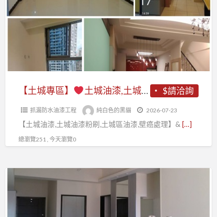
工
區】
油
程
漆,
價
土
五
格,
城
股
新
油
油
北
漆,
漆,
土
土
【土城專區】
土城油漆,土城區油漆,土城油漆粉刷,土城油漆工程,室內油漆土城,室內粉刷土城,土城油漆師傅,土城油漆行,土城油漆粉刷推薦,土城油漆推薦,油漆工程土城,住家油漆土城區,土城油漆行推薦,土城油漆粉刷費用,房屋油漆土城,壁癌處理土城,板橋油漆,樹林油漆
$請洽詢
樹
水
城
林
工
抓漏防水油漆工程
純白色的黑貓
2026-07-23
區
油
程,
【土城油漆,土城油漆粉刷,土城區油漆,壁癌處理】&
[…]
油
漆,
新
漆,
總瀏覽251 , 今天瀏覽0
土
北
土
城
市
城
油
【漆
土
油
漆,
博
水
漆
三
士】
工
粉
重
程,