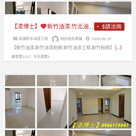
程,
住
房
薦,
漆,
油
水,
新
家
間,
室
竹
漆,
屋
北
油
套
內
北
蘆
頂
【漆博士】
新竹油漆,竹北油漆,新竹油漆推薦,新竹粉刷,室內油漆新竹,新竹油漆行,新竹油漆工程價目表,新竹油漆價格,新竹油漆粉刷推薦,新竹市油漆,新竹油漆工程行,新竹油漆師傅,新竹油漆工程推薦,竹北油漆工程,竹北油漆推薦,油漆工程新竹,新竹油漆報價,壁癌處理新竹
$請洽詢
油
漆
房
油
油
洲
防
漆
土
油
漆
抓漏防水油漆工程
純白色的黑貓
2026-06-19
漆,
油
水,
推
城
漆
新
【新竹油漆,新竹油漆粉刷,新竹油漆工程,新竹粉刷】
[…]
新
漆,
頂
薦,
區,
價
北
竹
土
樓
總瀏覽1157 , 今天瀏覽0
板
土
格,
市,
油
城
防
橋
城
房
油
漆
油
水
區
油
【漆
間
漆
推
漆,
油
漆
博
油
報
薦,
樹
漆,
行
士】
漆
價,
新
林
三
推
跳
油
竹
油
峽
薦,
室
色,
漆
粉
漆,
區
土
內
臥
估
刷,
三
油
城
粉
室
價,
室
峽
漆,
油
刷,
油
壁