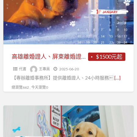
婚
證
人、
屏
東
離
婚
高雄離婚證人、屏東離婚證人~~【專辦離婚事務所】提供離婚證人、24小時服務–隨傳隨到
$1500元起
證
代書
王專員
2025-06-20
人
【專辦離婚事務所】提供離婚證人、24小時服務
[…]
~~【專
辦
總瀏覽662 , 今天瀏覽0
離
婚
台
事
南
務
離
所】
婚
提