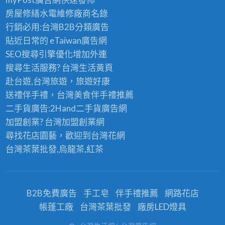
房屋修繕
水電維修廠商名錄
行銷必用:台灣B2B
分類廣告
貼近日常的
eTaiwan廣告網
SEO搜尋引擎優化
增加外連
搜尋生活服務? 台灣
生活黃頁
赴台遊,台灣旅遊
，旅遊好康
送禮伴手禮，台灣美食
伴手禮
推薦
二手貨廣告:2Hand
二手貨
廣告網
加盟創業? 台灣
加盟創業
網
尋找花店園藝，歡迎到
台灣花網
台灣茶葉批發
,烏龍茶,紅茶
B2B免費廣告
手工皂
伴手禮推薦
網路花店
帳蓬工廠
台灣茶葉批發
廠房LED燈具