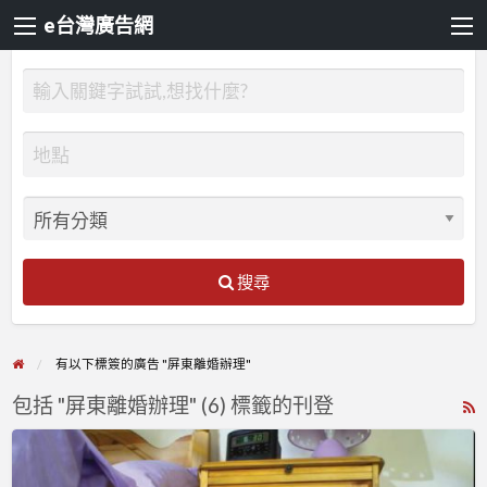
e台灣廣告網
搜尋
有以下標簽的廣告 "屏東離婚辦理"
包括 "屏東離婚辦理" (6) 標籤的刊登
R
F
屏
f
東