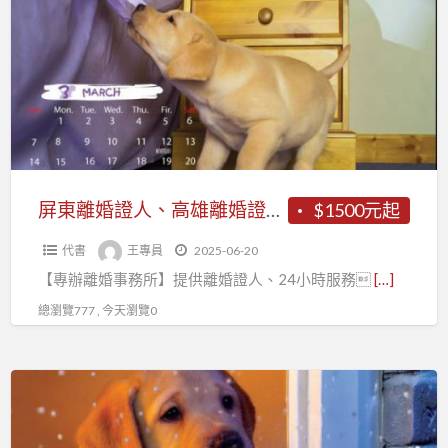
a
離
t
婚
證
人、
高
雄
離
婚
屏東離婚證人、高雄離婚證人~~【專辦離婚事務所】
$1500元起
證
代書
王專員
2025-06-20
人
【專辦離婚事務所】提供離婚證人、24小時服務
[…]
~~【專
辦
總瀏覽777 , 今天瀏覽0
離
婚
高
事
雄
務
離
所】