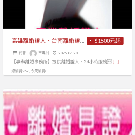
離
人、
婚
台
事
南
務
離
所】
婚
高雄離婚證人、台南離婚證人、屏東離婚證人~~【專辦離婚事務所】
$1500元起
證
代書
王專員
2025-06-20
人、
【專辦離婚事務所】提供離婚證人、24小時服務
[…]
屏
東
總瀏覽967 , 今天瀏覽0
離
婚
高
證
雄
人
離
~~【專
婚
辦
證
離
人、