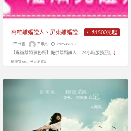
婚
屏
事
東
務
離
所】
婚
高雄離婚證人、屏東離婚證人~~【專辦離婚事務所】
$1500元起
證
代書
王專員
2025-06-20
人
【專辦離婚事務所】提供離婚證人、24小時服務
[…]
~~【專
辦
總瀏覽661 , 今天瀏覽0
離
婚
屏
事
東
務
離
所】
婚
證
人、
高