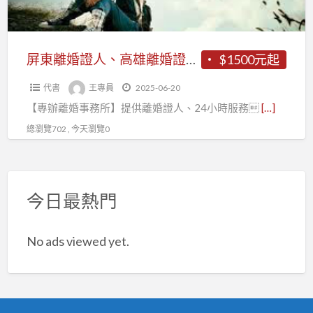
雄
離
婚
屏東離婚證人、高雄離婚證人~~【專辦離婚事務所】
$1500元起
證
代書
王專員
2025-06-20
人
【專辦離婚事務所】提供離婚證人、24小時服務
[…]
~~【專
辦
總瀏覽702 , 今天瀏覽0
離
婚
事
今日最熱門
務
所】
No ads viewed yet.