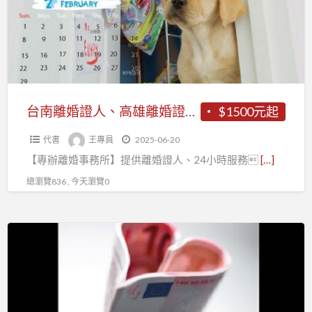
證
供
人、
離
高
婚
雄
證
離
人、
婚
台南離婚證人、高雄離婚證人、屏東離婚證人~~【專辦離婚事務所】
$1500元起
24
證
小
代書
王專員
2025-06-20
人、
時
【專辦離婚事務所】提供離婚證人、24小時服務
[…]
屏
服
東
總瀏覽836 , 今天瀏覽0
務
離
–
婚
隨
高
證
傳
雄
人
隨
離
~~【專
到
婚
辦
證