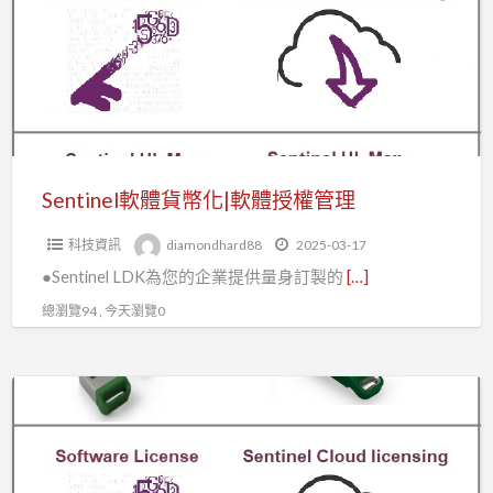
它
貨
很
幣
重
化|
要?
軟
體
授
權
Sentinel軟體貨幣化|軟體授權管理
管
科技資訊
diamondhard88
2025-03-17
理
●Sentinel LDK為您的企業提供量身訂製的
[…]
總瀏覽94 , 今天瀏覽0
Sentinel
軟
體
授