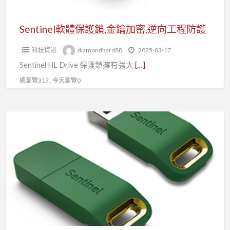
加
密,
Sentinel軟體保護鎖,金鑰加密,逆向工程防護
逆
科技資訊
diamondhard88
2025-03-17
向
Sentinel HL Drive 保護鎖擁有強大
[…]
工
程
總瀏覽317 , 今天瀏覽0
防
護
Sentinel
LDK,
軟
體
授
權
碼,
軟
體