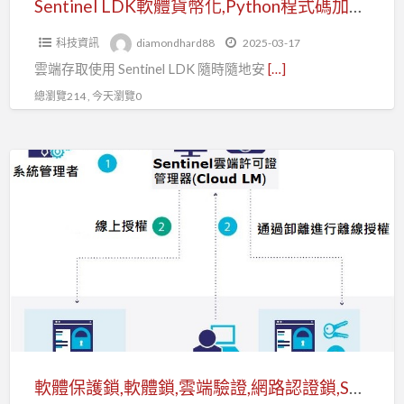
Sentinel LDK軟體貨幣化,Python程式碼加密,Docker容器化
加
科技資訊
diamondhard88
2025-03-17
密,Docker
雲端存取使用 Sentinel LDK 隨時隨地安
[…]
容
器
總瀏覽214 , 今天瀏覽0
化
軟
體
保
護
鎖,
軟
體
鎖,
雲
端
軟體保護鎖,軟體鎖,雲端驗證,網路認證鎖,Sentinel LDK 優勢和好處