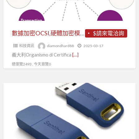
體
年
加
全
密
球
模
數據加密OCSI,硬體加密模組認證,SafeNet Luna PCIe
$請來電洽詢
軟
組
體
科技資訊
diamondhard88
2025-03-17
認
許
義大利Organismo di Certifica
[…]
證,SafeNet
可
Luna
總瀏覽2493 , 今天瀏覽0
和
PCIe
授
權
Sentinel
的
軟
市
體
場
保
領
護
導
鎖,
者
白