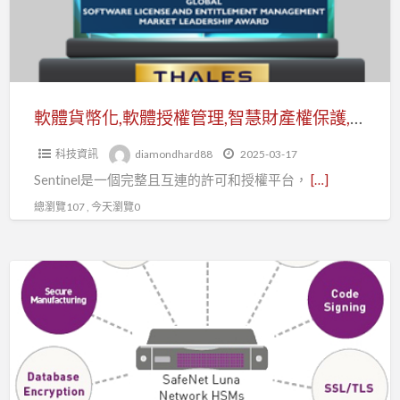
軟
導
體
獎
授
權
管
軟體貨幣化,軟體授權管理,智慧財產權保護,Sentinel保護方案|2022年全球軟體許可和授權的市場領導者
理,
科技資訊
diamondhard88
2025-03-17
智
Sentinel是一個完整且互連的許可和授權平台，
[…]
慧
財
總瀏覽107 , 今天瀏覽0
產
權
數
保
據
護,Sentinel
加
保
密
護
OCSI,
方
硬
案|2022