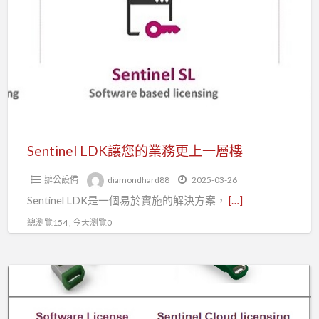
讓
權
您
的
業
務
更
上
一
Sentinel LDK讓您的業務更上一層樓
層
辦公設備
diamondhard88
2025-03-26
樓
Sentinel LDK是一個易於實施的解決方案，
[…]
總瀏覽154 , 今天瀏覽0
Sentinel
軟
體