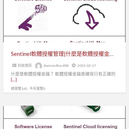
授
權
管
理|
什
麼
是
Sentinel軟體授權管理|什麼是軟體授權金鑰,為什麼它很重要?
軟
科技資訊
diamondhard88
2025-03-17
體
什麼是軟體授權金鑰？ 軟體授權金鑰是確保只有正確的
授
[…]
權
總瀏覽165 , 今天瀏覽0
金
鑰,
為
Sentinel
什
軟
麼
體