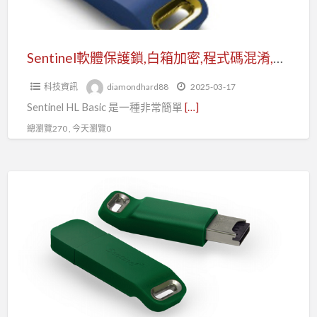
箱
加
密,
Sentinel軟體保護鎖,白箱加密,程式碼混淆,軟體授權碼
程
科技資訊
diamondhard88
2025-03-17
式
Sentinel HL Basic 是一種非常簡單
[…]
碼
混
總瀏覽270 , 今天瀏覽0
淆,
軟
Sentinel
體
軟
授
體
權
保
碼
護
鎖,
金
鑰