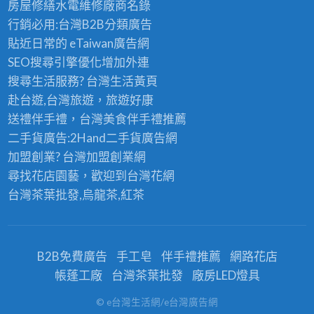
房屋修繕
水電維修廠商名錄
行銷必用:台灣B2B
分類廣告
貼近日常的
eTaiwan廣告網
SEO搜尋引擎優化
增加外連
搜尋生活服務? 台灣
生活黃頁
赴台遊,台灣旅遊
，旅遊好康
送禮伴手禮，台灣美食
伴手禮
推薦
二手貨廣告:2Hand
二手貨
廣告網
加盟創業? 台灣
加盟創業
網
尋找花店園藝，歡迎到
台灣花網
台灣茶葉批發
,烏龍茶,紅茶
B2B免費廣告
手工皂
伴手禮推薦
網路花店
帳蓬工廠
台灣茶葉批發
廠房LED燈具
© e台灣生活網/e台灣廣告網