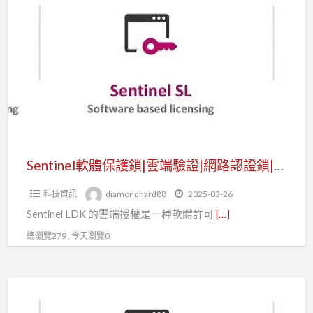
a
軟
t
體
保
護
鎖|
雲
端
驗
證|
Sentinel軟體保護鎖|雲端驗證|網路認證鎖|雲端授權
網
科技資訊
diamondhard88
2025-03-26
路
Sentinel LDK 的雲端授權是一種軟體許可
[…]
認
證
總瀏覽279 , 今天瀏覽0
鎖|
雲
Sentinel
端
LDK
授