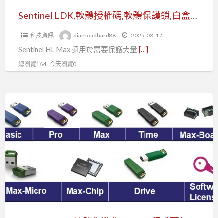
保
Sentinel LDK,軟體授權碼,軟體保護鎖,白盒加密,加密演算法
護
科技資訊
diamondhard88
2025-03-17
鎖,
Sentinel HL Max 適用於需要保護大量
[…]
白
盒
總瀏覽164 , 今天瀏覽0
加
密,
Sentinel
加
LDK
密
軟
演
體
算
貨
法
幣
化,Python
程
式
碼