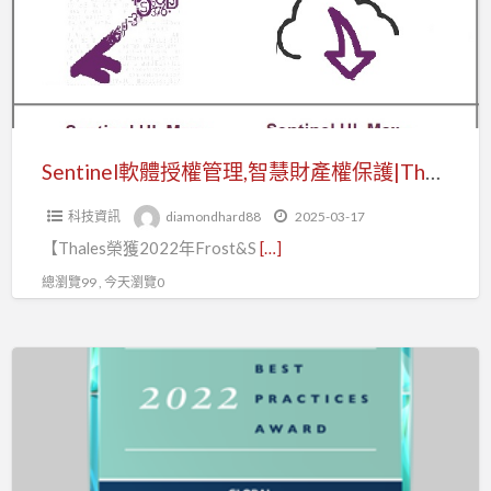
權
管
理,
智
慧
財
Sentinel軟體授權管理,智慧財產權保護|Thales全球軟體授權領導獎
產
科技資訊
diamondhard88
2025-03-17
權
【Thales榮獲2022年Frost&S
[…]
保
護|Thales
總瀏覽99 , 今天瀏覽0
全
球
軟
軟
體
體
貨
授
幣
權
化,
領