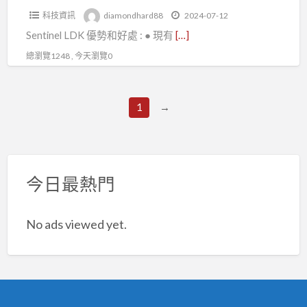
驗
科技資訊
diamondhard88
2024-07-12
證,
Sentinel LDK 優勢和好處 : ● 現有
[…]
網
路
總瀏覽1248 , 今天瀏覽0
認
證
1
→
鎖,Sentinel
LDK
優
勢
今日最熱門
和
好
處
No ads viewed yet.