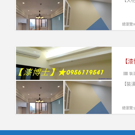
價
室
【天花
內
修
內
裝
油
批
木
格,
批
油
油
裝
潢
漆,
土
作
裝
土
漆
漆,
潢
噴
天
油
油
潢
油
總瀏覽93
設
裝
噴
漆,
花
漆,
漆,
噴
漆,
計,
修
漆,
木
板
矽
木
漆
天
裝
噴
矽
作
噴
酸
作
報
花
【漆
潢
漆,
酸
噴
漆,
鈣
噴
價,
板
博
油
室
【漆
鈣
漆,
裝
板
漆,
裝
油
士】
漆
內
板
木
潢
油
天
潢
漆,
裝
工
裝
噴
工
噴
漆,
花
油
裝
裝
程,
修
【裝潢
漆,
噴
漆
油
板
漆
修
潢
油
油
裝
漆,
價
漆
油
報
油
油
漆
漆,
潢
木
格,
室
漆,
價,
漆,
漆,
裝
矽
總瀏覽17
噴
作
裝
內
矽
木
室
室
潢
酸
漆
烤
潢
裝
酸
工
內
內
設
鈣
價
漆,
油
潢,
鈣
裝
裝
裝
計,
板
格,