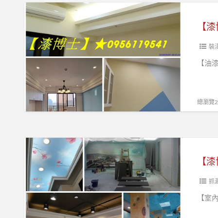
全
漆
【漆
室
工
博
【漆
批
程,
士】
土
木
裝
油
作
裝
【油漆
漆,
噴
潢
天
漆,
油
花
木
漆,
總瀏覽23
板
工
木
油
噴
作
漆,
漆,
油
【漆
室
木
漆,
博
內
【漆
作
油
士】
裝
烤
漆
抓
潢
漆,
裝
室
油
【室內
木
潢,
內
漆,
工