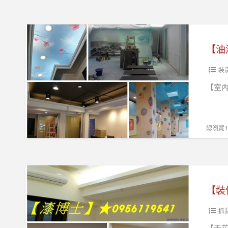
估
潢
漆,
花
工
內
內
價,
油
木
板
裝
裝
裝
噴
【油
漆
工
噴
潢
修
潢
漆
漆
價
噴
【油
漆,
油
油
油
費
噴
格,
漆,
全
漆,
漆,
漆,
用,
漆
裝
裝
木
室
油
裝
木
噴
專
潢
工
【室內
噴
漆
潢
工
漆
區】
油
油
漆,
裝
全
裝
價
漆
漆,
裝
潢,
室
潢
格,
室
報
木
總瀏覽15
潢
矽
油
油
油
內
價,
工
噴
酸
漆,
漆,
漆
噴
室
裝
漆,
鈣
裝
裝
噴
漆,
內
潢
【裝
裝
板
潢
潢
漆
全
噴
油
修
潢
油
【裝
噴
噴
價
室
漆,
漆,
油
噴
漆,
漆,
漆,
格,
噴
裝
全
漆】
抓
漆
全
室
裝
室
漆,
修
室