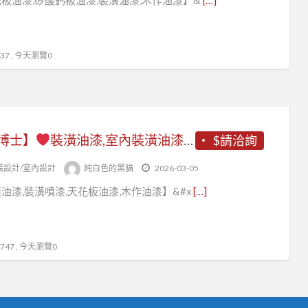
板油漆,矽酸鈣板油漆,裝潢油漆,木作油漆】&
[…]
7 , 今天瀏覽0
博士】
裝潢油漆,室內裝潢油漆,裝潢全室油漆,裝潢噴漆,室內裝修油漆,室內油漆設計,裝潢油漆工程,油漆裝潢設計,矽酸鈣板油漆,全室批土油漆,天花板油漆,木作油漆,木作噴漆,木工油漆,木工裝潢油漆,木作烤漆,木工裝潢噴漆,室內噴漆,裝修油漆,油漆裝潢場
$請洽詢
潢設計/室內設計
純白色的黑貓
2026-03-05
油漆,裝潢噴漆,天花板油漆,木作油漆】&#x
[…]
47 , 今天瀏覽0