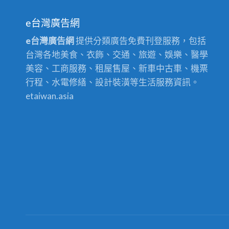
裝
漆
裝
板
潢
修
潢
木
油
裝
潢
估
潢
油
噴
油
油
e台灣廣告網
作
漆,
潢
烤
價
全
漆,
漆,
漆,
漆,
噴
全
噴
e台灣廣告網
提供分類廣告免費刊登服務，包括
漆,
室
木
矽
裝
裝
漆,
室
漆
台灣各地美食、衣飾、交通、旅遊、娛樂、醫學
天
油
工
酸
潢
潢
木
批
報
美容、工商服務、租屋售屋、新車中古車、機票
花
漆,
油
鈣
全
全
工
土
價,
行程、水電修繕、設計裝潢等生活服務資訊。
板
裝
漆,
板
室
室
油
油
木
etaiwan.asia
噴
潢
木
噴
油
油
漆,
漆,
工
漆,
油
工
漆,
漆,
漆,
木
裝
裝
噴
漆
噴
牆
裝
裝
作
修
潢
漆
費
漆,
面
潢
潢
烤
油
噴
估
用,
裝
噴
噴
噴
漆,
漆
漆,
價,
裝
潢
漆
漆,
漆,
跳
報
室
噴
潢
油
價
裝
室
色
價,
內
漆
油
漆,
格
潢
內
油
裝
噴
費
漆
裝
油
裝
漆,
修
漆
用,
價
潢
漆
修