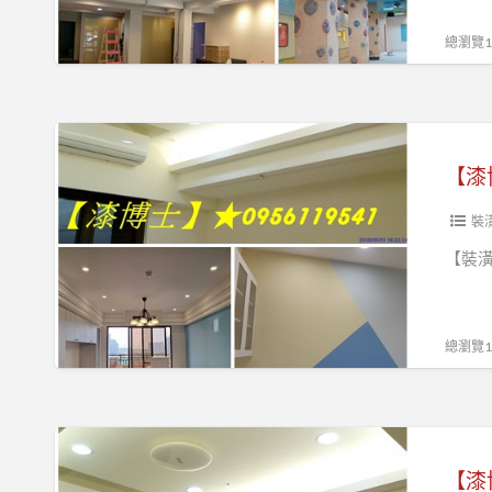
室
噴
油
烤
內
漆,
漆
總瀏覽14
漆,
裝
全
裝
裝
潢
室
潢,
潢
油
噴
木
【漆
烤
漆,
漆,
作
博
漆,
【漆
木
裝
噴
士】
室
工
潢
漆,
裝
內
裝
噴
木
裝
裝
【裝潢
潢
漆,
作
潢
潢
油
木
烤
油
噴
漆,
作
漆,
漆,
漆,
總瀏覽17
矽
噴
木
室
室
酸
漆,
工
內
內
鈣
木
噴
裝
噴
【漆
板
工
漆,
潢
漆
博
油
【漆
噴
木