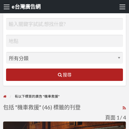
e台灣廣告網
搜尋
有以下標簽的廣告 "機車救援"
包括 "機車救援" (46) 標籤的刊登
R
F
頁面 1 / 4
f
24H