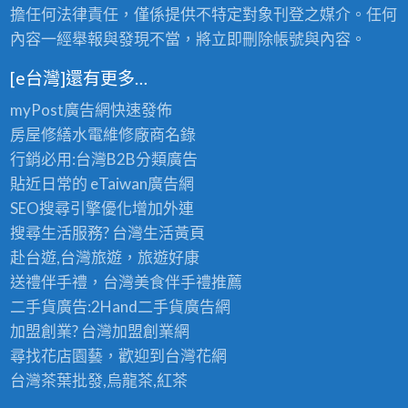
擔任何法律責任，僅係提供不特定對象刊登之媒介。任何
內容一經舉報與發現不當，將立即刪除帳號與內容。
[e台灣]還有更多…
myPost廣告網
快速發佈
房屋修繕
水電維修廠商名錄
行銷必用:台灣B2B
分類廣告
貼近日常的
eTaiwan廣告網
SEO搜尋引擎優化
增加外連
搜尋生活服務? 台灣
生活黃頁
赴台遊,台灣旅遊
，旅遊好康
送禮伴手禮，台灣美食
伴手禮
推薦
二手貨廣告:2Hand
二手貨
廣告網
加盟創業? 台灣
加盟創業
網
尋找花店園藝，歡迎到
台灣花網
台灣茶葉批發
,烏龍茶,紅茶