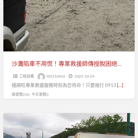
陷
刁
車
車
不
救
用
援
慌！
完
專
整
業
解
救
沙灘陷車不用慌！專業救援師傳授脫困絕技，愛車無傷
析
援
工程設備
f05310410
2025-10-29
師
穩順旺專業救援服務時刻為您待命！只要撥打 0913
[…]
傳
授
總瀏覽230 , 今天瀏覽0
脫
困
《過
絕
年
技，
道
愛