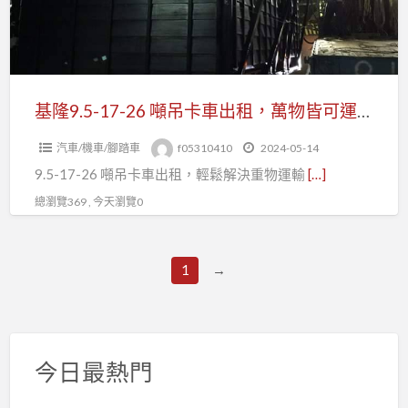
噸
安
吊
心！
卡
》
車
出
基隆9.5-17-26 噸吊卡車出租，萬物皆可運！輕鬆解決運輸難題！
租，
汽車/機車/腳踏車
f05310410
2024-05-14
萬
9.5-17-26 噸吊卡車出租，輕鬆解決重物運輸
[…]
物
皆
總瀏覽369 , 今天瀏覽0
可
運！
1
→
輕
鬆
解
決
今日最熱門
運
輸