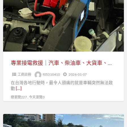
區
接
拖
電
吊
救
全
援
方
｜
位
汽
應
車、
對
柴
專業接電救援｜汽車、柴油車、大貨車、機車、重機全天候服務
油
工商註冊
f05310410
2026-01-07
車、
在台灣各地行駛時，最令人頭痛的就是車輛突然無法啟
大
動
[…]
貨
總瀏覽227 , 今天瀏覽0
車、
機
車、
沙
重
灘