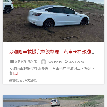
機
陷
全
車
天
救
候
援
服
完
務
整
總
整
沙灘陷車救援完整總整理｜汽車卡在沙灘刁車・拖吊・費用・保險一次看懂
理
其它網站登錄宣傳
f05310410
2026-01-03
｜
沙灘陷車救援完整總整理｜汽車卡在沙灘刁車・拖吊・
汽
費
[…]
車
總瀏覽233 , 今天瀏覽0
卡
在
沙
電
灘
動