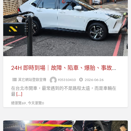
即
故
時
障
到
排
場
除、
｜
事
故
故
障、
移
陷
車
車、
24H 即時到場｜故障、陷車、爆胎、事故拖吊 台北市全區汽車道路救援
快
爆
速
其它網站登錄宣傳
f05310410
2026-06-26
胎、
服
在台北市開車，最常遇到的不是路程太遠，而是車輛在
事
務
最
[…]
故
總瀏覽69 , 今天瀏覽0
拖
吊
台
機
北