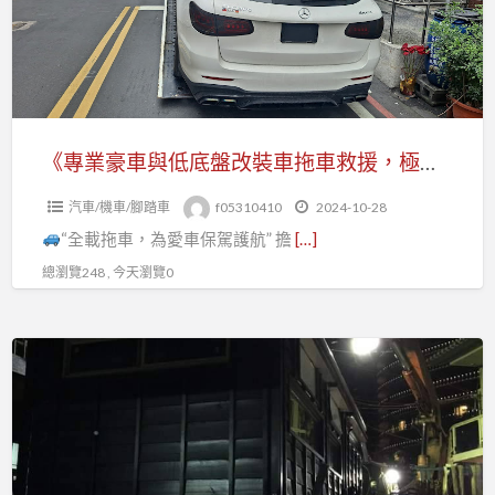
與
低
底
盤
改
裝
《專業豪車與低底盤改裝車拖車救援，極速托運讓您安心！ 》
車
汽車/機車/腳踏車
f05310410
2024-10-28
拖
“全載拖車，為愛車保駕護航” 擔
[…]
車
救
總瀏覽248 , 今天瀏覽0
援，
極
基
速
隆
托
9.5-
運
17-
讓
26
您