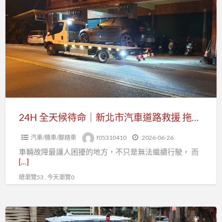
a
全
t
天
候
待
命
｜
新
北
市
24H 全天候待命｜新北市汽車道路救援 拖車、故障排除、事故移車快速服務
汽
汽車/機車/腳踏車
f05310410
2026-06-26
車
車輛故障最讓人困擾的地方，不只是無法繼續行駛， 而
道
[…]
路
總瀏覽53 , 今天瀏覽0
救
援
拖
24H
車、