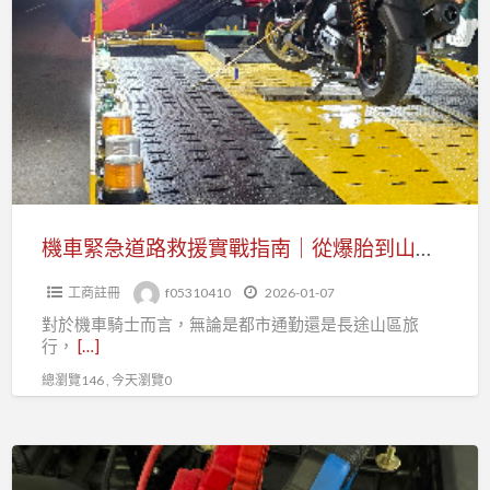
車
市
緊
全
急
區
道
汽
路
車
救
道
援
路
實
救
戰
機車緊急道路救援實戰指南｜從爆胎到山區拖吊全方位應對
援
指
工商註冊
f05310410
2026-01-07
南
對於機車騎士而言，無論是都市通勤還是長途山區旅
｜
行，
[…]
從
總瀏覽146 , 今天瀏覽0
爆
胎
到
專
山
業