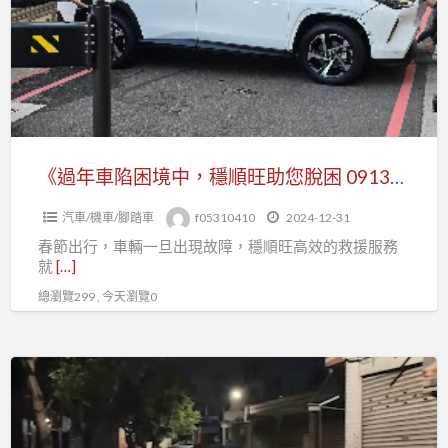
陷
困
境
中，
穩
順
旺
《過年車陷困境中，穩順旺助您脫困 0913177311，LINE 同號》
助
汽車/機車/腳踏車
f05310410
2024-12-31
您
春節出行，車輛一旦出現故障，穩順旺高效的救援服務
脫
就
[…]
困
總瀏覽299 , 今天瀏覽0
0913177311，
LINE
同
《汽
號》
車
機