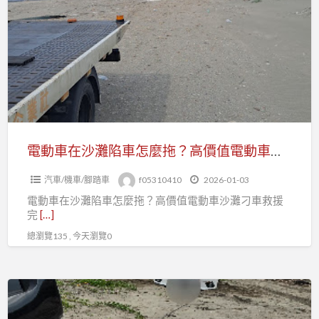
刁
車
車・
在
拖
沙
吊・
灘
費
陷
用・
車
保
怎
險
麼
電動車在沙灘陷車怎麼拖？高價值電動車沙灘刁車救援完整解析
一
拖？
次
汽車/機車/腳踏車
f05310410
2026-01-03
高
看
電動車在沙灘陷車怎麼拖？高價值電動車沙灘刁車救援
價
懂
完
[…]
值
總瀏覽135 , 今天瀏覽0
電
動
車
沙
沙
灘
灘