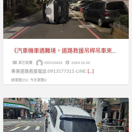
車
遇
難
境，
道
路
救
《汽車機車遇難境，道路救援吊桿吊車來助力》
援
其它設備
f05310410
2024-12-02
吊
專業道路救援電話:0913177311-LINE:
[…]
桿
吊
總瀏覽253 , 今天瀏覽0
車
來
《專
助
業
力》
豪
車