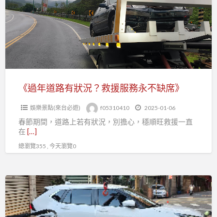
路
車
有
無
狀
傷
況？
救
援
服
《過年道路有狀況？救援服務永不缺席》
務
娛樂景點(來台必遊)
f05310410
2025-01-06
永
春節期間，道路上若有狀況，別擔心，穩順旺救援一直
不
在
[…]
缺
總瀏覽355 , 今天瀏覽0
席》
《過
年
車