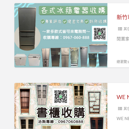
新
竹
專
業
其
收
閒置
購
二
手
總瀏覽13
家
電
～
WE
免
NEED
估
YOU！
價
永
其
費
茂
WE 
免
需