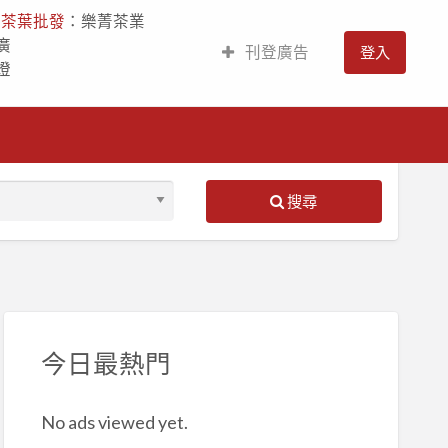
人
茶葉批發
：樂菁茶業
廣
刊登廣告
登入
燈
搜尋
S
ed
今日最熱門
No ads viewed yet.