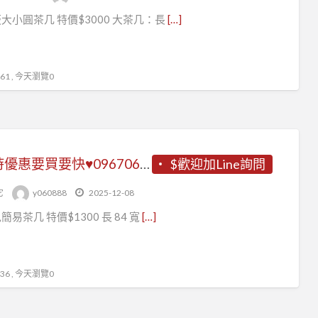
岩板大小圓茶几 特價$3000 大茶几：長
[…]
1 , 今天瀏覽0
♥限時優惠要買要快♥0967060888♥
$歡迎加Line詢問
它
y060888
2025-12-08
色簡易茶几 特價$1300 長 84 寬
[…]
6 , 今天瀏覽0