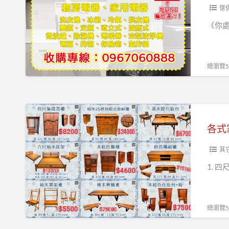
我
傢
收
《你處
購、
二
手
總瀏覽59
家
具
找
各
永
式
茂》
家
具
其
限
1. 四
時
優
惠
總瀏覽59
中！