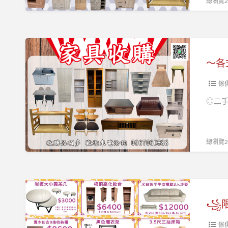
總瀏覽23
家
具
找
～
永
各
茂》
式
中
傢
古
◎二
家
具
收
總瀏覽20
購
～
０
꧁
９
限
꧁
６
時
７
優
傢