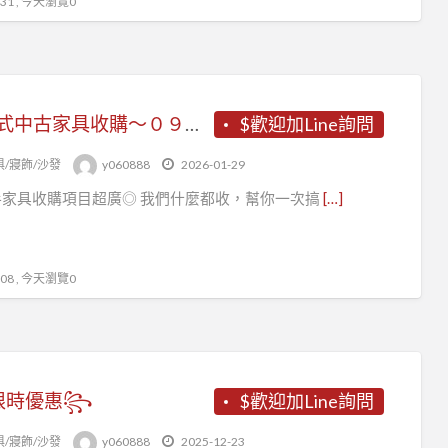
1 , 今天瀏覽0
～各式中古家具收購～０９６７０６０８８８
$歡迎加Line詢問
俱/寢飾/沙發
y060888
2026-01-29
手家具收購項目超廣◎ 我們什麼都收，幫你一次搞
[…]
8 , 今天瀏覽0
限時優惠꧂
$歡迎加Line詢問
俱/寢飾/沙發
y060888
2025-12-23