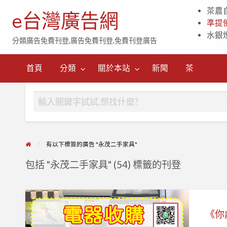
茶農
e台灣廣告網
準提
水銀
分類廣告免費刊登,廣告免費刊登,免費刊登廣告
茶
首頁
分類
關於本站
新聞
茶
有以下標簽的廣告 "永茂二手家具"
包括 "永茂二手家具" (54) 標籤的刊登
《你
處
理