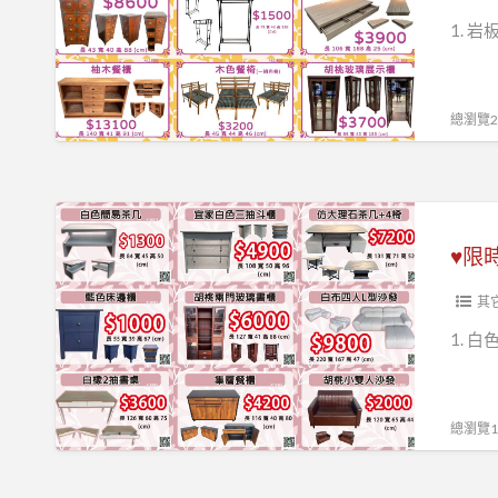
０
惠
1. 
６
꧂
０
８
總瀏覽26
８
８
♥
限
時
優
其
惠
1. 白
要
買
要
總瀏覽13
快
♥0967060888♥