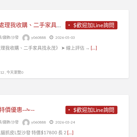
《你處理我收購、二手家具找永茂》
$歡迎加Line詢問
俱/寢飾/沙發
y060888
2026-05-03
理我收購、二手家具找永茂》 ➤ 線上評估 →
[…]
2 , 今天瀏覽0
‐‐特價優惠‐‐✁‐‐
$歡迎加Line詢問
俱/寢飾/沙發
y060888
2026-03-24
色貓抓皮L型沙發 特價$17800 長 2
[…]