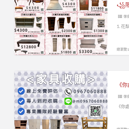
060888
限
꧁限
時
優
傢
惠
1. 花
0967060888꧂
總瀏覽13
《你
處
理
我
傢
收
《你處
購、
二
手