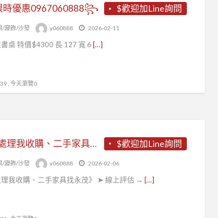
時優惠0967060888꧂
$歡迎加Line詢問
俱/寢飾/沙發
y060888
2026-02-11
梨書桌 特價$4300 長 127 寬 6
[…]
9 , 今天瀏覽0
《你處理我收購、二手家具找永茂》
$歡迎加Line詢問
俱/寢飾/沙發
y060888
2026-02-06
理我收購、二手家具找永茂》 ➤ 線上評估 →
[…]