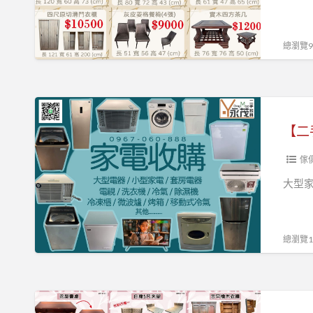
特
價
優
總瀏覽94
惠
‐
‐
【二
✁
手
‐
家
‐
電
傢
收
大型
購
項
目
總瀏覽18
超
廣】
0967-
꧁