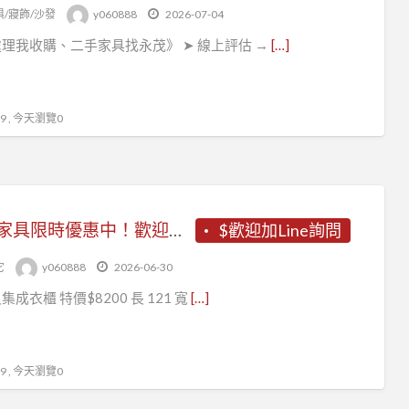
永
俱/寢飾/沙發
y060888
2026-07-04
茂
理我收購、二手家具找永茂》 ➤ 線上評估 →
[…]
二
手
家
 , 今天瀏覽0
具
各式家具限時優惠中！歡迎現場參觀選購！0967060888！
$歡迎加Line詢問
它
y060888
2026-06-30
尺集成衣櫃 特價$8200 長 121 寬
[…]
 , 今天瀏覽0