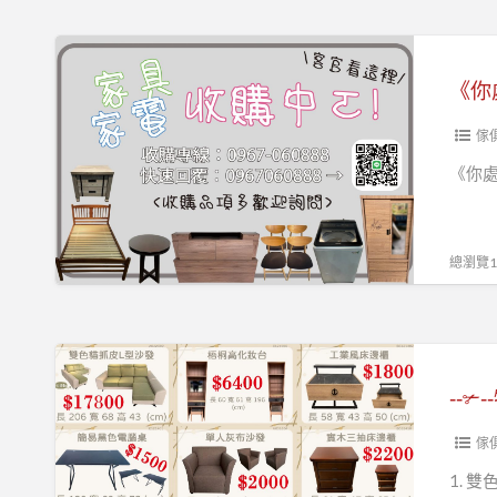
歡
迎
《你
現
處
場
理
參
我
傢
觀
收
《你處
選
購、
購！
二
0967060888！
手
總瀏覽11
家
具
找
‐
永
‐
‐‐✃
茂》
✃
‐
傢
‐
1. 雙