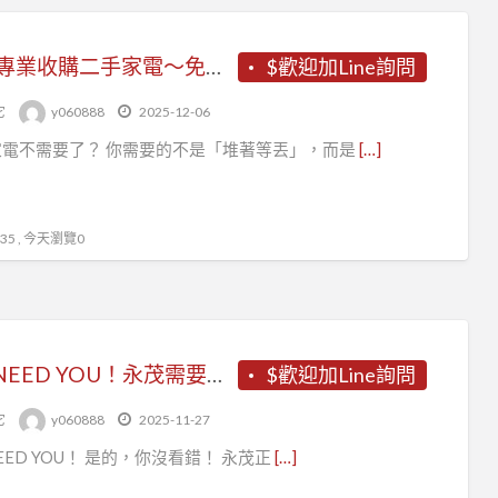
新竹專業收購二手家電～免估價費免搬運費0967060888
$歡迎加Line詢問
它
y060888
2025-12-06
家電不需要了？ 你需要的不是「堆著等丟」，而是
[…]
5 , 今天瀏覽0
WE NEED YOU！永茂需要你！
$歡迎加Line詢問
它
y060888
2025-11-27
NEED YOU！ 是的，你沒看錯！ 永茂正
[…]