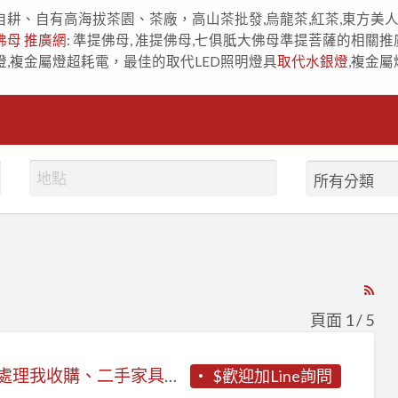
自耕、自有高海拔茶園、茶廠，高山茶批發,烏龍茶,紅茶,東方美
佛母 推廣網
: 準提佛母, 准提佛母,七俱胝大佛母準提菩薩的相關推
燈,複金屬燈超耗電，最佳的取代LED照明燈具
取代水銀燈
,複金屬
RS
Fe
頁面 1 / 5
for
ad
《你處理我收購、二手家具找永茂》
$歡迎加Line詢問
tag