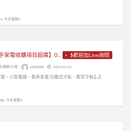
 , 今天瀏覽0
【二手家電收購項目超廣】0967-060888
$歡迎加Line詢問
俱/寢飾/沙發
y060888
2026-03-22
家電、小型電器、套房家電 分離式冷氣、窗型冷氣
[…]
8 , 今天瀏覽0