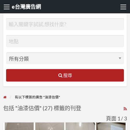
e台灣廣告網
搜尋
有以下標簽的廣告 "油漆估價"
包括 "油漆估價" (27) 標籤的刊登
R
F
頁面 1 / 3
f
【漆