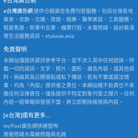
e台灣廣告網
格,
漆
房
頂
薦,
室
全
價
e台灣廣告網
提供分類廣告免費刊登服務，包括台灣各地
間
防
油
內
室
格,
美食、衣飾、交通、旅遊、娛樂、醫學美容、工商服務、
油
水
漆
粉
粉
房
租屋售屋、新車中古車、機票行程、水電修繕、設計裝潢
漆,
師
刷,
刷
間
等生活服務資訊。etaiwan.asia
居
傅
台
價
油
家
推
北
免責聲明
格,
漆
油
薦
油
房
價
本網站僅提供資訊參考平台，並不涉入其中任何諮詢。所
漆,
台
漆
屋
格,
載一切的資訊、文字、照片、圖形、廣告內容、或其他資
住
北,
推
油
油
料，無論其為公開張貼或私下傳送，若有不實或違法情
家
油
薦,
漆
漆
事，均為『內容』提供者之責任，本網站概不負責也不承
油
漆
壁
價
師
擔任何法律責任，僅係提供不特定對象刊登之媒介。任何
漆,
估
癌
格,
傅
內容一經舉報與發現不當，將立即刪除帳號與內容。
油
價,
處
油
推
漆
油
理,
[e台灣]還有更多…
漆
薦,
師
漆
屋
粉
油
myPost廣告網
快速發佈
傅
報
頂
刷
漆
房屋修繕
水電維修廠商名錄
推