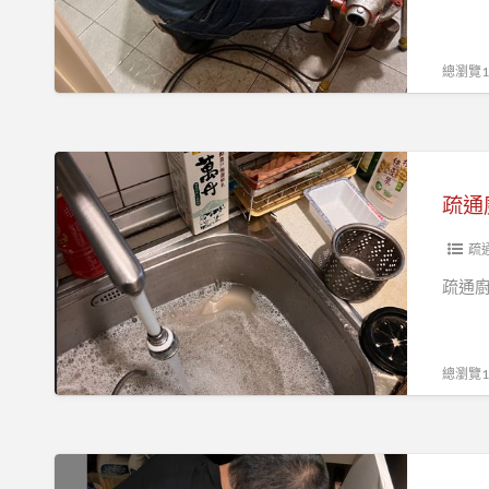
線
住
洗
家
碗
裡
總瀏覽17
槽
廚
排
房
水
水
疏
管
槽
通
堵
下
廚
塞
水
房
疏
怎
管
水
疏通廚
麼
不
管
辦？
通
不
浴
通
總瀏覽18
室
土
水
城
管
通
浴
堵