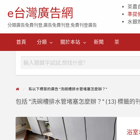
茶農
e台灣廣告網
準提
水銀
分類廣告免費刊登,廣告免費刊登,免費刊登廣告
茶
首頁
分類
關於本站
新聞
茶
有以下標簽的廣告 "洗碗槽排水管堵塞怎麼辦？"
包括 "洗碗槽排水管堵塞怎麼辦？" (13) 標籤的
浴
室
水