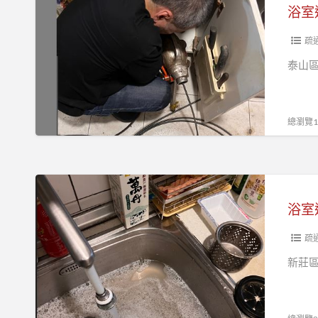
水
室
塞
管
通
板
浴
排
疏
橋
室
水
泰山區
區
水
管
通
管
泰
水
不
山
總瀏覽19
管
通
區
疏
包
通
通
浴
土
浴
室
城
室
通
區
水
排
疏
阻
管
水
新莊區
塞
路
管
廚
阻
新
房
塞
莊