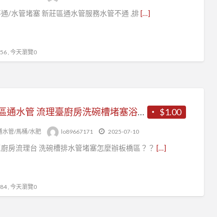
通/水管堵塞 新莊區通水管服務水管不通 ,排
[…]
6 , 今天瀏覽0
板橋區通水管 流理臺廚房洗碗槽堵塞浴室排水不通
$1.00
通水管/馬桶/水肥
lo89667171
2025-07-10
區廚房流理台 洗碗槽排水管堵塞怎麼辦板橋區？？
[…]
4 , 今天瀏覽0