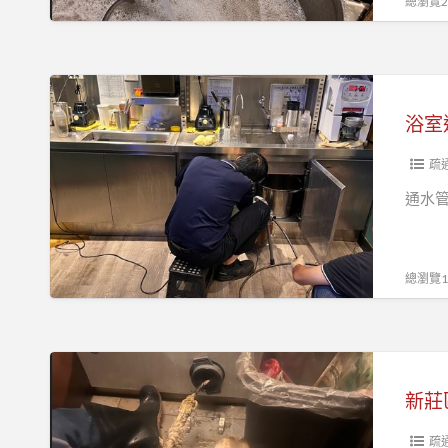
總瀏覽21
洗
洗
區
碗
碗
包
槽
槽
通
浴
堵
排
浴
室
塞
水
室
通
管
水
排
疏
堵
管
水
通水
塞
路
管
怎
阻
中
麼
塞
和
總瀏覽19
辦？
洗
區
碗
包
槽
通
新
排
浴
莊
水
室
區
管
水
通
疏