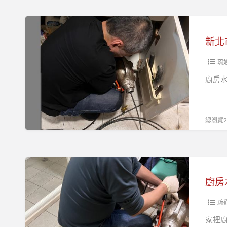
槽
排
排
水
新
水
管
北
管
不
市
堵
通
通
疏
塞
廚
水
廚房水
怎
房
管
麼
水
中
辦
槽
和
總瀏覽21
不
區
通
通
浴
水
廚
室
管
房
水
暢
水
管
通
管
疏
不
專
堵
家裡
通