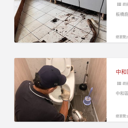
管
疏
阻
板橋廚
塞
板
橋
總瀏覽23
區
通
水
中
管
和
廚
區
房
通
疏
流
水
中和
理
管
台
洗
洗
碗
總瀏覽17
碗
槽