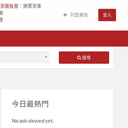
人
茶葉批發
：樂菁茶業
廣
刊登廣告
登入
燈
搜尋
S
ed
今日最熱門
No ads viewed yet.