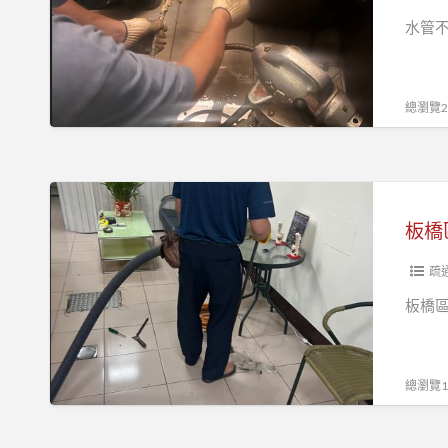
堵
管
水
水管不
塞
路
管
怎
阻
廚
麼
塞
房
總瀏覽25
辦？
洗
流
碗
理
槽
台
板
排
水
橋
水
管
區
管
不
通
疏
堵
通
水
板橋
塞
浴
管
怎
室
流
麼
水
理
總瀏覽18
辦？
管
臺
不
廚