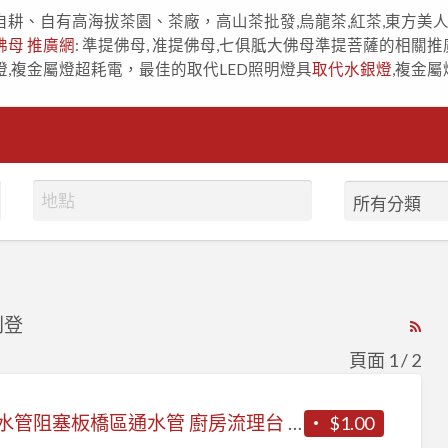
自耕、自有高海拔茶園、茶廠，高山茶批發,烏龍茶,紅茶,東方美
佛母 推廣網
: 準提佛母, 准提佛母,七俱胝大佛母準提菩薩的相關推
燈,複金屬燈超耗電，最佳的取代LED照明燈具
取代水銀燈
,複金屬
刊登
RS
Fe
頁面 1 / 2
for
ad
浴室水管阻塞板橋區通水管 廚房流理台 洗碗槽排水管堵塞怎麼辦
$1.00
tag