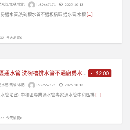
洗
通水管/馬桶/水肥
lo89667171
2025-10-13
碗
房通水管,洗碗槽水管不通板橋區 通水管,水槽
[…]
槽
排
水
2 , 今天瀏覽0
管
堵
塞
怎
中和區通水管 洗碗槽排水管不通廚房水槽不通 浴室水管不通
$2.00
麼
辦
通水管/馬桶/水肥
lo89667171
2025-10-13
區水管堵塞~中和區專業通水管專家通水管中和區排
[…]
7 , 今天瀏覽0