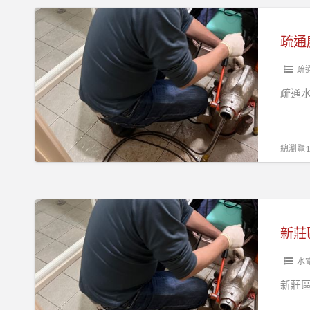
通
房
疏
洗
通
碗
廚
槽
房
疏
堵
水
疏通
塞
管
浴
不
室
通
總瀏覽16
排
土
水
城
不
區
新
通
通
莊
新莊
水
區
管,
通
水
浴
水
新莊區
室
管