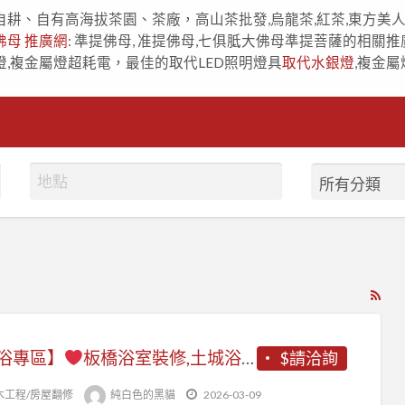
自耕、自有高海拔茶園、茶廠，高山茶批發,烏龍茶,紅茶,東方美
佛母 推廣網
: 準提佛母, 准提佛母,七俱胝大佛母準提菩薩的相關推
燈,複金屬燈超耗電，最佳的取代LED照明燈具
取代水銀燈
,複金屬
RS
Fe
for
浴專區】
板橋浴室裝修,土城浴室裝修,三峽浴室裝修,新莊浴室裝修,五股浴室裝修,中和浴室裝修,樹林浴室裝修,鶯歌浴室裝修,三重浴室裝修,蘆洲浴室裝修,浴室翻新,浴室整修估價,浴室裝修推薦,平價浴室裝修,新北浴室翻修推薦,浴室防水,浴室泥作,浴缸拆除乾溼分離
$請洽詢
ad
tag
木工程/房屋翻修
純白色的黑貓
2026-03-09