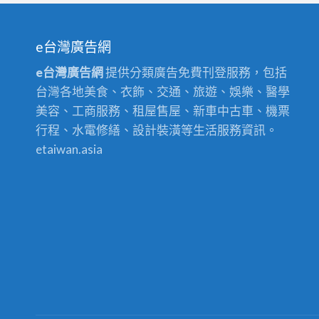
室
修
裝
推
修,
薦,
e台灣廣告網
新
新
e台灣廣告網
提供分類廣告免費刊登服務，包括
莊
北
台灣各地美食、衣飾、交通、旅遊、娛樂、醫學
浴
浴
美容、工商服務、租屋售屋、新車中古車、機票
室
室
行程、水電修繕、設計裝潢等生活服務資訊。
裝
裝
etaiwan.asia
修,
修
五
推
股
薦,
浴
浴
室
室
裝
裝
修,
修
中
推
和
薦,