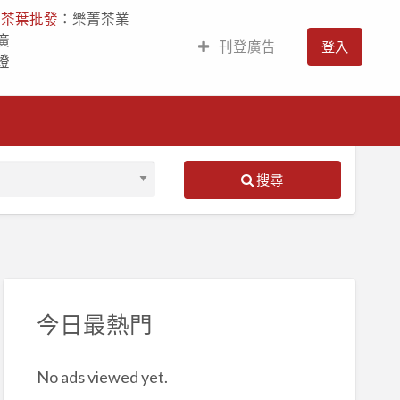
人
茶葉批發
：樂菁茶業
廣
刊登廣告
登入
燈
搜尋
S
ed
今日最熱門
No ads viewed yet.