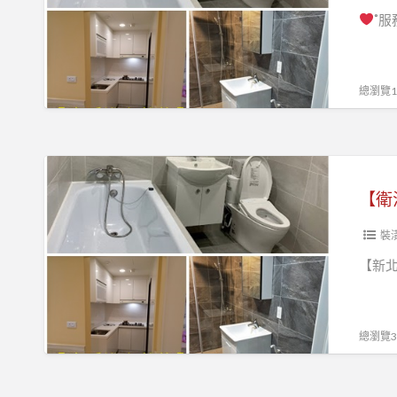
˚服
板
橋
浴
總瀏覽16
室
裝
修,
【衛
土
浴
【衛
城
專
浴
區】
裝
室
【新北
裝
新
修,
北
三
浴
總瀏覽39
峽
室
浴
翻