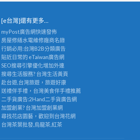
[e台灣]還有更多…
myPost廣告網
快速發佈
房屋修繕
水電維修廠商名錄
行銷必用:台灣B2B
分類廣告
貼近日常的
eTaiwan廣告網
SEO搜尋引擎優化
增加外連
搜尋生活服務? 台灣
生活黃頁
赴台遊,台灣旅遊
，旅遊好康
送禮伴手禮，台灣美食
伴手禮
推薦
二手貨廣告:2Hand
二手貨
廣告網
加盟創業? 台灣
加盟創業
網
尋找花店園藝，歡迎到
台灣花網
台灣茶葉批發
,烏龍茶,紅茶