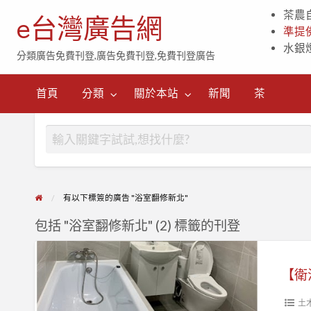
茶農
e台灣廣告網
準提
水銀
分類廣告免費刊登,廣告免費刊登,免費刊登廣告
茶
首頁
分類
關於本站
新聞
茶
有以下標簽的廣告 "浴室翻修新北"
包括 "浴室翻修新北" (2) 標籤的刊登
【衛
浴
【衛
專
區】
土