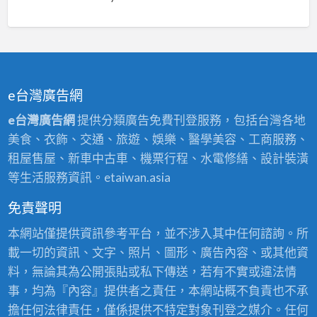
機
車
棚、
鐵
皮
e台灣廣告網
屋
e台灣廣告網
提供分類廣告免費刊登服務，包括台灣各地
汽
美食、衣飾、交通、旅遊、娛樂、醫學美容、工商服務、
車
租屋售屋、新車中古車、機票行程、水電修繕、設計裝潢
棚
等生活服務資訊。etaiwan.asia
免責聲明
本網站僅提供資訊參考平台，並不涉入其中任何諮詢。所
載一切的資訊、文字、照片、圖形、廣告內容、或其他資
料，無論其為公開張貼或私下傳送，若有不實或違法情
事，均為『內容』提供者之責任，本網站概不負責也不承
擔任何法律責任，僅係提供不特定對象刊登之媒介。任何