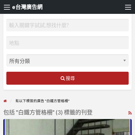
e台灣廣告網
搜尋
有以下標簽的廣告 "白鐵方管格柵"
包括 "白鐵方管格柵" (3) 標籤的刊登
R
F
台
f
中