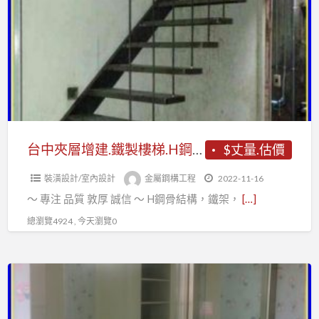
a
夾
t
層
增
建.
鐵
製
樓
梯.H
台中夾層增建.鐵製樓梯.H鋼骨結構.鐵件設計.格柵鋼架鐵件
$丈量.估價
鋼
裝潢設計/室內設計
金屬鋼構工程
2022-11-16
骨
〜 專注 品質 敦厚 誠信 〜 H鋼骨結構，鐵架，
[…]
結
構.
總瀏覽4924 , 今天瀏覽0
鐵
件
台
設
中
計.
鐵
格