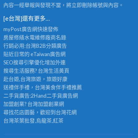
內容一經舉報與發現不當，將立即刪除帳號與內容。
[e台灣]還有更多…
myPost廣告網
快速發佈
房屋修繕
水電維修廠商名錄
行銷必用:台灣B2B
分類廣告
貼近日常的
eTaiwan廣告網
SEO搜尋引擎優化
增加外連
搜尋生活服務? 台灣
生活黃頁
赴台遊,台灣旅遊
，旅遊好康
送禮伴手禮，台灣美食
伴手禮
推薦
二手貨廣告:2Hand
二手貨
廣告網
加盟創業? 台灣
加盟創業
網
尋找花店園藝，歡迎到
台灣花網
台灣茶葉批發
,烏龍茶,紅茶