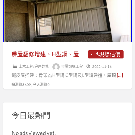
修
鐵
增
件
建、
工
H
程
型
鋼、
屋
房屋翻修增建、H型鋼、屋後增建鐵棟廚房、烤漆板機車棚、鐵皮屋汽車棚
$現場估價
後
土木工程/房屋翻修
金屬鋼構工程
2022-11-16
增
鐵皮屋搭建：骨架為H型鋼.C型鋼及L型鐵建造，屋頂
[…]
建
鐵
總瀏覽3609 , 今天瀏覽0
棟
廚
房、
今日最熱門
烤
漆
No ads viewed yet.
板