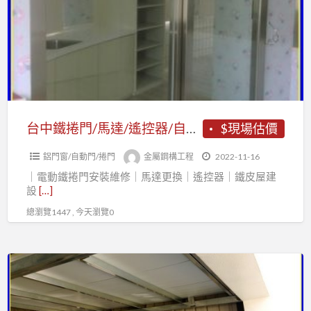
捲
柵
門/
鋼
馬
架
達/
鐵
遙
件
控
器/
台中鐵捲門/馬達/遙控器/自動門/玻璃自動門/台中鐵件工程
$現場估價
自
鋁門窗/自動門/捲門
金屬鋼構工程
2022-11-16
動
｜電動鐵捲門安裝維修｜馬達更換｜遙控器｜鐵皮屋建
門/
設
[…]
玻
總瀏覽1447 , 今天瀏覽0
璃
自
動
房
門/
屋
台
翻
中