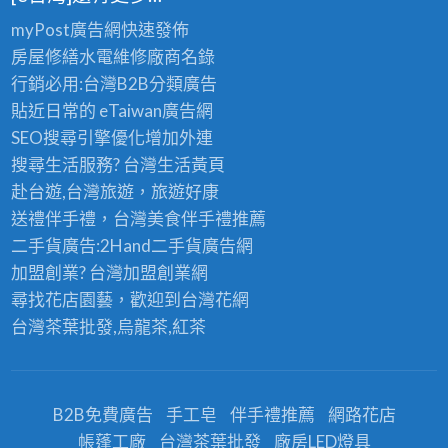
myPost廣告網
快速發佈
房屋修繕
水電維修廠商名錄
行銷必用:台灣B2B
分類廣告
貼近日常的
eTaiwan廣告網
SEO搜尋引擎優化
增加外連
搜尋生活服務? 台灣
生活黃頁
赴台遊,台灣旅遊
，旅遊好康
送禮伴手禮，台灣美食
伴手禮
推薦
二手貨廣告:2Hand
二手貨
廣告網
加盟創業? 台灣
加盟創業
網
尋找花店園藝，歡迎到
台灣花網
台灣茶葉批發
,烏龍茶,紅茶
B2B免費廣告
手工皂
伴手禮推薦
網路花店
帳蓬工廠
台灣茶葉批發
廠房LED燈具