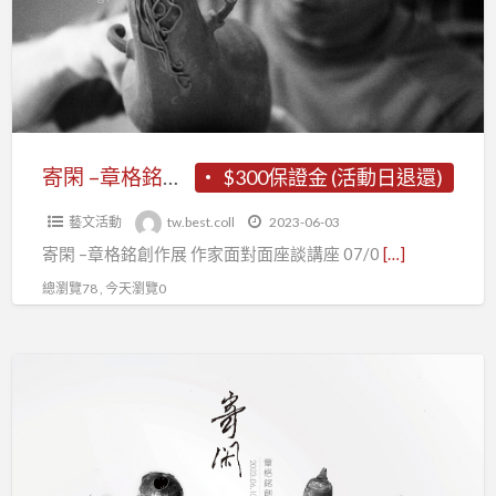
格
銘
創
作
展．
座
寄閑 –章格銘創作展．座談講座
$300保證金 (活動日退還)
談
藝文活動
tw.best.coll
2023-06-03
講
寄閑 –章格銘創作展 作家面對面座談講座 07/0
[…]
座
總瀏覽78 , 今天瀏覽0
【
寄
閑
–
章