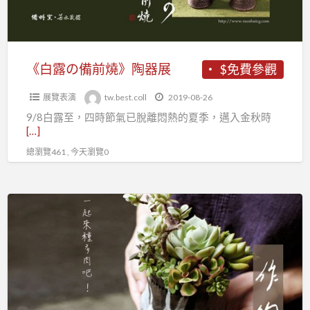
陶
器
展
《白露の備前燒》陶器展
$免費參觀
展覽表演
tw.best.coll
2019-08-26
9/8白露至，四時節氣已脫離悶熱的夏季，邁入金秋時
[…]
總瀏覽461 , 今天瀏覽0
多
肉
植
物
手
作