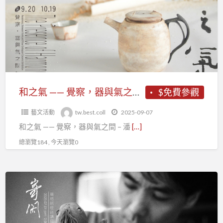
——
壁
覺
陶
察，
作
器
展
與
】
氣
之
和之氣 —— 覺察，器與氣之間 – 潘俊壁 陶作展
$免費參觀
間
藝文活動
tw.best.coll
2025-09-07
–
和之氣 —— 覺察，器與氣之間 – 潘
[…]
潘
俊
總瀏覽184 , 今天瀏覽0
壁
陶
寄
作
閑
展
–
章