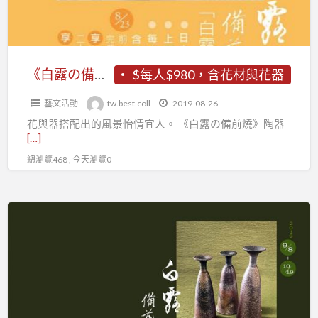
插
花
講
習
《白露の備前燒》插花講習
$每人$980，含花材與花器
藝文活動
tw.best.coll
2019-08-26
花與器搭配出的風景怡情宜人。 《白露の備前燒》陶器
[…]
總瀏覽468 , 今天瀏覽0
《白
露
の
備
前
燒》