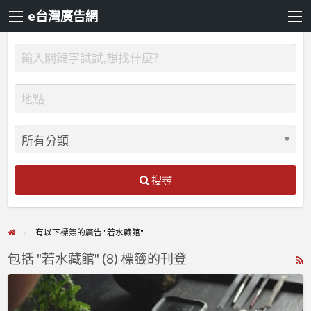
e台灣廣告網
搜尋
有以下標簽的廣告 "若水藏館"
包括 "若水藏館" (8) 標籤的刊登
R
F
座
f
談