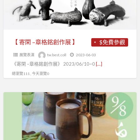
格
銘
創
作
展
【 寄閑 –章格銘創作展 】
$免費參觀
】
展覽表演
tw.best.coll
2023-06-03
《寄閑 –章格銘創作展》 2023/06/10~0
[…]
總瀏覽111 , 今天瀏覽0
《白
露
の
備
前
燒》