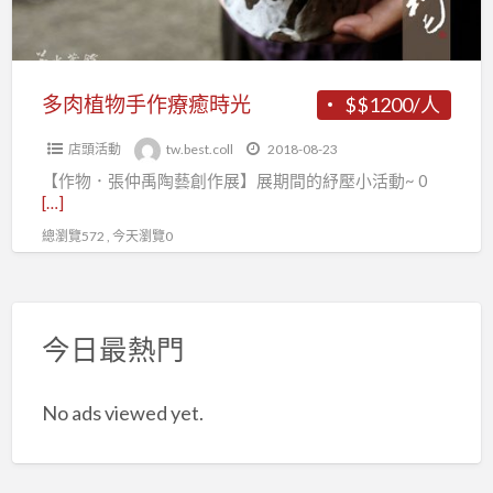
療
癒
時
光
多肉植物手作療癒時光
$$1200/人
店頭活動
tw.best.coll
2018-08-23
【作物．張仲禹陶藝創作展】展期間的紓壓小活動~ 0
[…]
總瀏覽572 , 今天瀏覽0
今日最熱門
No ads viewed yet.