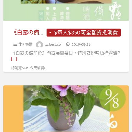
啤
酒
杯
體
《白露の備前燒》啤酒杯體驗Party
$每人$350 可全額折抵消費
驗
休閒娛樂
tw.best.coll
2019-08-26
Party
《白露の備前燒》陶器展開幕日，特別安排啤酒杯體驗P
[…]
總瀏覽568 , 今天瀏覽0
《白
露
の
備
前
燒》