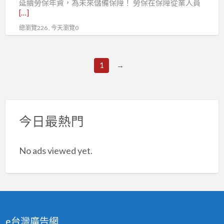
延續勞保年資，為未來儲備保障！ 勞保在保障從業人員
論
[…]
員、
總瀏覽226 , 今天瀏覽0
政
治
評
1
→
論
員
加
入
今日最熱門
工
會
No ads viewed yet.
就
是
你
的
後
盾
e台灣廣告網