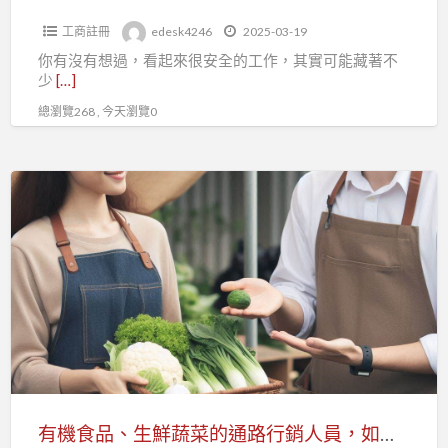
加
工商註冊
edesk4246
2025-03-19
入
你有沒有想過，看起來很安全的工作，其實可能藏著不
工
少
[…]
會
總瀏覽268 , 今天瀏覽0
讓
未
來
有
更
機
有
食
保
品、
障
生
鮮
蔬
菜
的
通
有機食品、生鮮蔬菜的通路行銷人員，如何投保勞保?