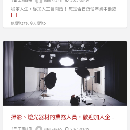
工商註冊
edesk4246
2025-03-19
師、
穩定人生，從加入工會開始！ 您是否曾煩惱年資中斷或
魔
[…]
術
總瀏覽279 , 今天瀏覽0
教
學
者
攝
加
影、
入
燈
工
光
會
器
就
材
是
的
你
業
的
務
後
人
攝影、燈光器材的業務人員，歡迎加入企劃經理人職業工會投勞健保
盾
員，
工商註冊
edesk4246
2025-03-19