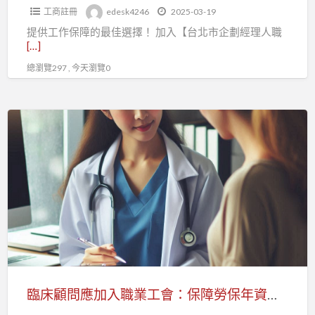
工商註冊
edesk4246
2025-03-19
台
提供工作保障的最佳選擇！ 加入【台北市企劃經理人職
北
[…]
市
總瀏覽297 , 今天瀏覽0
企
劃
經
臨
理
床
人
顧
職
問
業
應
s
工
加
會
入
助
職
您
業
輕
工
臨床顧問應加入職業工會：保障勞保年資不中斷
鬆
會：