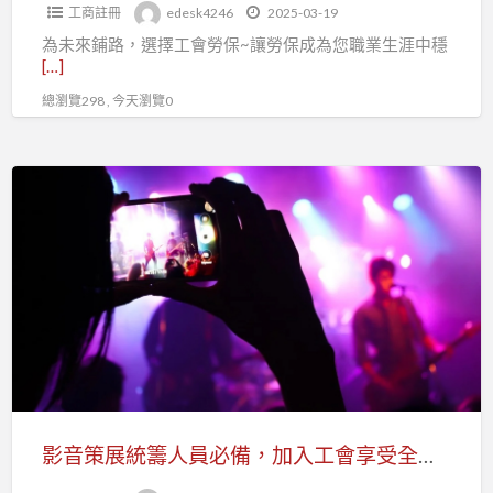
投
工商註冊
edesk4246
2025-03-19
保
保！
為未來鋪路，選擇工會勞保~讓勞保成為您職業生涯中穩
障
[…]
勞
總瀏覽298 , 今天瀏覽0
保
年
資
影
不
音
中
策
斷
展
統
籌
人
員
必
備，
影音策展統籌人員必備，加入工會享受全面勞健保
加