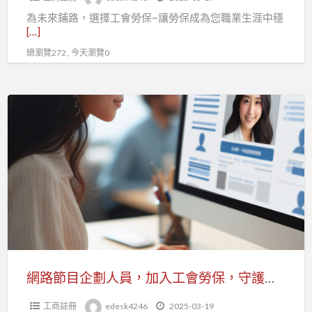
歡
為未來鋪路，選擇工會勞保~讓勞保成為您職業生涯中穩
迎
[…]
加
總瀏覽272 , 今天瀏覽0
入
企
劃
網
經
路
理
節
人
目
職
企
業
劃
工
人
會
員，
投
加
勞
入
網路節目企劃人員，加入工會勞保，守護職業未來！
健
工
保
工商註冊
edesk4246
2025-03-19
會