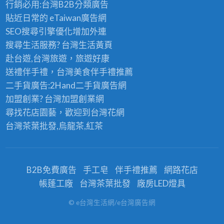
行銷必用:台灣B2B
分類廣告
貼近日常的
eTaiwan廣告網
SEO搜尋引擎優化
增加外連
搜尋生活服務? 台灣
生活黃頁
赴台遊,台灣旅遊
，旅遊好康
送禮伴手禮，台灣美食
伴手禮
推薦
二手貨廣告:2Hand
二手貨
廣告網
加盟創業? 台灣
加盟創業
網
尋找花店園藝，歡迎到
台灣花網
台灣茶葉批發
,烏龍茶,紅茶
B2B免費廣告
手工皂
伴手禮推薦
網路花店
帳蓬工廠
台灣茶葉批發
廠房LED燈具
© e台灣生活網/e台灣廣告網