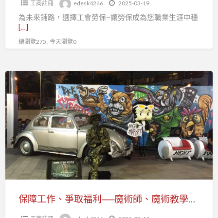
工商註冊
edesk4246
2025-03-19
入
為未來鋪路，選擇工會勞保~讓勞保成為您職業生涯中穩
工
[…]
會
總瀏覽275 , 今天瀏覽0
享
受
全
保
面
障
勞
工
健
作、
保
爭
取
福
利
──
魔
保障工作、爭取福利──魔術師、魔術教學者加入工會就是你的後盾
術