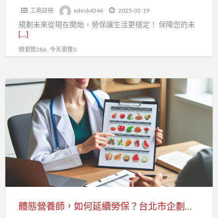
工商註冊
edesk4246
2025-03-19
投
規劃未來從現在開始，勞保讓生活更穩定！ 保障您的未
保
[…]
勞
總瀏覽286 , 今天瀏覽0
保
保
障
體
您
態
的
營
未
養
來
師，
生
如
活
何
延
續
勞
體態營養師，如何延續勞保？台北市企劃經理人職業工會助您輕鬆投保！
保？