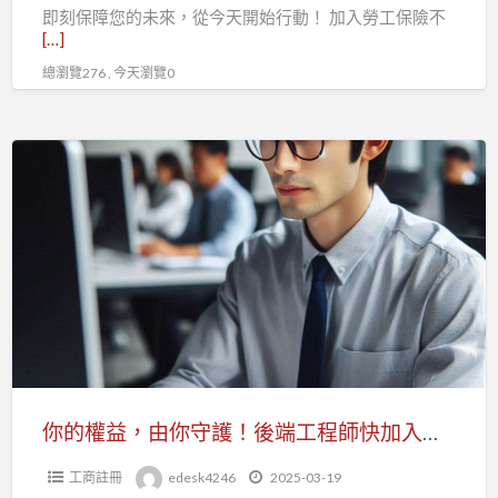
即刻保障您的未來，從今天開始行動！ 加入勞工保險不
享
[…]
有
總瀏覽276 , 今天瀏覽0
勞
保
與
你
專
的
屬
權
福
益，
利！
由
你
守
護！
後
端
你的權益，由你守護！後端工程師快加入職業工會，打造安心職場
工
工商註冊
edesk4246
2025-03-19
程