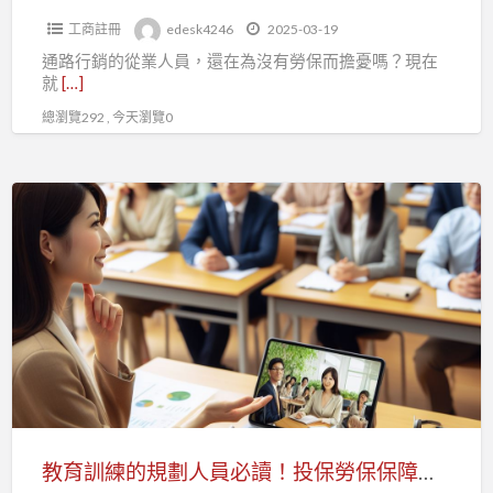
路
工商註冊
edesk4246
2025-03-19
行
通路行銷的從業人員，還在為沒有勞保而擔憂嗎？現在
銷
就
[…]
人
總瀏覽292 , 今天瀏覽0
員，
如
何
教
投
育
保
訓
勞
練
保?
的
規
劃
人
員
必
教育訓練的規劃人員必讀！投保勞保保障您的未來生活
讀！