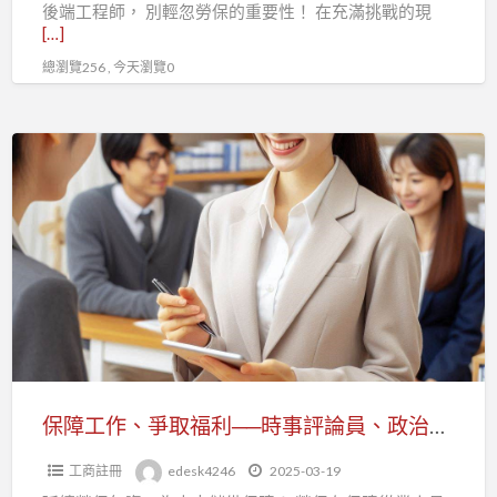
後端工程師， 別輕忽勞保的重要性！ 在充滿挑戰的現
師
[…]
快
總瀏覽256 , 今天瀏覽0
加
入
職
保
業
障
工
工
會，
作、
打
爭
造
取
安
福
心
利
職
──
場
時
保障工作、爭取福利──時事評論員、政治評論員加入工會就是你的後盾
事
工商註冊
edesk4246
2025-03-19
評