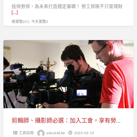
投保勞保，為未來打造穩定基礎！ 勞工保險不只是理財
勞
[…]
保，
總瀏覽251 , 今天瀏覽0
守
護
職
剪
業
輯
未
師、
來！
攝
影
師
必
選：
加
入
剪輯師、攝影師必選：加入工會，享有勞保與專屬福利！
工
工商註冊
edesk4246
2025-03-19
會，