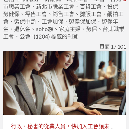
市職業工會、新北市職業工會、百貨工會、投保
F
勞健保、零售工會、銷售工會、攤販工會、網拍工
f
會、勞保中斷、工會加保、勞健保加保、勞保年
a
金、退休金、soho族、家庭主婦、勞保、台北職業
t
工會、公會" (1204) 標籤的刊登
頁面 1 / 101
行
政、
秘
書
的
從
業
人
員，
快
行政、秘書的從業人員，快加入工會讓未來更有保障