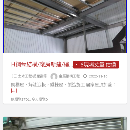
層、
骨
鐵
結
棟
構/
鋼
廠
構
房
新
建/
樓
H鋼骨結構/廠房新建/樓承鋼板/台中工程/平價工程/夾層增設
$現場丈量.估價
承
土木工程/房屋翻修
金屬鋼構工程
2022-11-16
鋼
鋼構屋，烤漆浪板，鐵棟屋，製造施工 居家屋頂加蓋：
板/
[…]
台
總瀏覽3701 , 今天瀏覽0
中
工
程/
台
平
中