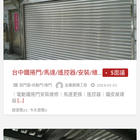
中
層、
鐵
鐵
捲
棟
門/
鋼
馬
構
達/
遙
控
器/
台中鐵捲門/馬達/遙控器/安裝/維修/夾層增建/鐵棟鐵皮屋
$面議
安
鋁門窗/自動門/捲門
金屬鋼構工程
2024-01-31
裝/
｜電動鐵捲門安裝維修｜馬達更換｜遙控器｜鐵皮屋建
維
設
[…]
修/
總瀏覽23 , 今天瀏覽0
夾
層
增
夾
建/