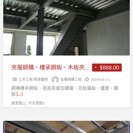
層
鐵
鋼
棟
構、
鐵
樓
皮
承
屋
鋼
板、
木
板
夾層鋼構、樓承鋼板、木板夾層、挑高房屋加樓層、鐵棟鋼構
$888.00
夾
土木工程/房屋翻修
金屬鋼構工程
2024-01-31
層、
鋼構樓承鋼板、挑高房屋加樓層、花紋鐵板、鐵屋、鐵
挑
製
[…]
高
總瀏覽22 , 今天瀏覽0
房
屋
加
H
樓
鋼