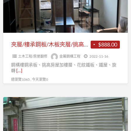
鋼
板/
木
板
夾
層/
夾層/樓承鋼板/木板夾層/挑高房屋加樓層/鐵製樓梯/金屬鐵件/鐵棟工程
$888.00
挑
土木工程/房屋翻修
金屬鋼構工程
2022-11-16
高
鋼構樓鋼承板、挑高房屋加樓層、花紋鐵板、鐵屋、旋
房
轉
[…]
屋
總瀏覽1065 , 今天瀏覽0
加
樓
層/
台
鐵
中
製
電
樓
動
梯/