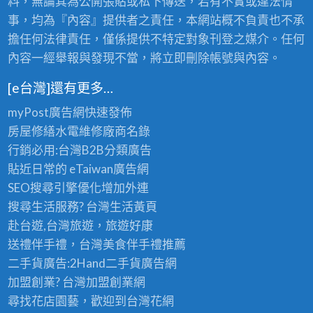
料，無論其為公開張貼或私下傳送，若有不實或違法情
事，均為『內容』提供者之責任，本網站概不負責也不承
擔任何法律責任，僅係提供不特定對象刊登之媒介。任何
內容一經舉報與發現不當，將立即刪除帳號與內容。
[e台灣]還有更多…
myPost廣告網
快速發佈
房屋修繕
水電維修廠商名錄
行銷必用:台灣B2B
分類廣告
貼近日常的
eTaiwan廣告網
SEO搜尋引擎優化
增加外連
搜尋生活服務? 台灣
生活黃頁
赴台遊,台灣旅遊
，旅遊好康
送禮伴手禮，台灣美食
伴手禮
推薦
二手貨廣告:2Hand
二手貨
廣告網
加盟創業? 台灣
加盟創業
網
尋找花店園藝，歡迎到
台灣花網