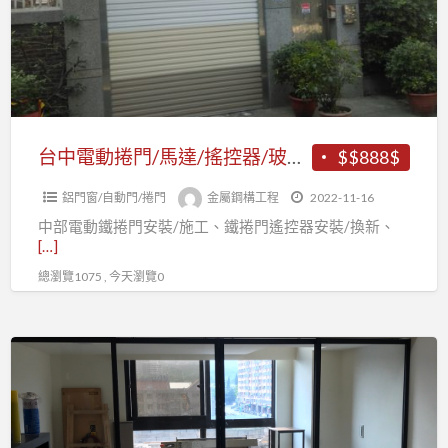
捲
機
門/
車
馬
棚、
達/
鐵
搖
皮
控
台中電動捲門/馬達/搖控器/玻璃自動門/門窗安裝
$$888$
屋
器/
汽
鋁門窗/自動門/捲門
金屬鋼構工程
2022-11-16
玻
車
中部電動鐵捲門安裝/施工、鐵捲門遙控器安裝/換新、
璃
棚
[…]
自
總瀏覽1075 , 今天瀏覽0
動
門/
門
夾
窗
層/
安
樓
裝
承