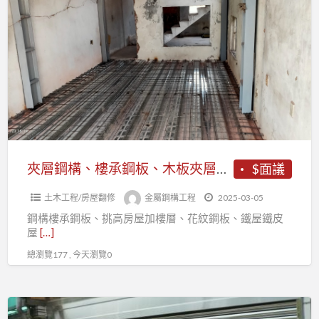
a
層
t
鋼
構、
樓
承
鋼
板、
木
板
夾層鋼構、樓承鋼板、木板夾層、挑高房屋加樓層、鐵棟鋼構
$面議
夾
土木工程/房屋翻修
金屬鋼構工程
2025-03-05
層、
鋼構樓承鋼板、挑高房屋加樓層、花紋鋼板、鐵屋鐵皮
挑
屋
[…]
高
總瀏覽177 , 今天瀏覽0
房
屋
加
台
樓