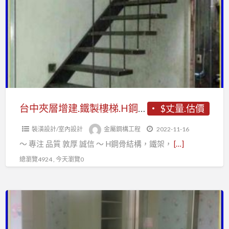
夾
層
增
建.
鐵
製
樓
梯.H
台中夾層增建.鐵製樓梯.H鋼骨結構.鐵件設計.格柵鋼架鐵件
$丈量.估價
鋼
裝潢設計/室內設計
金屬鋼構工程
2022-11-16
骨
〜 專注 品質 敦厚 誠信 〜 H鋼骨結構，鐵架，
[…]
結
構.
總瀏覽4924 , 今天瀏覽0
鐵
件
台
設
中
計.
鐵
格