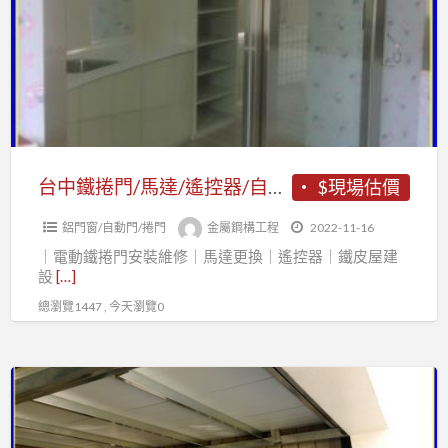
捲
柵
門/
鋼
馬
架
達/
鐵
遙
件
控
器/
台中鐵捲門/馬達/遙控器/自動門/玻璃自動門/台中鐵件工程
$現場估價
自
鋁門窗/自動門/捲門
金屬鋼構工程
2022-11-16
動
｜電動鐵捲門安裝維修｜馬達更換｜遙控器｜鐵皮屋建
門/
設
[…]
玻
總瀏覽1447 , 今天瀏覽0
璃
自
動
房
門/
屋
台
翻