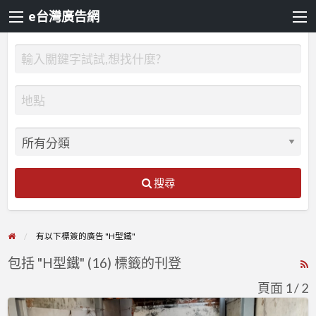
e台灣廣告網
搜尋
有以下標簽的廣告 "H型鐵"
包括 "H型鐵" (16) 標籤的刊登
R
F
頁面 1 / 2
f
夾