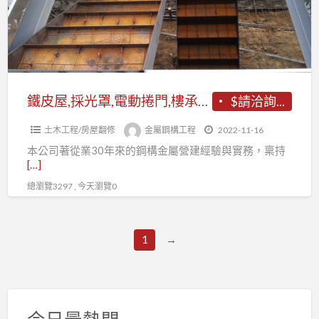
更
罩,
換
電
動
捲
門,
鐵皮屋,採光罩,電動捲門,樓承鋼板,夾層增建,鐵樓梯,遮雨棚,水塔鐵架
$請洽詢...
樓
土木工程/房屋翻修
金屬鋼構工程
2022-11-16
承
本公司著從業30年來的鋼構金屬營建經驗與實務，稟持
鋼
[…]
板,
總瀏覽3297 , 今天瀏覽0
夾
層
增
1
→
建,
鐵
樓
梯,
今日最熱門