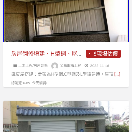
中
修
鐵
增
件
建、
工
H
程
型
鋼、
屋
房屋翻修增建、H型鋼、屋後增建鐵棟廚房、烤漆板機車棚、鐵皮屋汽車棚
$現場估價
後
土木工程/房屋翻修
金屬鋼構工程
2022-11-16
增
鐵皮屋搭建：骨架為H型鋼.C型鋼及L型鐵建造，屋頂
[…]
建
鐵
總瀏覽3609 , 今天瀏覽0
棟
廚
台
房、
中
烤
電
漆
動
板