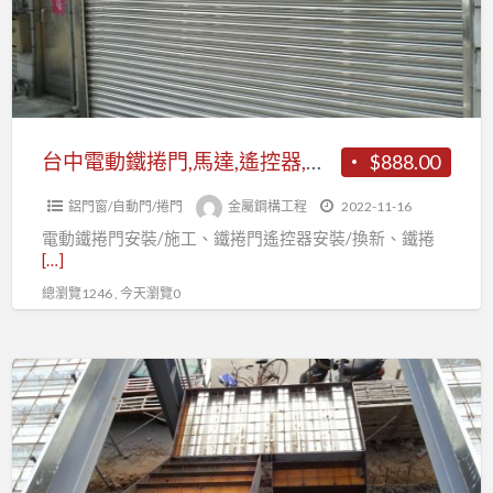
鐵
金
捲
屬
門,
鐵
馬
件/
達,
鐵
遙
台中電動鐵捲門,馬達,遙控器,自動門,安裝,維修,保養,更換
$888.00
棟
控
工
鋁門窗/自動門/捲門
金屬鋼構工程
2022-11-16
器,
程
電動鐵捲門安裝/施工、鐵捲門遙控器安裝/換新、鐵捲
自
[…]
動
總瀏覽1246 , 今天瀏覽0
門,
安
裝,
鐵
維
皮
修,
屋,
保
採
養,
光