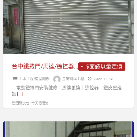
價
鐵
工
捲
程/
門/
夾
馬
層
達/
增
遙
設
控
器/
台中鐵捲門/馬達/遙控器/安裝/維修/新做
$面議以量定價
安
土木工程/房屋翻修
金屬鋼構工程
2022-11-16
裝/
｜電動鐵捲門安裝維修｜馬達更換｜遙控器｜鐵皮屋建
維
設
[…]
修/
總瀏覽372 , 今天瀏覽0
新
做
台
中