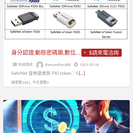
證,
動
態
密
碼
鎖,
數
身分認證,動態密碼鎖,數位簽章,雙因素驗證
$請來電洽詢
位
科技資訊
diamondhard88
2025-02-18
簽
SafeNet 宣佈發表新 PKI token：S
[…]
章,
雙
總瀏覽1631 , 今天瀏覽0
因
素
USB
驗
加
證
密
鎖,