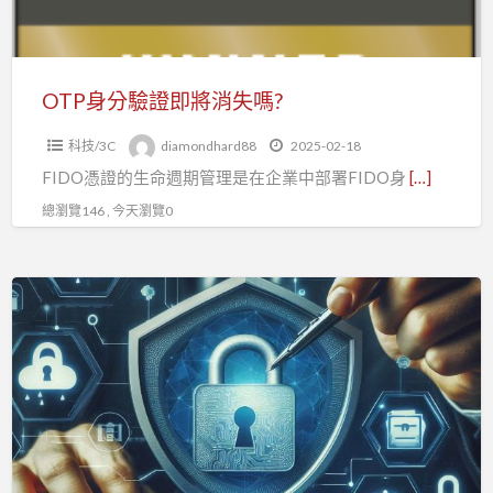
將
消
失
嗎?
OTP身分驗證即將消失嗎?
科技/3C
diamondhard88
2025-02-18
FIDO憑證的生命週期管理是在企業中部署FIDO身
[…]
總瀏覽146 , 今天瀏覽0
FIDO
網
路
身
分
識
別,