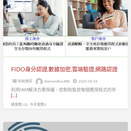
a
身
t
分
認
證,
數
據
加
密,
雲
FIDO身分認證,數據加密,雲端驗證,網路認證
端
科技資訊
diamondhard88
2025-03-26
驗
利用IAM解決方案保護、控制和監控每個應用程式的存
證,
[…]
網
總瀏覽113 , 今天瀏覽0
路
認
證
2022