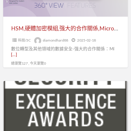
組,
强
大
的
HSM,硬體加密模組,强大的合作關係,Microsoft Azure 和 Thales Luna HSM
合
科技/3C
diamondhard88
2025-02-18
作
數位轉型及其他領域的數據安全-强大的合作關係：Mi
關
[…]
係,Microsoft
總瀏覽127 , 今天瀏覽0
Azure
和
Thales
OTP
Luna
身
HSM
分
驗
證
即