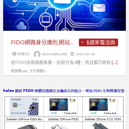
分
識
別,
網
站
到
FIDO網路身分識別,網站到企業,網路身分認證將密不可分
$請來電洽詢
企
科技/3C
diamondhard88
2025-02-18
業,
從FIDO技術規格來看，目前分為3種，而且都已經有
[…]
網
路
總瀏覽366 , 今天瀏覽0
身
分
Android
認
獲
證
得
將
FIDO
密
2
不