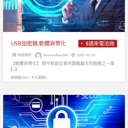
軟
體
貨
幣
化
USB加密鎖,軟體貨幣化
$請來電洽詢
科技資訊
diamondhard88
2025-02-18
【軟體貨幣化】 現今新創企業所面臨最大的挑戰之一是
[…]
總瀏覽3807 , 今天瀏覽0
FIDO
網
路
身