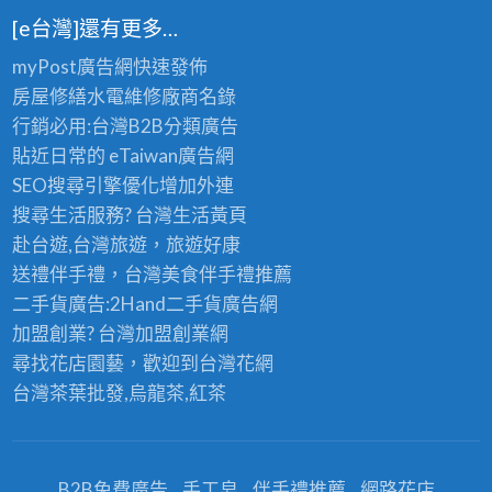
[e台灣]還有更多…
myPost廣告網
快速發佈
房屋修繕
水電維修廠商名錄
行銷必用:台灣B2B
分類廣告
貼近日常的
eTaiwan廣告網
SEO搜尋引擎優化
增加外連
搜尋生活服務? 台灣
生活黃頁
赴台遊,台灣旅遊
，旅遊好康
送禮伴手禮，台灣美食
伴手禮
推薦
二手貨廣告:2Hand
二手貨
廣告網
加盟創業? 台灣
加盟創業
網
尋找花店園藝，歡迎到
台灣花網
台灣茶葉批發
,烏龍茶,紅茶
B2B免費廣告
手工皂
伴手禮推薦
網路花店