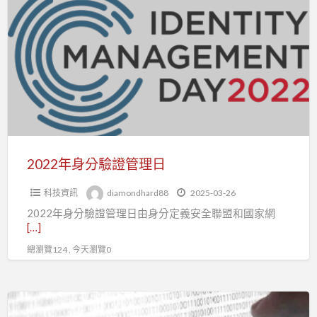
年
身
分
驗
證
管
理
日
2022年身分驗證管理日
科技資訊
diamondhard88
2025-03-26
2022年身分驗證管理日由身分定義安全聯盟和國家網
[…]
總瀏覽124 , 今天瀏覽0
GlobalSign