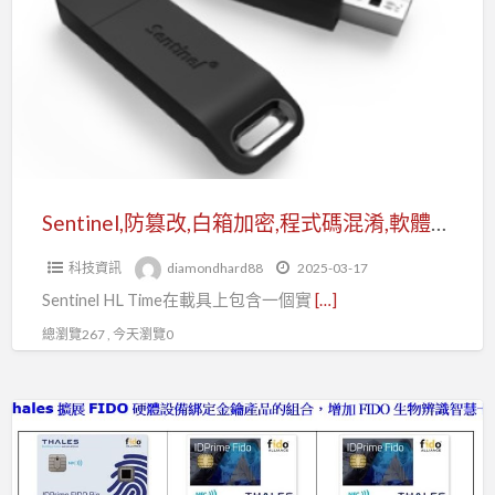
篡
改,
白
箱
加
密,
程
式
Sentinel,防篡改,白箱加密,程式碼混淆,軟體授權碼
碼
科技資訊
diamondhard88
2025-03-17
混
Sentinel HL Time在載具上包含一個實
[…]
淆,
軟
總瀏覽267 , 今天瀏覽0
體
授
身
權
分
碼
認