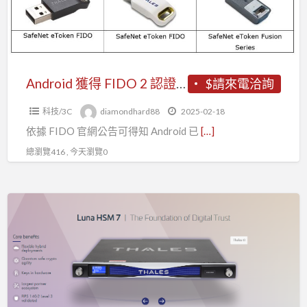
認
可
證：
分
何
謂
FIDO
Android 獲得 FIDO 2 認證：何謂 FIDO 無密碼化時代？
$請來電洽詢
無
科技/3C
diamondhard88
2025-02-18
密
依據 FIDO 官網公告可得知 Android 已
[…]
碼
化
總瀏覽416 , 今天瀏覽0
時
代？
HSM,
硬
體
加
密
模