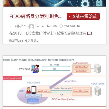
避
免
網
FIDO網路身分識別,避免網路密碼遭竊與盜用,網路身分如何認證？
$請來電洽詢
路
科技/3C
diamondhard88
2025-02-18
密
在2018 FIDO臺北研討會上，歐生全副總經理黃
[…]
碼
遭
總瀏覽286 , 今天瀏覽0
竊
與
FIDO
盜
網
用,
路
網
身
路
分
身
識
分
別,FIDO
如
網
何