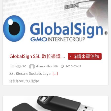
SSL
數
位
憑
證,
數
位
簽
章
GlobalSign SSL 數位憑證,數位簽章
$請來電洽詢
科技/3C
diamondhard88
2025-03-17
SSL (Secure Sockets Layer
[…]
總瀏覽609 , 今天瀏覽0
Sentinel,
防