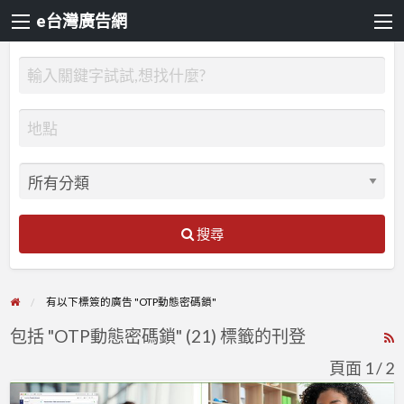
e台灣廣告網
搜尋
有以下標簽的廣告 "OTP動態密碼鎖"
包括 "OTP動態密碼鎖" (21) 標籤的刊登
R
F
頁面 1 / 2
f
FIDO