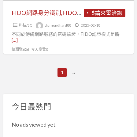
路
認
身
FIDO網路身分識別,FIDO網路身分識別是什麼？
$請來電洽詢
證？
分
科技/3C
diamondhard88
2025-02-18
識
不同於傳統網路服務的密碼驗證，FIDO認證模式是將
別
[…]
是
總瀏覽626 , 今天瀏覽0
什
麼？
1
→
今日最熱門
No ads viewed yet.