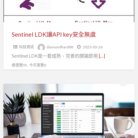
全
無
虞
Sentinel LDK讓API key安全無虞
科技資訊
diamondhard88
2025-03-26
Sentinel LDK是一套成熟、完善的開箱即用
[…]
總瀏覽95 , 今天瀏覽0
Sentinel
軟
體
貨
幣
化|
智