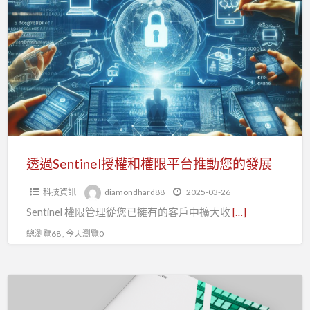
a
過
t
Sentinel
S
授
權
和
權
限
平
台
透過Sentinel授權和權限平台推動您的發展
推
科技資訊
diamondhard88
2025-03-26
動
Sentinel 權限管理從您已擁有的客戶中擴大收
[…]
您
的
總瀏覽68 , 今天瀏覽0
發
展
Sentinel
軟