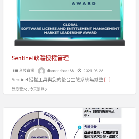
授
權
管
理
Sentinel軟體授權管理
科技資訊
diamondhard88
2025-03-26
Sentinel 授權工具與您的後台生態系統無縫整
[…]
總瀏覽76 , 今天瀏覽0
Sentinel
雲
端
授