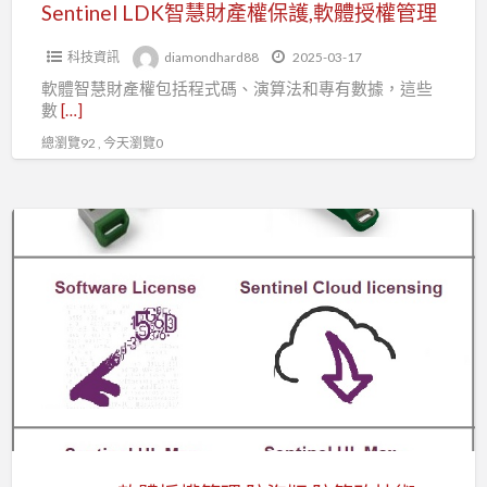
軟
Sentinel LDK智慧財產權保護,軟體授權管理
體
科技資訊
diamondhard88
2025-03-17
授
軟體智慧財產權包括程式碼、演算法和專有數據，這些
權
數
[…]
管
總瀏覽92 , 今天瀏覽0
理
Sentinel
軟
體
授
權
管
理,
防
盜
版,