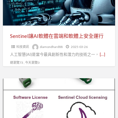
在
雲
端
和
軟
Sentinel讓AI軟體在雲端和軟體上安全運行
體
科技資訊
diamondhard88
2025-03-26
上
人工智慧(AI)是當今最具創新性和潛力的技術之一，
[…]
安
全
總瀏覽73 , 今天瀏覽0
運
行
Sentinel
LDK
讓
API
key
安