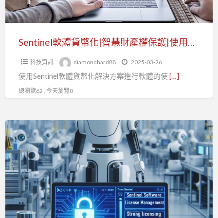
慧
財
產
Sentinel軟體貨幣化|智慧財產權保護|使用監控和報告的優勢
權
科技資訊
diamondhard88
2025-03-26
保
使用Sentinel軟體貨幣化解決方案進行軟體的使
[…]
護|
使
總瀏覽62 , 今天瀏覽0
用
監
Sentinel
控
軟
和
體
報
授
告
權
的
管
優
理|
勢
防