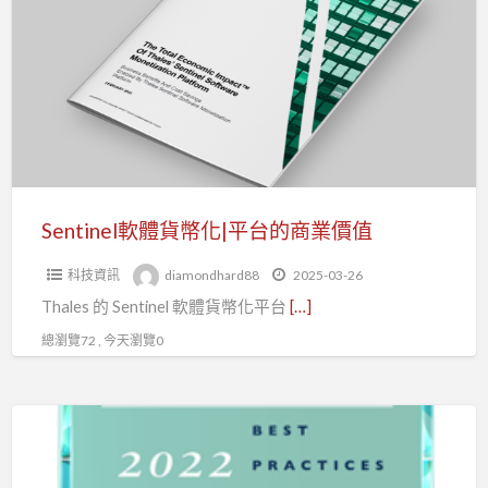
體
貨
幣
化|
平
台
的
商
Sentinel軟體貨幣化|平台的商業價值
業
科技資訊
diamondhard88
2025-03-26
價
Thales 的 Sentinel 軟體貨幣化平台
[…]
值
總瀏覽72 , 今天瀏覽0
Sentinel
軟
體