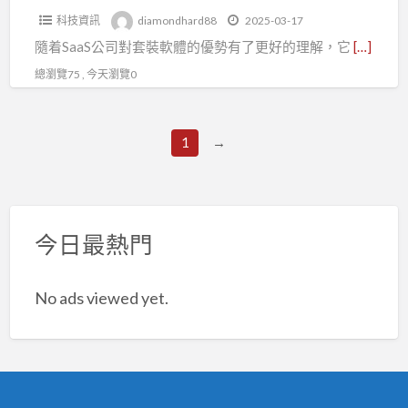
授
科技資訊
diamondhard88
2025-03-17
權
隨着SaaS公司對套裝軟體的優勢有了更好的理解，它
[…]
管
理|SaaS
總瀏覽75 , 今天瀏覽0
定
價
1
→
策
略
今日最熱門
No ads viewed yet.