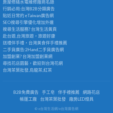
房屋修繕
水電維修廠商名錄
行銷必用:台灣B2B
分類廣告
貼近日常的
eTaiwan廣告網
SEO搜尋引擎優化
增加外連
搜尋生活服務? 台灣
生活黃頁
赴台遊,台灣旅遊
，旅遊好康
送禮伴手禮，台灣美食
伴手禮
推薦
二手貨廣告:2Hand
二手貨
廣告網
加盟創業? 台灣
加盟創業
網
尋找花店園藝，歡迎到
台灣花網
台灣茶葉批發
,烏龍茶,紅茶
B2B免費廣告
手工皂
伴手禮推薦
網路花店
帳蓬工廠
台灣茶葉批發
廠房LED燈具
© e台灣生活網/e台灣廣告網