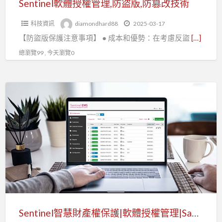
Sentinel軟體授權管理,防盜版,防篡改技術
防
科技資訊
diamondhard88
2025-03-17
篡
【防盜版保護注意事項】 ● 成本和優勢：在考慮反盜
[…]
改
技
總瀏覽99 , 今天瀏覽0
術
Sentinel
智
慧
財
產
權
保
護|
軟
體
Sentinel智慧財產權保護|軟體授權管理|SaaS定價策略