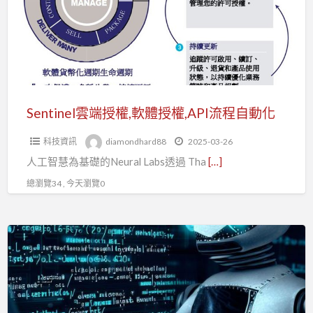
權,
軟
體
授
權,API
流
Sentinel雲端授權,軟體授權,API流程自動化
程
科技資訊
diamondhard88
2025-03-26
自
人工智慧為基礎的Neural Labs透過 Tha
[…]
動
化
總瀏覽34 , 今天瀏覽0
Sentinel
讓
AI
軟
體