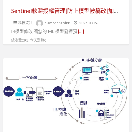
止
模
Sentinel軟體授權管理|防止模型被篡改|加密金鑰(二)
型
科技資訊
diamondhard88
2025-03-26
被
☑模型修改 讓您的 ML 模型發揮預
[…]
篡
改|
總瀏覽291 , 今天瀏覽0
加
密
Sentinel
金
LDK
鑰
智
(二)
慧
財
產
權
保
護,