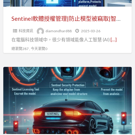
止
模
Sentinel軟體授權管理|防止模型被竊取|智慧產權保護|(一)
型
科技資訊
diamondhard88
2025-03-26
被
在電腦科技領域中，很少有領域能像人工智慧 (AI)
[…]
竊
取|
總瀏覽287 , 今天瀏覽0
智
慧
Sentinel
產
軟
權
體
保
授
護|
權
(一)
管
理|
防