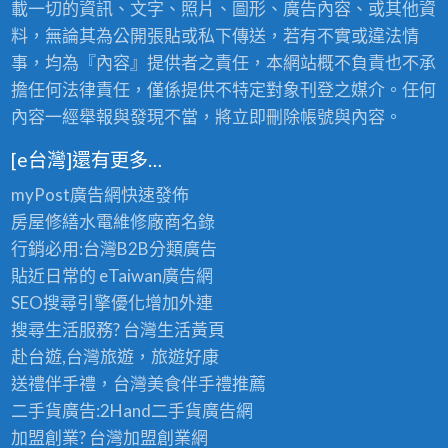
載一切的資訊、文字、照片、圖形、廣告內容、或其他資
料，無論其為公開張貼或私下傳送，若有不實或違法情
事，均為『內容』提供者之責任，本網站概不負責也不承
擔任何法律責任，僅係提供不特定對象刊登之媒介。任何
內容一經舉報與發現不當，將立即刪除帳號與內容。
[e台灣]還有更多…
myPost廣告網
快速發佈
房屋修繕
水電維修廠商名錄
行銷必用:台灣B2B
分類廣告
貼近日常的
eTaiwan廣告網
SEO搜尋引擎優化
增加外連
搜尋生活服務? 台灣
生活黃頁
赴台遊,台灣旅遊
，旅遊好康
送禮伴手禮，台灣美食
伴手禮
推薦
二手貨廣告:2Hand
二手貨
廣告網
加盟創業? 台灣
加盟創業
網