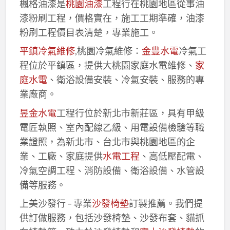
楓格油漆是
桃園油漆
工程行在桃園地區從事油
漆粉刷工程，價格實在，施工工期準確，油漆
粉刷工程價目表清楚，專業施工。
平鎮冷氣維修
,桃園冷氣維修：
金豐水電
冷氣工
程位於平鎮區，提供大桃園家庭水電維修、
家
庭水電
、衛浴設備安裝、冷氣安裝、服務的專
業廠商。
昱金水電
工程行位於新北市新莊區，具有甲級
電匠執照、室內配線乙級、用電設備檢驗等職
業證照，為新北市、台北市與桃園地區的企
業、工廠、家庭提供
水電工程
、高低壓配電、
冷氣空調工程、消防設備、衛浴設備、水管設
備等服務。
上美沙發行 – 專業
沙發椅墊
訂製推薦。我們提
供訂做服務，包括沙發椅墊、沙發布套、貓抓