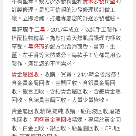
布椅墊等。致力於沙發椅墊和
實木沙發椅墊
的
訂製修理，是您可信賴的沙發修理與訂做工
廠。立即洽詢，打造專屬您的舒適沙發體驗。
皂籽瓏
手工皂
，2017年成立，以純手工製作，
搭配植物精華，為您打造天然肌膚護理的極致
享受。
皂籽瓏
的配方包含海茴香、薑黃、生
薑、左手香等天然成分，每款手工皂都是用心
製作，滿足您的不同需求。
貴金屬回收
、收購、買賣，24小時全省服務！
含金貴金屬回收、金鹽回收、含銀貴金屬回
收、銀膏回收、含鉑貴金屬回收、含鈀貴金屬
回收、含銠貴金屬回收，大量少量皆收。
貴金屬回收,精煉,提純,收購，廢鈀液回收,廢鈀
水回收：
明盛貴金屬回收
精煉，專精於黃金回
收、白金回收、銀回收、廢晶圓回收、CPU回