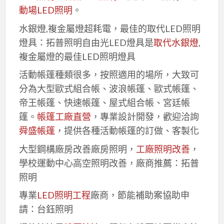
動場LED照明
。
水銀燈,複金屬燈超耗電，最佳的取代LED照明
燈具：拓普照明自由光LED燈具是
取代水銀燈
,
複金屬燈的最佳LED照明燈具
活動帳篷種類很多，按照適用的場所，大致可
分為大型歐式組合帳、波浪帳篷、歐式帳篷、
帝王帳篷、快速帳篷、屋式組合帳、宮廷帳
篷。
帳篷工廠直營
，專業設計開發，歡迎洽詢
舜盛帳篷
，提供各種活動帳篷的訂做、客製化
大型鋼構廠房改善廠房照明，
工廠照明改善
，
學校運動中心高空照明改善，廠商推薦：拓普
照明
專業
LED照明工程
廠商，節能補助案協助申
請：台鈺照明