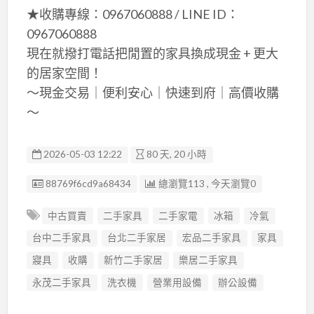
★收購專線：0967060888 / LINE ID：
0967060888
現在就撥打電話把閒置的家具換成現金 + 更大
的居家空間！
～現金交易｜便利安心｜快速到府｜高價收購
～
2026-05-03 12:22
80 天, 20 小時
廣告编號
88769f6cd9a68434
總瀏覽113 , 今天瀏覽0
中古買賣
二手家具
二手家電
冰箱
冷氣
台中二手家具
台北二手家居
宏品二手家具
家具
寢具
收購
新竹二手家居
樂居二手家具
永茂二手家具
洗衣機
營業用設備
辦公設備