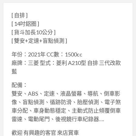
[ 自排 ]
[ 14吋鋁圈 ]
[ 貨斗加長10公分 ]
[ 雙安+定速+盲點偵測 ]
年份：2021年 CC數：1500cc
廠牌：三菱 型式：菱利 A210型 自排 三代改款
藍
配備：
雙安、ABS、定速、液晶螢幕、導航、倒車影
像、盲點偵測、循跡防滑、胎壓偵測、電子煞
車分配、車身動態穩定、主動式防止傾覆倒車
雷達、電動尾門、後視鏡行車紀錄器….
歡迎 有興趣的客官 來店賞車