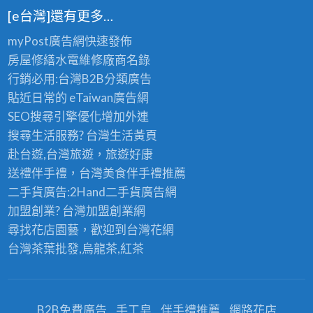
[e台灣]還有更多…
myPost廣告網
快速發佈
房屋修繕
水電維修廠商名錄
行銷必用:台灣B2B
分類廣告
貼近日常的
eTaiwan廣告網
SEO搜尋引擎優化
增加外連
搜尋生活服務? 台灣
生活黃頁
赴台遊,台灣旅遊
，旅遊好康
送禮伴手禮，台灣美食
伴手禮
推薦
二手貨廣告:2Hand
二手貨
廣告網
加盟創業? 台灣
加盟創業
網
尋找花店園藝，歡迎到
台灣花網
台灣茶葉批發
,烏龍茶,紅茶
B2B免費廣告
手工皂
伴手禮推薦
網路花店