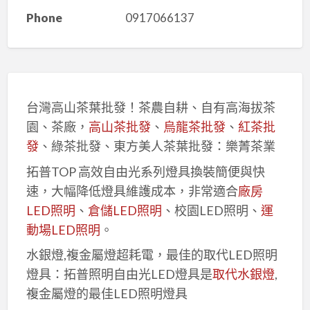
Phone
0917066137
台灣高山茶葉批發！茶農自耕、自有高海拔茶
園、茶廠，
高山茶批發
、
烏龍茶批發
、
紅茶批
發
、綠茶批發、東方美人茶葉批發：樂菁茶業
拓普TOP 高效自由光系列燈具換裝簡便與快
速，大幅降低燈具維護成本，非常適合
廠房
LED照明
、
倉儲LED照明
、校園LED照明、
運
動場LED照明
。
水銀燈,複金屬燈超耗電，最佳的取代LED照明
燈具：拓普照明自由光LED燈具是
取代水銀燈
,
複金屬燈的最佳LED照明燈具