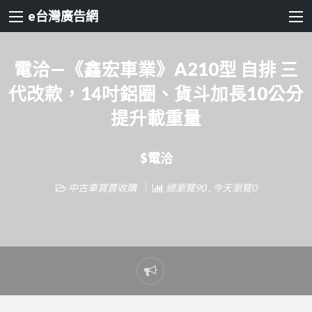
e台灣廣告網
電洽—《鑫宏車業》A210型 自排 三
代改款，14吋鋁圈、貨斗加長10公分
提升載重量
$電洽
中古車買賣收購
總瀏覽90 , 今天瀏覽0
Report
problem