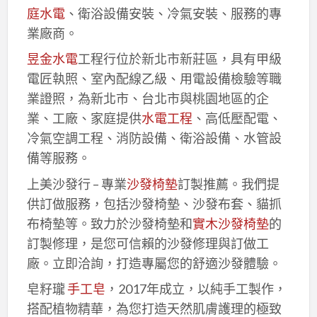
庭水電
、衛浴設備安裝、冷氣安裝、服務的專
業廠商。
昱金水電
工程行位於新北市新莊區，具有甲級
電匠執照、室內配線乙級、用電設備檢驗等職
業證照，為新北市、台北市與桃園地區的企
業、工廠、家庭提供
水電工程
、高低壓配電、
冷氣空調工程、消防設備、衛浴設備、水管設
備等服務。
上美沙發行 – 專業
沙發椅墊
訂製推薦。我們提
供訂做服務，包括沙發椅墊、沙發布套、貓抓
布椅墊等。致力於沙發椅墊和
實木沙發椅墊
的
訂製修理，是您可信賴的沙發修理與訂做工
廠。立即洽詢，打造專屬您的舒適沙發體驗。
皂籽瓏
手工皂
，2017年成立，以純手工製作，
搭配植物精華，為您打造天然肌膚護理的極致