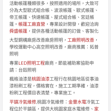
活動帳篷種類很多，按照適用的場所，大致可
分為大型歐式組合帳、波浪帳篷、歐式帳篷、
帝王帳篷、快速帳篷、屋式組合帳、宮廷帳
篷。
帳篷工廠直營
，專業設計開發，歡迎洽詢
舜盛帳篷
，提供各種活動帳篷的訂做、客製化
大型鋼構廠房改善廠房照明，
工廠照明改善
，
學校運動中心高空照明改善，廠商推薦：拓普
照明
專業
LED照明工程
廠商，節能補助案協助申
請：台鈺照明
楓格油漆是
桃園油漆
工程行在桃園地區從事油
漆粉刷工程，價格實在，施工工期準確，油漆
粉刷工程價目表清楚，專業施工。
平鎮冷氣維修
,桃園冷氣維修：
金豐水電
冷氣工
程位於平鎮區，提供大桃園家庭水電維修、
家