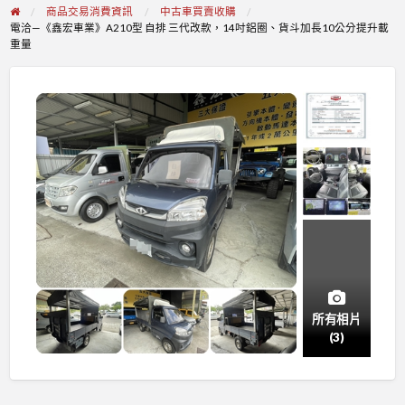
商品交易消費資訊
中古車買賣收購
電洽—《鑫宏車業》A210型 自排 三代改款，14吋鋁圈、貨斗加長10公分提升載
重量
所有相片
(3)