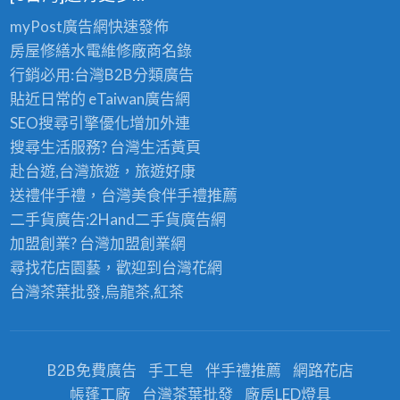
myPost廣告網
快速發佈
房屋修繕
水電維修廠商名錄
行銷必用:台灣B2B
分類廣告
貼近日常的
eTaiwan廣告網
SEO搜尋引擎優化
增加外連
搜尋生活服務? 台灣
生活黃頁
赴台遊,台灣旅遊
，旅遊好康
送禮伴手禮，台灣美食
伴手禮
推薦
二手貨廣告:2Hand
二手貨
廣告網
加盟創業? 台灣
加盟創業
網
尋找花店園藝，歡迎到
台灣花網
台灣茶葉批發
,烏龍茶,紅茶
B2B免費廣告
手工皂
伴手禮推薦
網路花店
帳蓬工廠
台灣茶葉批發
廠房LED燈具