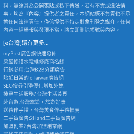
料，無論其為公開張貼或私下傳送，若有不實或違法情
事，均為『內容』提供者之責任，本網站概不負責也不承
擔任何法律責任，僅係提供不特定對象刊登之媒介。任何
內容一經舉報與發現不當，將立即刪除帳號與內容。
[e台灣]還有更多…
myPost廣告網
快速發佈
房屋修繕
水電維修廠商名錄
行銷必用:台灣B2B
分類廣告
貼近日常的
eTaiwan廣告網
SEO搜尋引擎優化
增加外連
搜尋生活服務? 台灣
生活黃頁
赴台遊,台灣旅遊
，旅遊好康
送禮伴手禮，台灣美食
伴手禮
推薦
二手貨廣告:2Hand
二手貨
廣告網
加盟創業? 台灣
加盟創業
網