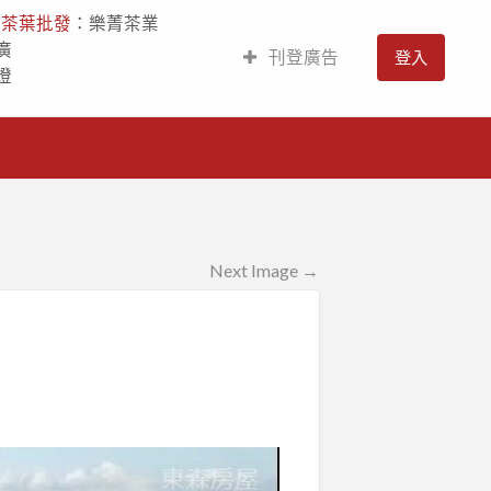
人
茶葉批發
：樂菁茶業
廣
刊登廣告
登入
燈
Next Image →