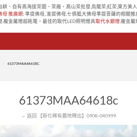
自耕、自有高海拔茶園、茶廠，高山茶批發,烏龍茶,紅茶,東方美
佛母 推廣網
: 準提佛母, 准提佛母,七俱胝大佛母準提菩薩的相關推
燈,複金屬燈超耗電，最佳的取代LED照明燈具
取代水銀燈
,複金屬
61373MAA64618C
61373MAA64618c
← 返回 【新化稀有農地釋出】0908-040999