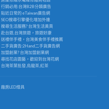
行銷必用:台灣B2B
分類廣告
貼近日常的
eTaiwan廣告網
SEO搜尋引擎優化
增加外連
搜尋生活服務? 台灣
生活黃頁
赴台遊,台灣旅遊
，旅遊好康
送禮伴手禮，台灣美食
伴手禮
推薦
二手貨廣告:2Hand
二手貨
廣告網
加盟創業? 台灣
加盟創業
網
尋找花店園藝，歡迎到
台灣花網
台灣茶葉批發
,烏龍茶,紅茶
廠房LED燈具