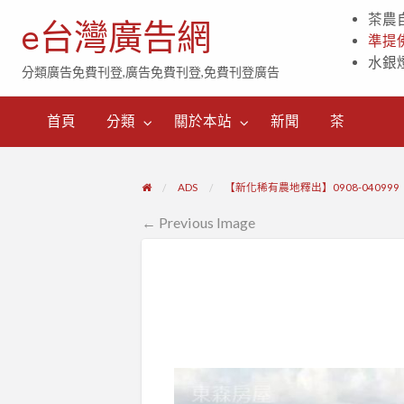
茶農
e台灣廣告網
準提
水銀
分類廣告免費刊登,廣告免費刊登,免費刊登廣告
茶
首頁
分類
關於本站
新聞
茶
ADS
【新化稀有農地釋出】0908-040999
← Previous Image