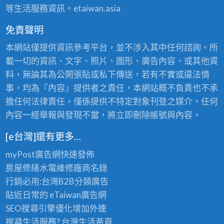
等生活服務資訊。etaiwan.asia
免責聲明
本網站僅提供資訊參考平台，並不涉入其中任何諮詢。所
載一切的資訊、文字、照片、圖形、廣告內容、或其他資
料，無論其為公開張貼或私下傳送，若有不實或違法情
事，均為『內容』提供者之責任，本網站概不負責也不承
擔任何法律責任，僅係提供不特定對象刊登之媒介。任何
內容一經舉報與發現不當，將立即刪除帳號與內容。
[e台灣]還有更多…
myPost廣告網
快速發佈
房屋修繕
水電維修廠商名錄
行銷必用:台灣B2B
分類廣告
貼近日常的
eTaiwan廣告網
SEO搜尋引擎優化
增加外連
搜尋生活服務? 台灣
生活黃頁