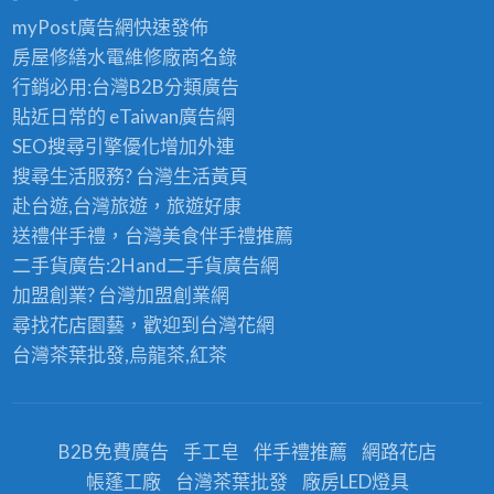
myPost廣告網
快速發佈
房屋修繕
水電維修廠商名錄
行銷必用:台灣B2B
分類廣告
貼近日常的
eTaiwan廣告網
SEO搜尋引擎優化
增加外連
搜尋生活服務? 台灣
生活黃頁
赴台遊,台灣旅遊
，旅遊好康
送禮伴手禮，台灣美食
伴手禮
推薦
二手貨廣告:2Hand
二手貨
廣告網
加盟創業? 台灣
加盟創業
網
尋找花店園藝，歡迎到
台灣花網
台灣茶葉批發
,烏龍茶,紅茶
B2B免費廣告
手工皂
伴手禮推薦
網路花店
帳蓬工廠
台灣茶葉批發
廠房LED燈具