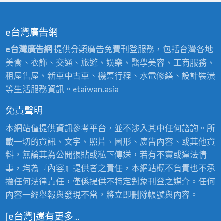
e台灣廣告網
e台灣廣告網
提供分類廣告免費刊登服務，包括台灣各地
美食、衣飾、交通、旅遊、娛樂、醫學美容、工商服務、
租屋售屋、新車中古車、機票行程、水電修繕、設計裝潢
等生活服務資訊。etaiwan.asia
免責聲明
本網站僅提供資訊參考平台，並不涉入其中任何諮詢。所
載一切的資訊、文字、照片、圖形、廣告內容、或其他資
料，無論其為公開張貼或私下傳送，若有不實或違法情
事，均為『內容』提供者之責任，本網站概不負責也不承
擔任何法律責任，僅係提供不特定對象刊登之媒介。任何
內容一經舉報與發現不當，將立即刪除帳號與內容。
[e台灣]還有更多…