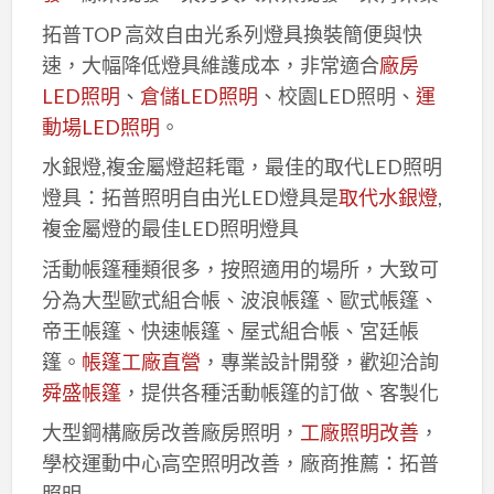
拓普TOP 高效自由光系列燈具換裝簡便與快
速，大幅降低燈具維護成本，非常適合
廠房
LED照明
、
倉儲LED照明
、校園LED照明、
運
動場LED照明
。
水銀燈,複金屬燈超耗電，最佳的取代LED照明
燈具：拓普照明自由光LED燈具是
取代水銀燈
,
複金屬燈的最佳LED照明燈具
活動帳篷種類很多，按照適用的場所，大致可
分為大型歐式組合帳、波浪帳篷、歐式帳篷、
帝王帳篷、快速帳篷、屋式組合帳、宮廷帳
篷。
帳篷工廠直營
，專業設計開發，歡迎洽詢
舜盛帳篷
，提供各種活動帳篷的訂做、客製化
大型鋼構廠房改善廠房照明，
工廠照明改善
，
學校運動中心高空照明改善，廠商推薦：拓普