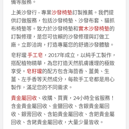
備等服務。
上美沙發行 – 專業
沙發椅墊
訂製推薦。我們提
供訂做服務，包括沙發椅墊、沙發布套、貓抓
布椅墊等。致力於沙發椅墊和
實木沙發椅墊
的
訂製修理，是您可信賴的沙發修理與訂做工
廠。立即洽詢，打造專屬您的舒適沙發體驗。
皂籽瓏
手工皂
，2017年成立，以純手工製作，
搭配植物精華，為您打造天然肌膚護理的極致
享受。
皂籽瓏
的配方包含海茴香、薑黃、生
薑、左手香等天然成分，每款手工皂都是用心
製作，滿足您的不同需求。
貴金屬回收
、收購、買賣，24小時全省服務！
含金貴金屬回收、金鹽回收、含銀貴金屬回
收、銀膏回收、含鉑貴金屬回收、含鈀貴金屬
回收、含銠貴金屬回收，大量少量皆收。