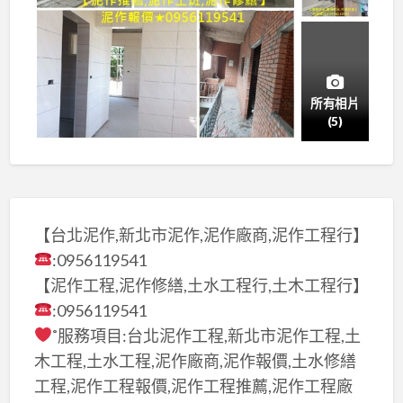
所有相片
(5)
【台北泥作,新北市泥作,泥作廠商,泥作工程行】
:0956119541
【泥作工程,泥作修繕,土水工程行,土木工程行】
:0956119541
˚服務項目:台北泥作工程,新北市泥作工程,土
木工程,土水工程,泥作廠商,泥作報價,土水修繕
工程,泥作工程報價,泥作工程推薦,泥作工程廠