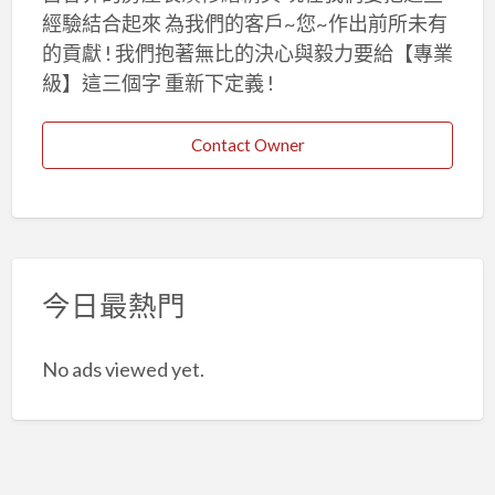
經驗結合起來 為我們的客戶~您~作出前所未有
的貢獻 ! 我們抱著無比的決心與毅力要給【專業
級】這三個字 重新下定義 !
Contact Owner
今日最熱門
No ads viewed yet.