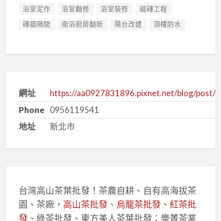
浴室泥作
浴室翻修
浴室裝修
磁磚工程
磚牆隔間
衛浴廚房翻新
陽台改建
頂樓防水
網址
https://aa0927831896.pixnet.net/blog/post
Phone
0956119541
地址
新北市
台灣高山茶葉批發！茶農自耕、自有高海拔茶
園、茶廠，
高山茶批發
、
烏龍茶批發
、
紅茶批
發
、綠茶批發、東方美人茶葉批發：樂菁茶業