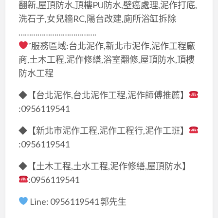
翻新,屋頂防水,頂樓PU防水,壁癌處理,泥作打底,
洗石子,女兒牆RC,陽台改建,廁所浴缸拆除
……………………………….
˚服務區域:台北泥作,新北市泥作,泥作工程廠
商,土木工程,泥作修繕,浴室翻修,屋頂防水,頂樓
防水工程
◆【台北泥作,台北泥作工程,泥作師傅推薦】
:0956119541
◆【新北市泥作工程,泥作工程行,泥作工班】
:0956119541
◆【土木工程,土水工程,泥作修繕,屋頂防水】
:0956119541
Line: 0956119541 郭先生