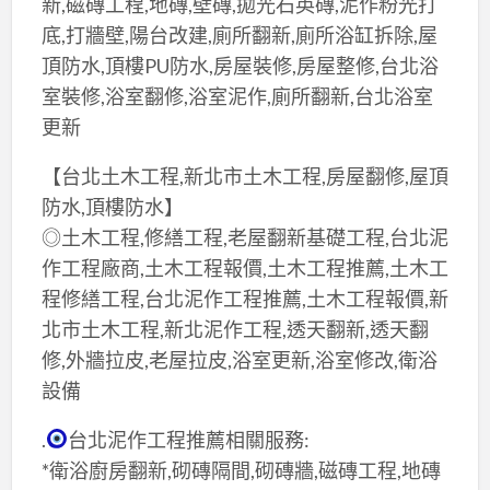
新,磁磚工程,地磚,壁磚,拋光石英磚,泥作粉光打
底,打牆壁,陽台改建,廁所翻新,廁所浴缸拆除,屋
頂防水,頂樓PU防水,房屋裝修,房屋整修,台北浴
室裝修,浴室翻修,浴室泥作,廁所翻新,台北浴室
更新
【台北土木工程,新北市土木工程,房屋翻修,屋頂
防水,頂樓防水】
◎土木工程,修繕工程,老屋翻新基礎工程,台北泥
作工程廠商,土木工程報價,土木工程推薦,土木工
程修繕工程,台北泥作工程推薦,土木工程報價,新
北市土木工程,新北泥作工程,透天翻新,透天翻
修,外牆拉皮,老屋拉皮,浴室更新,浴室修改,衛浴
設備
.
台北泥作工程推薦相關服務:
*衛浴廚房翻新,砌磚隔間,砌磚牆,磁磚工程,地磚