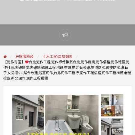
Report
problem
居家服務類
土木工程/房屋翻修
【泥作專區】
台北泥作工程,泥作師傅推薦台北,泥作廠商,泥作價格,泥作報價,泥
作打底,砌磚隔間,砌磚牆,磁磚工程,地磚,壁磚,拋光石英磚,屋頂防水,頂樓防水,洗石
子,女兒牆RC,陽台改建,浴室泥作,台北泥作工程行,泥作工程價格,泥作工程推薦,老屋
拉皮,新北泥作,泥作工程報價