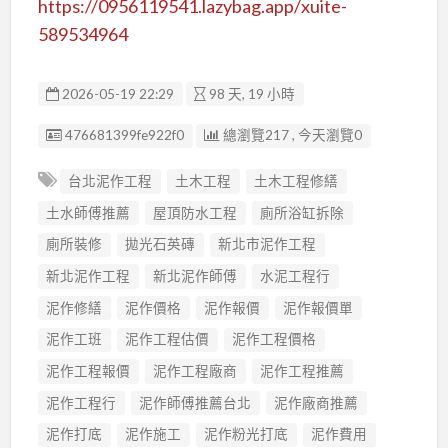
https://0956119541.lazybag.app/xuite-
589534964
2026-05-19 22:29
98 天, 19 小時
廣告编號
476681399fe922f0
總瀏覽217 , 今天瀏覽0
台北泥作工程
土木工程
土木工程修繕
土水師傅推薦
屋頂防水工程
廁所浴缸拆除
廁所裝修
拋光石英磚
新北市泥作工程
新北泥作工程
新北泥作師傅
水泥工程行
泥作修繕
泥作價格
泥作報價
泥作報價單
泥作工班
泥作工程估價
泥作工程價格
泥作工程報價
泥作工程廠商
泥作工程推薦
泥作工程行
泥作師傅推薦台北
泥作廠商推薦
泥作打底
泥作施工
泥作粉光打底
泥作費用