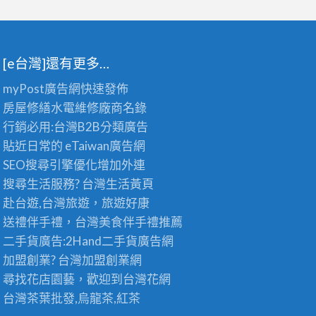
[e台灣]還有更多…
myPost廣告網
快速發佈
房屋修繕
水電維修廠商名錄
行銷必用:台灣B2B
分類廣告
貼近日常的
eTaiwan廣告網
SEO搜尋引擎優化
增加外連
搜尋生活服務? 台灣
生活黃頁
赴台遊,台灣旅遊
，旅遊好康
送禮伴手禮，台灣美食
伴手禮
推薦
二手貨廣告:2Hand
二手貨
廣告網
加盟創業? 台灣
加盟創業
網
尋找花店園藝，歡迎到
台灣花網
台灣茶葉批發
,烏龍茶,紅茶