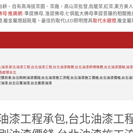
自耕、自有高海拔茶園、茶廠，高山茶批發,烏龍茶,紅茶,東方美
佛母 推廣網
: 準提佛母, 准提佛母,七俱胝大佛母準提菩薩的相關推
燈,複金屬燈超耗電，最佳的取代LED照明燈具
取代水銀燈
,複金屬
北油漆,新北油漆工程,台北油漆工程,台北油漆推薦,台北油漆師傅推薦,台北油漆價格,油漆
壁癌處理台北
價目表,台北粉刷油漆價錢,台北油漆施工流程,台北油漆施工價格,台北油漆價格,台北油
家油漆,台北公寓油漆,台北套房油漆
油漆工程承包,台北油漆工