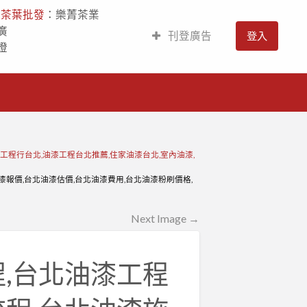
人
茶葉批發
：樂菁茶業
廣
刊登廣告
登入
燈
工程行台北,油漆工程台北推薦,住家油漆台北,室內油漆,
漆報價,台北油漆估價,台北油漆費用,台北油漆粉刷價格,
Next Image →
程,台北油漆工程