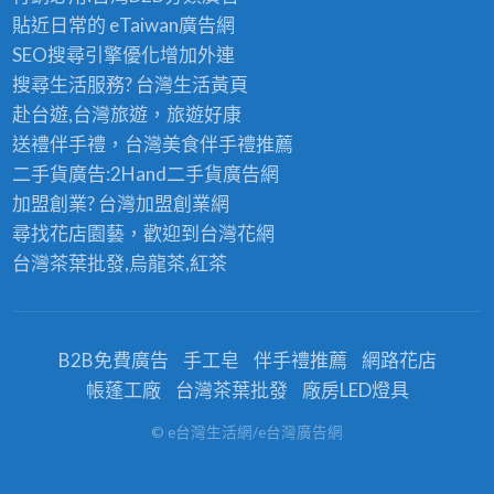
貼近日常的
eTaiwan廣告網
SEO搜尋引擎優化
增加外連
搜尋生活服務? 台灣
生活黃頁
赴台遊,台灣旅遊
，旅遊好康
送禮伴手禮，台灣美食
伴手禮
推薦
二手貨廣告:2Hand
二手貨
廣告網
加盟創業? 台灣
加盟創業
網
尋找花店園藝，歡迎到
台灣花網
台灣茶葉批發
,烏龍茶,紅茶
B2B免費廣告
手工皂
伴手禮推薦
網路花店
帳蓬工廠
台灣茶葉批發
廠房LED燈具
© e台灣生活網/e台灣廣告網