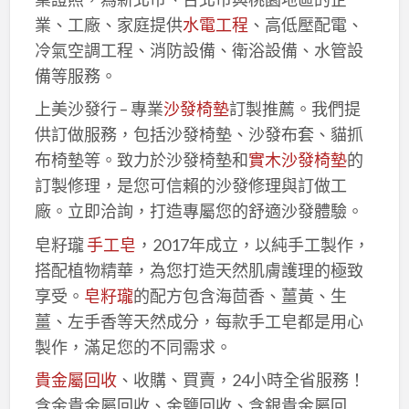
業、工廠、家庭提供
水電工程
、高低壓配電、
冷氣空調工程、消防設備、衛浴設備、水管設
備等服務。
上美沙發行 – 專業
沙發椅墊
訂製推薦。我們提
供訂做服務，包括沙發椅墊、沙發布套、貓抓
布椅墊等。致力於沙發椅墊和
實木沙發椅墊
的
訂製修理，是您可信賴的沙發修理與訂做工
廠。立即洽詢，打造專屬您的舒適沙發體驗。
皂籽瓏
手工皂
，2017年成立，以純手工製作，
搭配植物精華，為您打造天然肌膚護理的極致
享受。
皂籽瓏
的配方包含海茴香、薑黃、生
薑、左手香等天然成分，每款手工皂都是用心
製作，滿足您的不同需求。
貴金屬回收
、收購、買賣，24小時全省服務！
含金貴金屬回收、金鹽回收、含銀貴金屬回