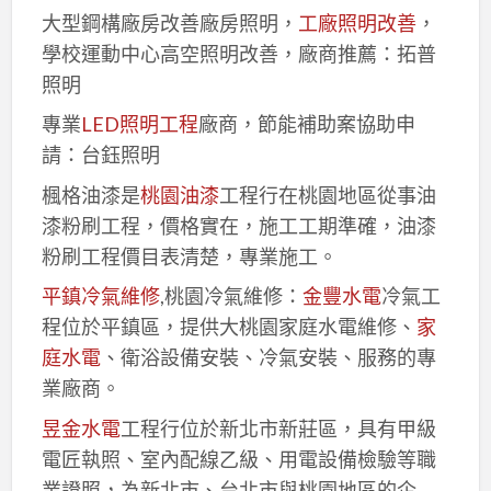
大型鋼構廠房改善廠房照明，
工廠照明改善
，
學校運動中心高空照明改善，廠商推薦：拓普
照明
專業
LED照明工程
廠商，節能補助案協助申
請：台鈺照明
楓格油漆是
桃園油漆
工程行在桃園地區從事油
漆粉刷工程，價格實在，施工工期準確，油漆
粉刷工程價目表清楚，專業施工。
平鎮冷氣維修
,桃園冷氣維修：
金豐水電
冷氣工
程位於平鎮區，提供大桃園家庭水電維修、
家
庭水電
、衛浴設備安裝、冷氣安裝、服務的專
業廠商。
昱金水電
工程行位於新北市新莊區，具有甲級
電匠執照、室內配線乙級、用電設備檢驗等職
業證照，為新北市、台北市與桃園地區的企