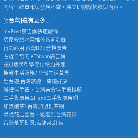
內容一經舉報與發現不當，將立即刪除帳號與內容。
[e台灣]還有更多…
myPost廣告網
快速發佈
房屋修繕
水電維修廠商名錄
行銷必用:台灣B2B
分類廣告
貼近日常的
eTaiwan廣告網
SEO搜尋引擎優化
增加外連
搜尋生活服務? 台灣
生活黃頁
赴台遊,台灣旅遊
，旅遊好康
送禮伴手禮，台灣美食
伴手禮
推薦
二手貨廣告:2Hand
二手貨
廣告網
加盟創業? 台灣
加盟創業
網
尋找花店園藝，歡迎到
台灣花網
台灣茶葉批發
,烏龍茶,紅茶