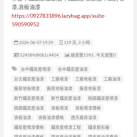
漆,浪板油漆
https://0927831896.lazybag.app/xuite-
590590952
2026-06-07 19:39
119 天, 3 小時
廣告编號
524589d80b1c4454
總瀏覽1393 , 今天瀏覽0
台中鐵皮屋噴漆
台中鐵皮屋油漆
台北鐵皮屋油漆
工廠噴漆
工廠地板漆
工廠油漆
廠房地板噴漆
廠房地板油漆
廠房地板漆
新竹鐵皮屋噴漆
新竹鐵皮屋油漆
桃園鐵皮屋噴漆
桃園鐵皮屋油漆
浪板噴漆
浪板噴漆價格
浪板油漆
浪板油漆價格
透天廠房油漆
鐵皮屋噴漆價格
鐵皮屋噴漆工程
鐵皮屋彩繪
鐵皮屋油漆價格
鐵皮屋油漆推薦
鐵皮屋油漆費用