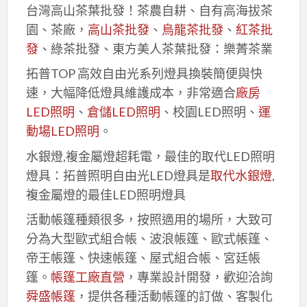
台灣高山茶葉批發！茶農自耕、自有高海拔茶
園、茶廠，
高山茶批發
、
烏龍茶批發
、
紅茶批
發
、綠茶批發、東方美人茶葉批發：樂菁茶業
拓普TOP 高效自由光系列燈具換裝簡便與快
速，大幅降低燈具維護成本，非常適合
廠房
LED照明
、
倉儲LED照明
、校園LED照明、
運
動場LED照明
。
水銀燈,複金屬燈超耗電，最佳的取代LED照明
燈具：拓普照明自由光LED燈具是
取代水銀燈
,
複金屬燈的最佳LED照明燈具
活動帳篷種類很多，按照適用的場所，大致可
分為大型歐式組合帳、波浪帳篷、歐式帳篷、
帝王帳篷、快速帳篷、屋式組合帳、宮廷帳
篷。
帳篷工廠直營
，專業設計開發，歡迎洽詢
舜盛帳篷
，提供各種活動帳篷的訂做、客製化