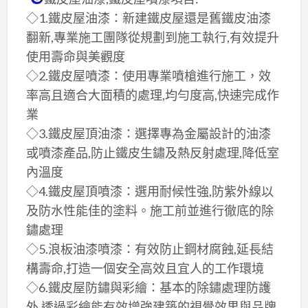
◇1.鐵皮屋油漆：新建鐵皮屋還是舊鐵皮油漆
翻新,專業施工團隊從規劃到施工執行,有效提升
使用壽命與美觀度
◇2.鐵皮屋噴漆：使用專業噴槍進行施工，效
率高且適合大面積的處理,均勻度高,快速完成作
業
◇3.鐵皮屋頂油漆：選擇專為金屬設計的油漆
或噴漆產品,防止鐵皮生鏽及熱反射處理,降低室
內溫度
◇4.鐵皮屋頂噴漆：選用耐候性強,防紫外線以
及防水性能佳的塗料。施工前並進行徹底的除
鏽處理
◇5.浪板油漆噴漆：有效防止鋼材腐蝕,延長結
構壽命,打造一個安全高效且宜人的工作環境
◇6.鐵皮屋防鏽與彩繪：基本的除鏽處理防護
外,透過彩繪能有效增強建築的視覺效果與品牌