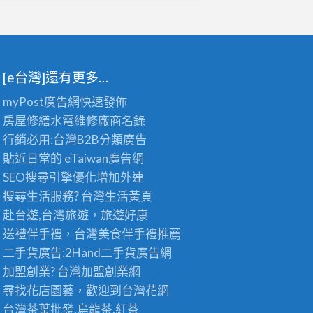
[e台灣]還有更多…
myPost廣告網
快速發佈
房屋修繕
水電維修廠商名錄
行銷必用:台灣B2B
分類廣告
貼近日常的
eTaiwan廣告網
SEO搜尋引擎優化
增加外連
搜尋生活服務? 台灣
生活黃頁
赴台遊,台灣旅遊
，旅遊好康
送禮伴手禮，台灣美食
伴手禮
推薦
二手貨廣告:2Hand
二手貨
廣告網
加盟創業? 台灣
加盟創業
網
尋找花店園藝，歡迎到
台灣花網
台灣茶葉批發
,烏龍茶,紅茶