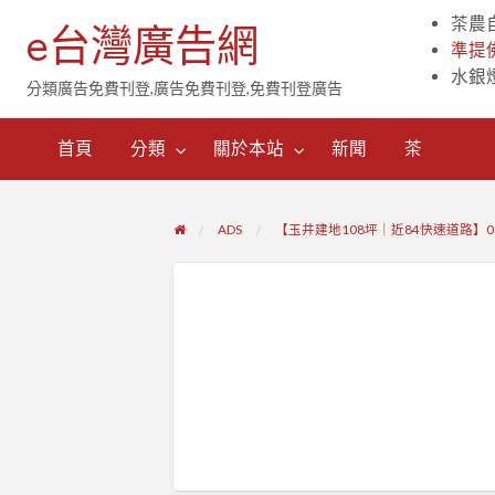
茶農
e台灣廣告網
準提
水銀
分類廣告免費刊登,廣告免費刊登,免費刊登廣告
茶
首頁
分類
關於本站
新聞
茶
ADS
【玉井建地108坪｜近84快速道路】090