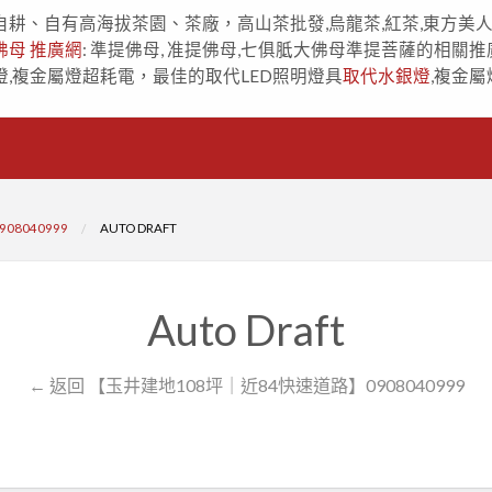
自耕、自有高海拔茶園、茶廠，高山茶批發,烏龍茶,紅茶,東方美
佛母 推廣網
: 準提佛母, 准提佛母,七俱胝大佛母準提菩薩的相關推
燈,複金屬燈超耗電，最佳的取代LED照明燈具
取代水銀燈
,複金屬
8040999
AUTO DRAFT
Auto Draft
← 返回 【玉井建地108坪｜近84快速道路】0908040999