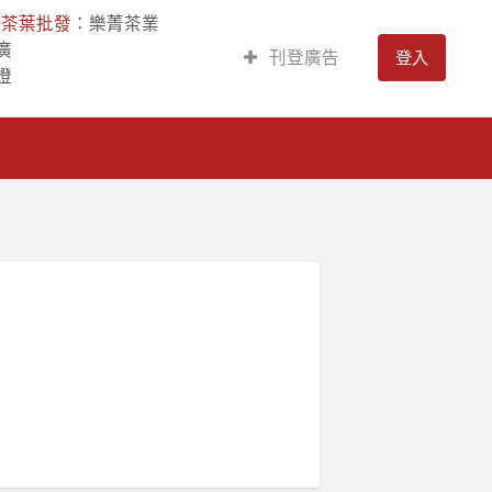
人
茶葉批發
：樂菁茶業
廣
刊登廣告
登入
燈