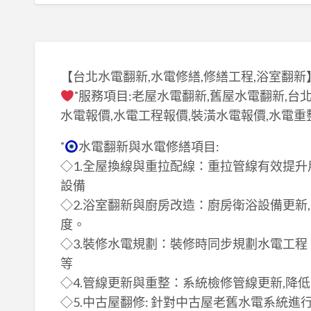
【台北水電翻新,水電修繕,修繕工程,浴室翻新
˚服務項目:老屋水電翻新,舊屋水電翻新,台北
水電報價,水電工程報價,裝潢水電報價,水電重
˚
水電翻新與水電修繕項目:
◇1.全屋換線與重拉配線：重拉管線有效提升
設備
◇2.浴室翻新與廚房改造：廚房衛浴設備更新
度。
◇3.裝修水電規劃：裝修時同步規劃水電工程
等
◇4.管線更新與重整：系統檢修管線更新,降
◇5.中古屋翻修: 針對中古屋老舊水電系統進