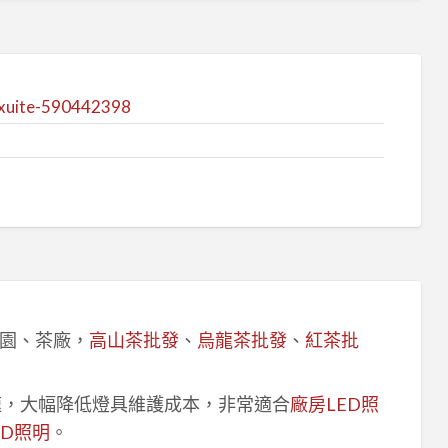
/xuite-590442398
園、茶廠，
高山茶批發
、
烏龍茶批發
、
紅茶批
速，大幅降低燈具維護成本，非常適合
廠房LED照
ED照明
。