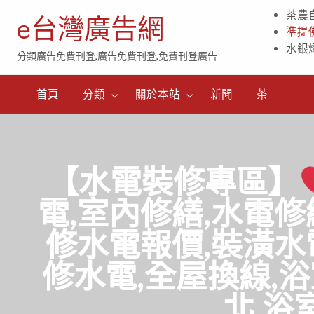
茶農
e台灣廣告網
準提
水銀
分類廣告免費刊登,廣告免費刊登,免費刊登廣告
茶
首頁
分類
關於本站
新聞
茶
【水電裝修專區】
電,室內修繕,水電修
修水電報價,裝潢水
修水電,全屋換線,
北,浴