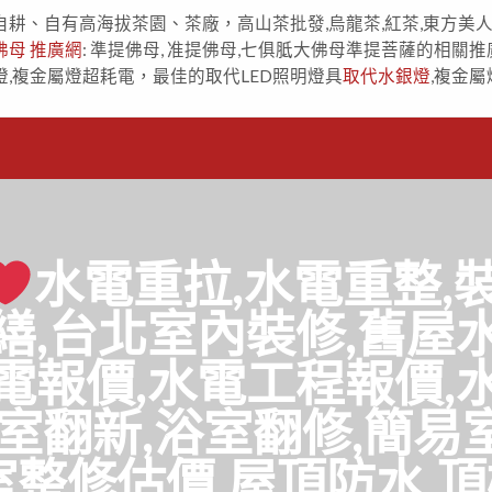
自耕、自有高海拔茶園、茶廠，高山茶批發,烏龍茶,紅茶,東方美
佛母 推廣網
: 準提佛母, 准提佛母,七俱胝大佛母準提菩薩的相關推
燈,複金屬燈超耗電，最佳的取代LED照明燈具
取代水銀燈
,複金屬
水電重拉,水電重整,
繕,台北室內裝修,舊屋
電報價,水電工程報價,
浴室翻新,浴室翻修,簡易
室整修估價,屋頂防水,