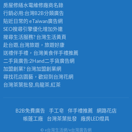
房屋修繕
水電維修廠商名錄
行銷必用:台灣B2B
分類廣告
貼近日常的
eTaiwan廣告網
SEO搜尋引擎優化
增加外連
搜尋生活服務? 台灣
生活黃頁
赴台遊,台灣旅遊
，旅遊好康
送禮伴手禮，台灣美食
伴手禮
推薦
二手貨廣告:2Hand
二手貨
廣告網
加盟創業? 台灣
加盟創業
網
尋找花店園藝，歡迎到
台灣花網
台灣茶葉批發
,烏龍茶,紅茶
B2B免費廣告
手工皂
伴手禮推薦
網路花店
帳蓬工廠
台灣茶葉批發
廠房LED燈具
© e台灣生活網/e台灣廣告網