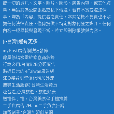
載一切的資訊、文字、照片、圖形、廣告內容、或其他資
料，無論其為公開張貼或私下傳送，若有不實或違法情
事，均為『內容』提供者之責任，本網站概不負責也不承
擔任何法律責任，僅係提供不特定對象刊登之媒介。任何
內容一經舉報與發現不當，將立即刪除帳號與內容。
[e台灣]還有更多…
myPost廣告網
快速發佈
房屋修繕
水電維修廠商名錄
行銷必用:台灣B2B
分類廣告
貼近日常的
eTaiwan廣告網
SEO搜尋引擎優化
增加外連
搜尋生活服務? 台灣
生活黃頁
赴台遊,台灣旅遊
，旅遊好康
送禮伴手禮，台灣美食
伴手禮
推薦
二手貨廣告:2Hand
二手貨
廣告網
加盟創業? 台灣
加盟創業
網