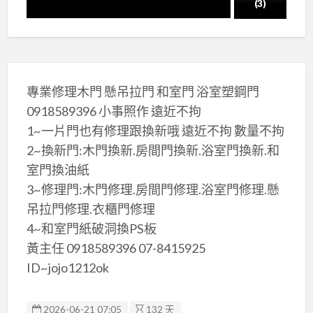
(3)
專業修理木門 懸吊拉門 和室門 浴室塑鋼門
0918589396 小事照作 遠近不拘
1~一片門也有修理跟換新哦 遠近不拘 數量不拘
2~換新門:木門換新.房間門換新.浴室門換新.和
室門換油紙
3~修理門:木門修理.房間門修理.浴室門修理.懸
吊拉門修理.衣櫃門修理
4~和室門紙破洞換PS板
黃主任 0918589396 07-8415925
ID~jojo1212ok
2026-06-21 07:05
132 天