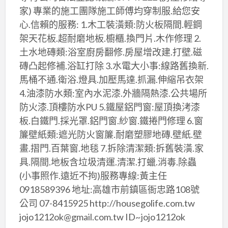
家) 專業的施工團隊施工師傅均穿制服.給您安
心.信賴的服務: 1.木工裝潢類:防火板隔間.輕鋼
架天花板.超耐磨地板.櫥櫃.換門片.木作修理 2.
土水地磚類:浴室廚房翻修.房屋增改建.打壁.磁
磚凸起修補.浴缸打除 3.水電大小事:線路舊換新.
馬桶不通.衛浴.燈具.加壓馬達.抓漏.伸縮吊衣架
4.油漆防水類:室內水泥漆.外牆隔熱漆.公共場所
防火漆.頂樓防水PU 5.鐵屋鋁門窗:屋頂換洘漆
板.白鐵門.採光罩.鋁門窗.紗窗.鐵捲門修理 6.窗
簾壁紙類:遮光防火窗簾.耐磨塑膠地磚.壁紙.壁
畫.摺門.百葉窗.地毯 7.拆除清潔類:拆舊裝潢.家
具.隔間.地板含垃圾清運.清潔.打蠟.消毒.除蟲
(小事照作.遠近不拘)服務專線:黃主任
0918589396 地址:高雄市前鎮區衙忠路108號
公司 07-8415925 http://housegolife.com.tw
jojo1212ok@gmail.com.tw ID~jojo1212ok