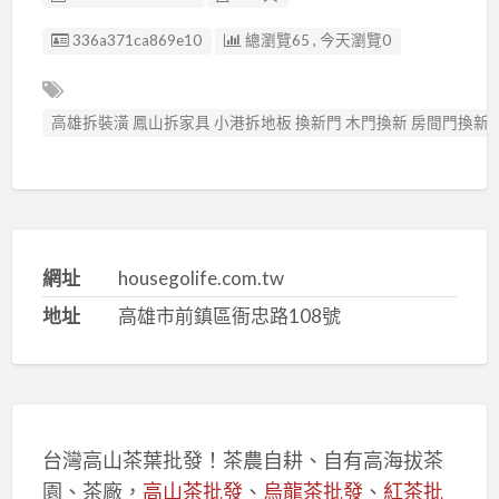
廣告编號
336a371ca869e10
總瀏覽65 , 今天瀏覽0
高雄拆裝潢 鳳山拆家具 小港拆地板 換新門 木門換新 房間門換新
網址
housegolife.com.tw
地址
高雄市前鎮區衙忠路108號
台灣高山茶葉批發！茶農自耕、自有高海拔茶
園、茶廠，
高山茶批發
、
烏龍茶批發
、
紅茶批