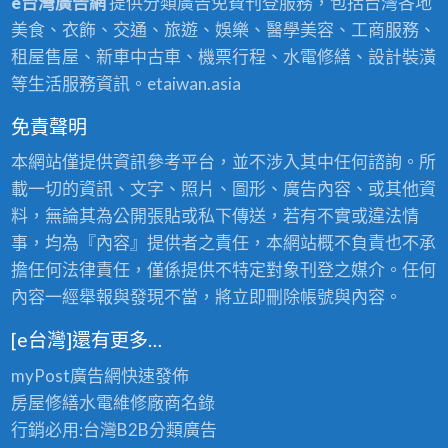
e台灣廣告網
提供分類廣告免費刊登服務，包括台灣各地
美食、衣飾、交通、旅遊、娛樂、醫學美容、工商服務、
租屋售屋、新車中古車、機票行程、水電修繕、設計裝潢
等生活服務資訊。etaiwan.asia
免責聲明
本網站僅提供資訊參考平台，並不涉入其中任何諮詢。所
載一切的資訊、文字、照片、圖形、廣告內容、或其他資
料，無論其為公開張貼或私下傳送，若有不實或違法情
事，均為『內容』提供者之責任，本網站概不負責也不承
擔任何法律責任，僅係提供不特定對象刊登之媒介。任何
內容一經舉報與發現不當，將立即刪除帳號與內容。
[e台灣]還有更多…
myPost廣告網
快速發佈
房屋修繕
水電維修廠商名錄
行銷必用:台灣B2B
分類廣告