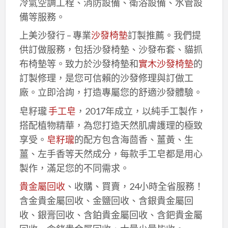
冷氣空調工程、消防設備、衛浴設備、水管設
備等服務。
上美沙發行 – 專業
沙發椅墊
訂製推薦。我們提
供訂做服務，包括沙發椅墊、沙發布套、貓抓
布椅墊等。致力於沙發椅墊和
實木沙發椅墊
的
訂製修理，是您可信賴的沙發修理與訂做工
廠。立即洽詢，打造專屬您的舒適沙發體驗。
皂籽瓏
手工皂
，2017年成立，以純手工製作，
搭配植物精華，為您打造天然肌膚護理的極致
享受。
皂籽瓏
的配方包含海茴香、薑黃、生
薑、左手香等天然成分，每款手工皂都是用心
製作，滿足您的不同需求。
貴金屬回收
、收購、買賣，24小時全省服務！
含金貴金屬回收、金鹽回收、含銀貴金屬回
收、銀膏回收、含鉑貴金屬回收、含鈀貴金屬