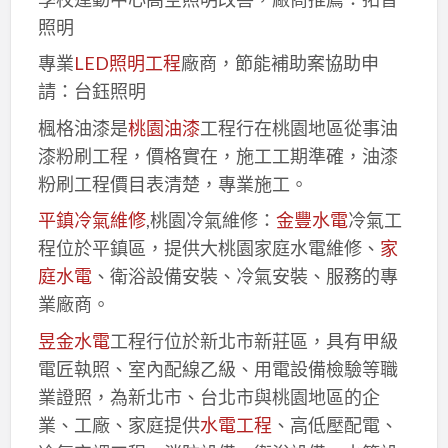
照明
專業
LED照明工程
廠商，節能補助案協助申
請：台鈺照明
楓格油漆是
桃園油漆
工程行在桃園地區從事油
漆粉刷工程，價格實在，施工工期準確，油漆
粉刷工程價目表清楚，專業施工。
平鎮冷氣維修
,桃園冷氣維修：
金豐水電
冷氣工
程位於平鎮區，提供大桃園家庭水電維修、
家
庭水電
、衛浴設備安裝、冷氣安裝、服務的專
業廠商。
昱金水電
工程行位於新北市新莊區，具有甲級
電匠執照、室內配線乙級、用電設備檢驗等職
業證照，為新北市、台北市與桃園地區的企
業、工廠、家庭提供
水電工程
、高低壓配電、