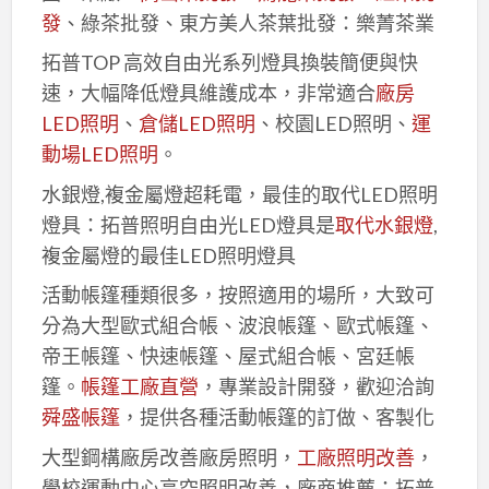
發
、綠茶批發、東方美人茶葉批發：樂菁茶業
拓普TOP 高效自由光系列燈具換裝簡便與快
速，大幅降低燈具維護成本，非常適合
廠房
LED照明
、
倉儲LED照明
、校園LED照明、
運
動場LED照明
。
水銀燈,複金屬燈超耗電，最佳的取代LED照明
燈具：拓普照明自由光LED燈具是
取代水銀燈
,
複金屬燈的最佳LED照明燈具
活動帳篷種類很多，按照適用的場所，大致可
分為大型歐式組合帳、波浪帳篷、歐式帳篷、
帝王帳篷、快速帳篷、屋式組合帳、宮廷帳
篷。
帳篷工廠直營
，專業設計開發，歡迎洽詢
舜盛帳篷
，提供各種活動帳篷的訂做、客製化
大型鋼構廠房改善廠房照明，
工廠照明改善
，
學校運動中心高空照明改善，廠商推薦：拓普