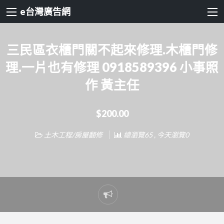
e台灣廣告網
三民區衣櫃門關不起來修理.木櫃門修
理.一片也有修理 0918589396 小事照
作 黃主任
$200.00
土木工程/房屋翻修
總瀏覽65 , 今天瀏覽0
Report
problem