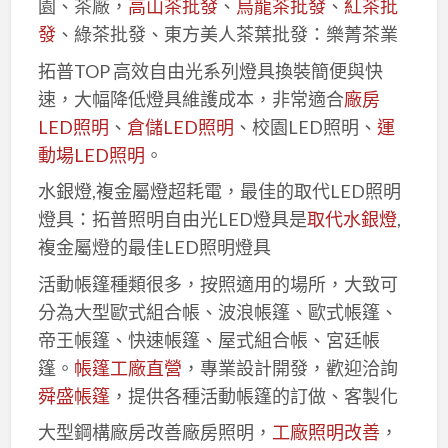
園、茶廠，
高山茶批發
、
烏龍茶批發
、
紅茶批
發
、綠茶批發、東方美人茶葉批發：樂菁茶業
拓普TOP 高效自由光系列燈具換裝簡便與快
速，大幅降低燈具維護成本，非常適合
廠房
LED照明
、
倉儲LED照明
、校園LED照明、
運
動場LED照明
。
水銀燈,複金屬燈超耗電，最佳的取代LED照明
燈具：拓普照明自由光LED燈具是
取代水銀燈
,
複金屬燈的最佳LED照明燈具
活動帳篷種類很多，按照適用的場所，大致可
分為大型歐式組合帳、波浪帳篷、歐式帳篷、
帝王帳篷、快速帳篷、屋式組合帳、宮廷帳
篷。
帳篷工廠直營
，專業設計開發，歡迎洽詢
舜盛帳篷
，提供各種活動帳篷的訂做、客製化
大型鋼構廠房改善廠房照明，
工廠照明改善
，