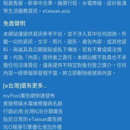
租屋售屋、新車中古車、機票行程、水電修繕、設計裝潢
等生活服務資訊。etaiwan.asia
免責聲明
本網站僅提供資訊參考平台，並不涉入其中任何諮詢。所
載一切的資訊、文字、照片、圖形、廣告內容、或其他資
料，無論其為公開張貼或私下傳送，若有不實或違法情
事，均為『內容』提供者之責任，本網站概不負責也不承
擔任何法律責任，僅係提供不特定對象刊登之媒介。任何
內容一經舉報與發現不當，將立即刪除帳號與內容。
[e台灣]還有更多…
myPost廣告網
快速發佈
房屋修繕
水電維修廠商名錄
行銷必用:台灣B2B
分類廣告
貼近日常的
eTaiwan廣告網
SEO搜尋引擎優化
增加外連