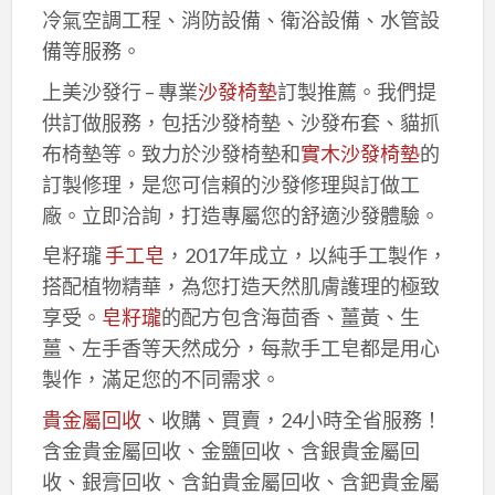
冷氣空調工程、消防設備、衛浴設備、水管設
備等服務。
上美沙發行 – 專業
沙發椅墊
訂製推薦。我們提
供訂做服務，包括沙發椅墊、沙發布套、貓抓
布椅墊等。致力於沙發椅墊和
實木沙發椅墊
的
訂製修理，是您可信賴的沙發修理與訂做工
廠。立即洽詢，打造專屬您的舒適沙發體驗。
皂籽瓏
手工皂
，2017年成立，以純手工製作，
搭配植物精華，為您打造天然肌膚護理的極致
享受。
皂籽瓏
的配方包含海茴香、薑黃、生
薑、左手香等天然成分，每款手工皂都是用心
製作，滿足您的不同需求。
貴金屬回收
、收購、買賣，24小時全省服務！
含金貴金屬回收、金鹽回收、含銀貴金屬回
收、銀膏回收、含鉑貴金屬回收、含鈀貴金屬