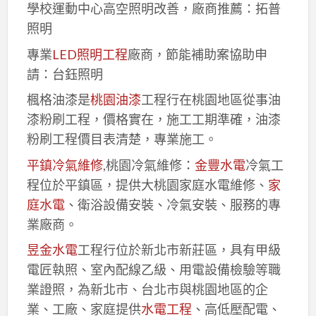
學校運動中心高空照明改善，廠商推薦：拓普
照明
專業
LED照明工程
廠商，節能補助案協助申
請：台鈺照明
楓格油漆是
桃園油漆
工程行在桃園地區從事油
漆粉刷工程，價格實在，施工工期準確，油漆
粉刷工程價目表清楚，專業施工。
平鎮冷氣維修
,桃園冷氣維修：
金豐水電
冷氣工
程位於平鎮區，提供大桃園家庭水電維修、
家
庭水電
、衛浴設備安裝、冷氣安裝、服務的專
業廠商。
昱金水電
工程行位於新北市新莊區，具有甲級
電匠執照、室內配線乙級、用電設備檢驗等職
業證照，為新北市、台北市與桃園地區的企
業、工廠、家庭提供
水電工程
、高低壓配電、